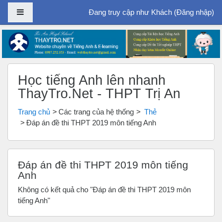
Bảng điều khiển cạnh
Đang truy cập như Khách (
Đăng nhập
)
Chuyển tới nội dung chính
Học tiếng Anh lên nhanh
ThayTro.Net - THPT Trị An
Trang chủ
Các trang của hệ thống
Thẻ
Đáp án đề thi THPT 2019 môn tiếng Anh
Đáp án đề thi THPT 2019 môn tiếng
Anh
Không có kết quả cho "Đáp án đề thi THPT 2019 môn
tiếng Anh"