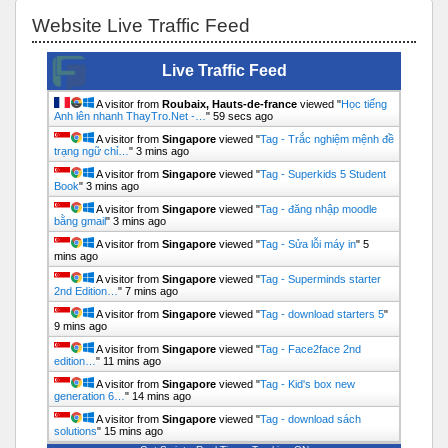
Bỏ qua Website Live Traffic Feed
Website Live Traffic Feed
Live Traffic Feed
A visitor from
Roubaix, Hauts-de-france
viewed "
Học tiếng
Anh lên nhanh ThayTro.Net -…
"
1 min ago
A visitor from
Singapore
viewed "
Tag - Trắc nghiệm mệnh đề
trạng ngữ chỉ…
"
3 mins ago
A visitor from
Singapore
viewed "
Tag - Superkids 5 Student
Book
"
3 mins ago
A visitor from
Singapore
viewed "
Tag - đăng nhập moodle
bằng gmail
"
3 mins ago
A visitor from
Singapore
viewed "
Tag - Sửa lỗi máy in
"
5
mins ago
A visitor from
Singapore
viewed "
Tag - Superminds starter
2nd Edition…
"
7 mins ago
A visitor from
Singapore
viewed "
Tag - download starters 5
"
9 mins ago
A visitor from
Singapore
viewed "
Tag - Face2face 2nd
edition…
"
11 mins ago
A visitor from
Singapore
viewed "
Tag - Kid's box new
generation 6…
"
14 mins ago
A visitor from
Singapore
viewed "
Tag - download sách
solutions
"
15 mins ago