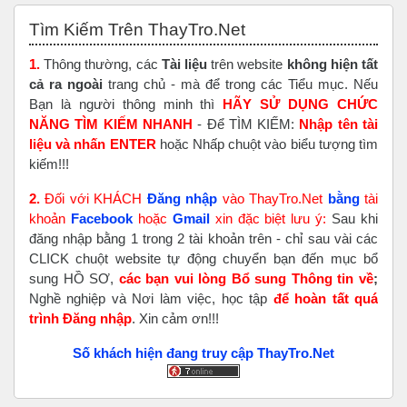
Bỏ qua Tìm Kiếm Trên ThayTro.Net
Tìm Kiếm Trên ThayTro.Net
1.
Thông thường, các
Tài liệu
trên website
không hiện tất
cả ra ngoài
trang chủ - mà để trong các Tiểu mục. Nếu
Bạn là người thông minh thì
HÃY SỬ DỤNG CHỨC
NĂNG TÌM KIẾM NHANH
- Để TÌM KIẾM:
Nhập tên tài
liệu và nhấn ENTER
hoặc Nhấp chuột vào biểu tượng tìm
kiếm!!!
2.
Đối với KHÁCH
Đăng nhập
vào ThayTro.Net
bằng
tài
khoản
Faceboo
k
hoặc
Gmail
xin đặc biệt lưu ý:
Sau khi
đăng nhập bằng 1 trong 2 tài khoản trên - chỉ sau vài các
CLICK chuột website tự động chuyển bạn đến mục bổ
sung HỒ SƠ,
các bạn vui lòng Bổ sung Thông tin về
;
Nghề nghiệp và Nơi làm việc, học tập
để hoàn tất
quá
trình Đăng nhập
. Xin cảm ơn!!!
Số khách hiện đang truy cập ThayTro.Net