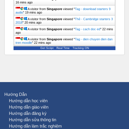
16 mins ago
A visitor from
Singapore
viewed "
Tag - download starters 9
audio
"
19 mins ago
A visitor from
Singapore
viewed "
Thẻ - Cambridge starters 3
2018
"
20 mins ago
A visitor from
Singapore
viewed "
Tag - cach doc ed
"
22 mins
ago
A visitor from
Singapore
viewed "
Tag - dien chuyen dien dan
tren moodle
"
22 mins ago
Get Script
Real Time
Tracking ON
Hướng Dẫn
Hướng dẫn học viên
Hướng dẫn giáo viên
Hướng dẫn đăng ký
Hướng dẫn sửa thông tin
Hướng dẫn làm trắc nghiệm