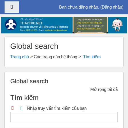
Bảng điều khiển cạnh
Bạn chưa đăng nhập. (
Đăng nhập
)
Chuyển tới nội dung chính
Global search
Trang chủ
Các trang của hệ thống
Tìm kiếm
Global search
Mở rộng tất cả
Tìm kiếm
Nhập truy vấn tìm kiếm của bạn