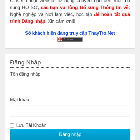
CLICK chuột website tự động chuyển bạn đến mục bổ
sung HỒ SƠ,
các bạn vui lòng Bổ sung Thông tin về
;
Nghề nghiệp và Nơi làm việc, học tập
để hoàn tất
quá
trình Đăng nhập
. Xin cảm ơn!!!
Số khách hiện đang truy cập ThayTro.Net
Bỏ qua Đăng nhập
Đăng Nhập
Tên đăng nhập
Mật khẩu
Lưu Tài Khoản