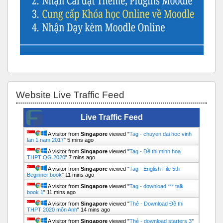
Bỏ qua Website Live Traffic Feed
Website Live Traffic Feed
Live Traffic Feed
A visitor from
Singapore
viewed "
Tag - chuyen dai hoc vinh
lan 1 nam 2017
"
5 mins ago
A visitor from
Singapore
viewed "
Tag - Đề thi minh họa
THPT QG 2020
"
7 mins ago
A visitor from
Singapore
viewed "
Tag - English File 5th
Beginner book
"
11 mins ago
A visitor from
Singapore
viewed "
Tag - download *** talk
book 1
"
11 mins ago
A visitor from
Singapore
viewed "
Thẻ - Download Đề thi
THPT 2020 môn Anh
"
14 mins ago
A visitor from
Singapore
viewed "
Thẻ - download starters 3
"