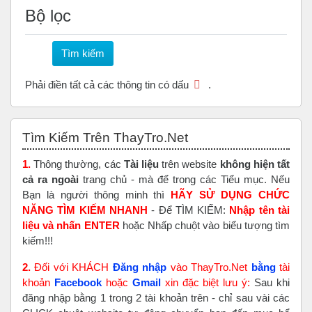
Bộ lọc
Phải điền tất cả các thông tin có dấu
.
Bỏ qua Tìm Kiếm Trên ThayTro.Net
Tìm Kiếm Trên ThayTro.Net
1.
Thông thường, các
Tài liệu
trên website
không hiện tất
cả ra ngoài
trang chủ - mà để trong các Tiểu mục. Nếu
Bạn là người thông minh thì
HÃY SỬ DỤNG CHỨC
NĂNG TÌM KIẾM NHANH
- Để TÌM KIẾM:
Nhập tên tài
liệu và nhấn ENTER
hoặc Nhấp chuột vào biểu tượng tìm
kiếm!!!
2.
Đối với KHÁCH
Đăng nhập
vào ThayTro.Net
bằng
tài
khoản
Faceboo
k
hoặc
Gmail
xin đặc biệt lưu ý:
Sau khi
đăng nhập bằng 1 trong 2 tài khoản trên - chỉ sau vài các