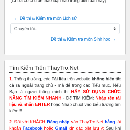
(Chưa có chủ đề thảo luận nào trong diễn đàn này)
← Đề thi & Kiểm tra môn Lịch sử
Chuyển tới...
 Đề thi & Kiểm tra môn Sinh học →
Bỏ qua Tìm Kiếm Trên ThayTro.Net
Tìm Kiếm Trên ThayTro.Net
1.
Thông thường, các
Tài liệu
trên website
không hiện tất
cả ra ngoài
trang chủ - mà để trong các Tiểu mục. Nếu
Bạn là người thông minh thì
HÃY SỬ DỤNG CHỨC
NĂNG TÌM KIẾM NHANH
- Để TÌM KIẾM:
Nhập tên tài
liệu và nhấn ENTER
hoặc Nhấp chuột vào biểu tượng tìm
kiếm!!!
2.
Đối với KHÁCH
Đăng nhập
vào ThayTro.Net
bằng
tài
khoản
Faceboo
k
hoặc
Gmail
xin đặc biệt lưu ý:
Sau khi