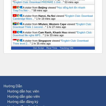
"
English Club: Download PREPARE 1 2nd…
"
53 mins ago
A visitor from
Beijing
viewed "
Học tiếng Anh lên nhanh
ThayTro.Net -…
"
58 mins ago
A visitor from
Hanoi, Ha Noi
viewed "
English Club: Download
Cambridge More…
"
1 hr 19 mins ago
A visitor from
Mfuleni, Western Cape
viewed "
English Club:
Download Think 1 second…
"
1 hr 27 mins ago
A visitor from
Cam Ranh, Khanh Hoa
viewed "
English Club:
Download file nghe MP3…
"
1 hr 33 mins ago
A visitor from
Singapore
viewed "
English Club: Download
Think level 2…
"
1 hr 35 mins ago
Get Script
Real Time
Tracking ON
Hướng Dẫn
Hướng dẫn học viên
Hướng dẫn giáo viên
Hướng dẫn đăng ký