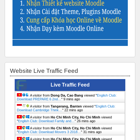
Bỏ qua Website Live Traffic Feed
Website Live Traffic Feed
Live Traffic Feed
A visitor from
Dong Da, Cao Bang
viewed "
English Club:
Download PREPARE 6 2nd…
"
9 mins ago
A visitor from
Tangerang, Banten
viewed "
English Club:
Download Cambridge Think…
"
22 mins ago
A visitor from
Ho Chi Minh City, Ho Chi Minh
viewed
"
English Club: Download Family and…
"
26 mins ago
A visitor from
Ho Chi Minh City, Ho Chi Minh
viewed
"
English Club: Download Movers 3 2018…
"
31 mins ago
A visitor from
Ho Chi Minh City, Ho Chi Minh
viewed