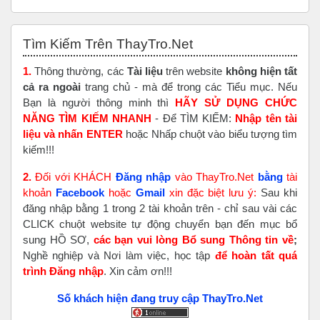
Bỏ qua Tìm Kiếm Trên ThayTro.Net
Tìm Kiếm Trên ThayTro.Net
1.
Thông thường, các
Tài liệu
trên website
không hiện tất
cả ra ngoài
trang chủ - mà để trong các Tiểu mục. Nếu
Bạn là người thông minh thì
HÃY SỬ DỤNG CHỨC
NĂNG TÌM KIẾM NHANH
- Để TÌM KIẾM:
Nhập tên tài
liệu và nhấn ENTER
hoặc Nhấp chuột vào biểu tượng tìm
kiếm!!!
2.
Đối với KHÁCH
Đăng nhập
vào ThayTro.Net
bằng
tài
khoản
Faceboo
k
hoặc
Gmail
xin đặc biệt lưu ý:
Sau khi
đăng nhập bằng 1 trong 2 tài khoản trên - chỉ sau vài các
CLICK chuột website tự động chuyển bạn đến mục bổ
sung HỒ SƠ,
các bạn vui lòng Bổ sung Thông tin về
;
Nghề nghiệp và Nơi làm việc, học tập
để hoàn tất
quá
trình Đăng nhập
. Xin cảm ơn!!!
Số khách hiện đang truy cập ThayTro.Net