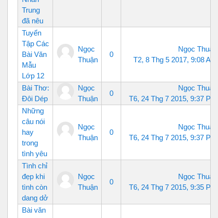
Trung
đã nêu
Tuyển
Tập Các
Ngọc
Ngọc Thuận
Bài Văn
0
Thuận
T2, 8 Thg 5 2017, 9:08 AM
Mẫu
Lớp 12
Bài Thơ:
Ngọc
Ngọc Thuận
0
Đôi Dép
Thuận
T6, 24 Thg 7 2015, 9:37 PM
Những
câu nói
Ngọc
Ngọc Thuận
hay
0
Thuận
T6, 24 Thg 7 2015, 9:37 PM
trong
tình yêu
Tình chỉ
đẹp khi
Ngọc
Ngọc Thuận
0
tình còn
Thuận
T6, 24 Thg 7 2015, 9:35 PM
dang dở
Bài văn