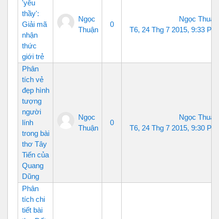
'yêu
thầy':
Ngọc
Ngọc Thuận
Giải mã
0
Thuận
T6, 24 Thg 7 2015, 9:33 PM
nhận
thức
giới trẻ
Phân
tích vẻ
đẹp hình
tượng
người
Ngọc
Ngọc Thuận
lính
0
Thuận
T6, 24 Thg 7 2015, 9:30 PM
trong bài
thơ Tây
Tiến của
Quang
Dũng
Phân
tích chi
tiết bài