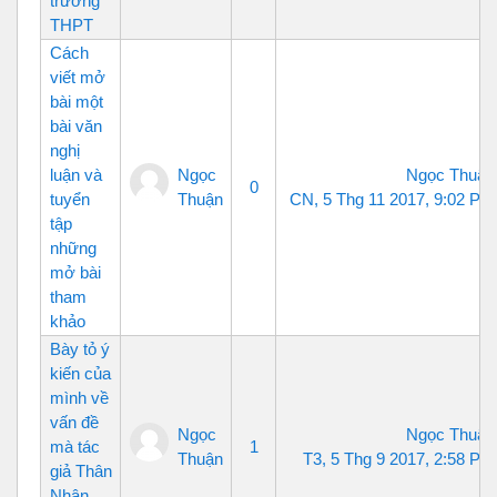
trường
THPT
Cách
viết mở
bài một
bài văn
nghị
luận và
Ngọc
Ngọc Thuận
0
tuyển
Thuận
CN, 5 Thg 11 2017, 9:02 PM
tập
những
mở bài
tham
khảo
Bày tỏ ý
kiến của
mình về
vấn đề
Ngọc
Ngọc Thuận
mà tác
1
Thuận
T3, 5 Thg 9 2017, 2:58 PM
giả Thân
Nhân