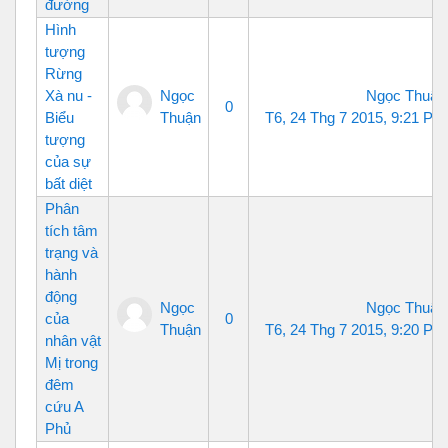
đường
Hình
tượng
Rừng
Xà nu -
Ngọc
Ngọc Thuận
0
Biểu
Thuận
T6, 24 Thg 7 2015, 9:21 PM
tượng
của sự
bất diệt
Phân
tích tâm
trạng và
hành
động
Ngọc
Ngọc Thuận
của
0
Thuận
T6, 24 Thg 7 2015, 9:20 PM
nhân vật
Mị trong
đêm
cứu A
Phủ