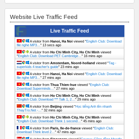
Bỏ qua Website Live Traffic Feed
Website Live Traffic Feed
Live Traffic Feed
A visitor from
Hanoi, Ha Noi
viewed "
English Club: Download
file nghe MP3…
"
14 secs ago
A visitor from
Ho Chi Minh City, Ho Chi Minh
viewed
"
English Club: Download PET Cambridge…
"
16 mins ago
A visitor from
Amsterdam, Noord-holland
viewed "
Tag -
superkids 4 teacher's guide
"
23 mins ago
A visitor from
Hanoi, Ha Noi
viewed "
English Club: Download
file nghe MP3…
"
27 mins ago
A visitor from
Thua Thien-hue
viewed "
English Club:
Download Superminds…
"
27 mins ago
A visitor from
Ho Chi Minh City, Ho Chi Minh
viewed
"
English Club: Download *** Talk 1, 2…
"
29 mins ago
A visitor from
Beijing
viewed "
Học tiếng Anh lên nhanh
ThayTro.Net -…
"
33 mins ago
A visitor from
Ho Chi Minh City, Ho Chi Minh
viewed
"
English Club: Download Think 1 second…
"
45 mins ago
A visitor from
Paris, Ile-de-france
viewed "
English Club:
Download Think level 2…
"
47 mins ago