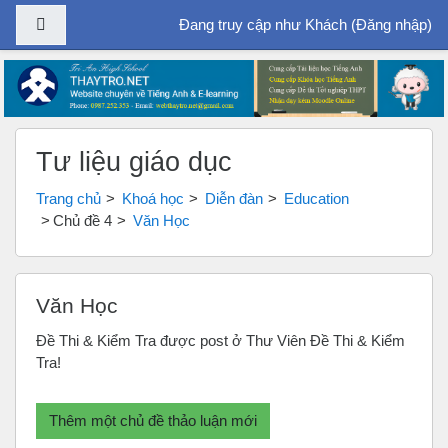
Bảng điều khiển cạnh
Đang truy cập như Khách (
Đăng nhập
)
Chuyển tới nội dung chính
Tư liệu giáo dục
Trang chủ
Khoá học
Diễn đàn
Education
Chủ đề 4
Văn Học
Văn Học
Đề Thi & Kiểm Tra được post ở Thư Viên Đề Thi & Kiểm
Tra!
Thêm một chủ đề thảo luận mới