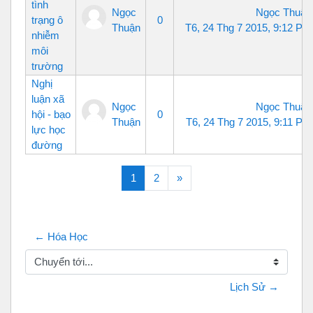
tình
Ngọc
Ngọc Thuận
trạng ô
0
Thuận
T6, 24 Thg 7 2015, 9:12 PM
nhiễm
môi
trường
Nghị
luận xã
Ngọc
Ngọc Thuận
hội - bạo
0
Thuận
T6, 24 Thg 7 2015, 9:11 PM
lực học
đường
(current)
Tiếp theo
1
2
»
← Hóa Học
Chuyển tới...
Lịch Sử →