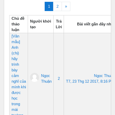
(current)
Tiếp theo
1
2
»
Chủ đề
Người khởi
Trả
thảo
Bài viết gần đây nhất
tạo
Lời
luận
[Văn
mẫu]
Anh
(chị)
hãy
trình
bày
cảm
Ngọc
Ngọc Thuận
2
nghĩ của
Thuận
T7, 23 Thg 12 2017, 8:16 PM
mình khi
được
học
trong
mái