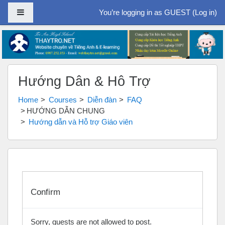
Side panel
You’re logging in as GUEST (
Log in
)
Skip to main content
Hướng Dẫn & Hỗ Trợ
Home
Courses
Diễn đàn
FAQ
HƯỚNG DẪN CHUNG
Hướng dẫn và Hỗ trợ Giáo viên
Confirm
Sorry, guests are not allowed to post.