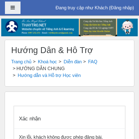
Bảng điều khiển cạnh
Đang truy cập như Khách (
Đăng nhập
)
Chuyển tới nội dung chính
Hướng Dẫn & Hỗ Trợ
Trang chủ
Khoá học
Diễn đàn
FAQ
HƯỚNG DẪN CHUNG
Hướng dẫn và Hỗ trợ Học viên
Xác nhận
Xin lỗi, khách không được phép đăng bài.