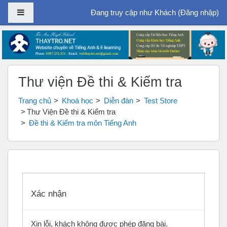
Bảng điều khiển cạnh
Đang truy cập như Khách (
Đăng nhập
)
Chuyển tới nội dung chính
Thư viện Đề thi & Kiểm tra
Trang chủ
Khoá học
Diễn đàn
Test Store
Thư Viện Đề thi & Kiểm tra
Đề thi & Kiểm tra môn Tiếng Anh
Xác nhận
Xin lỗi, khách không được phép đăng bài.