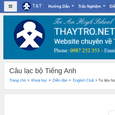
T&T
Bảng điều khiển cạnh
Hướng Dẫn
Trắc Nghiệm
Di
Chuyển tới nội dung chính
Câu lạc bộ Tiếng Anh
Trang chủ
Khoá học
Diễn đàn
English Club
Tư liệu h