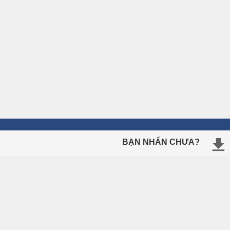
BẠN NHẤN CHƯA?
ÔN THI TRỰC TUYẾN
Ngữ Pháp Tiếng Anh
Tiếng Anh Lớp 10
Tiếng Anh Lớp 11
Tiếng Anh Lớp 12
Thi Thử Tốt Nghiệp THPT