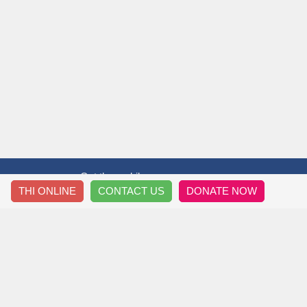
Get the mobile app
THI ONLINE
CONTACT US
DONATE NOW
T&T THẦY TRÒ
HƯỚ
Thông Tin Về Chúng Tôi
Đăng 
Nội Quy Diễn Đàn
Downl
Chính Sách Riêng Tư
Làm Đề
Thông Tin Liên Hệ
Sửa T
Sơ Đồ Trang Site Map
Tìm Ki