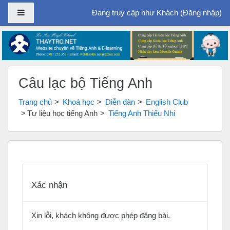
Bảng điều khiển cạnh
Đang truy cập như Khách (
Đăng nhập
)
Chuyển tới nội dung chính
Câu lạc bộ Tiếng Anh
Trang chủ
Khoá học
Diễn đàn
English Club
Tư liệu học tiếng Anh
Tiếng Anh Thiếu Nhi
Xác nhận
Xin lỗi, khách không được phép đăng bài.