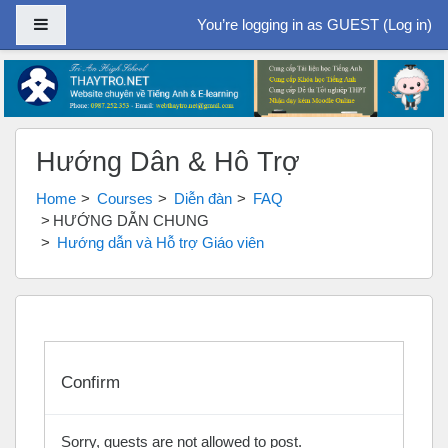
Side panel
You’re logging in as GUEST (
Log in
)
Skip to main content
Hướng Dẫn & Hỗ Trợ
Home
Courses
Diễn đàn
FAQ
HƯỚNG DẪN CHUNG
Hướng dẫn và Hỗ trợ Giáo viên
Confirm
Sorry, guests are not allowed to post.