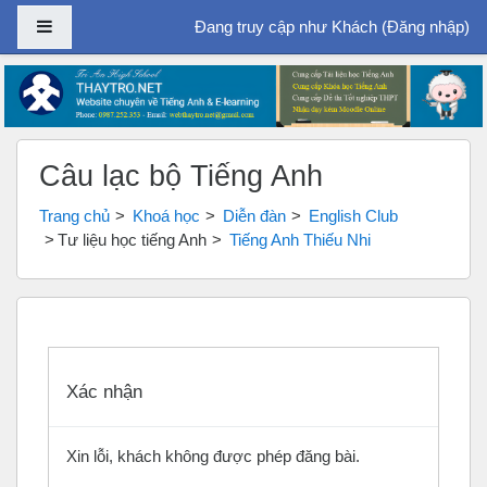
Bảng điều khiển cạnh
Đang truy cập như Khách (
Đăng nhập
)
Chuyển tới nội dung chính
Câu lạc bộ Tiếng Anh
Trang chủ
Khoá học
Diễn đàn
English Club
Tư liệu học tiếng Anh
Tiếng Anh Thiếu Nhi
Xác nhận
Xin lỗi, khách không được phép đăng bài.