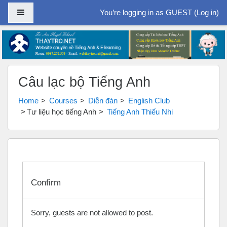
Side panel
You’re logging in as GUEST (
Log in
)
Skip to main content
Câu lạc bộ Tiếng Anh
Home
Courses
Diễn đàn
English Club
Tư liệu học tiếng Anh
Tiếng Anh Thiếu Nhi
Confirm
Sorry, guests are not allowed to post.