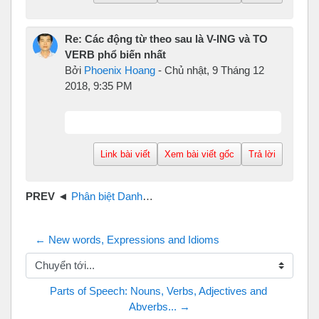
Re: Các động từ theo sau là V-ING và TO
VERB phổ biến nhất
Bởi
Phoenix Hoang
-
Chủ nhật, 9 Tháng 12
2018, 9:35 PM
Link bài viết
Xem bài viết gốc
Trả lời
Phân biệt Danh động từ và hiện tại phân từ Unit 3 tiếng Anh 11
← New words, Expressions and Idioms
Chuyển tới...
Parts of Speech: Nouns, Verbs, Adjectives and 
Abverbs... →