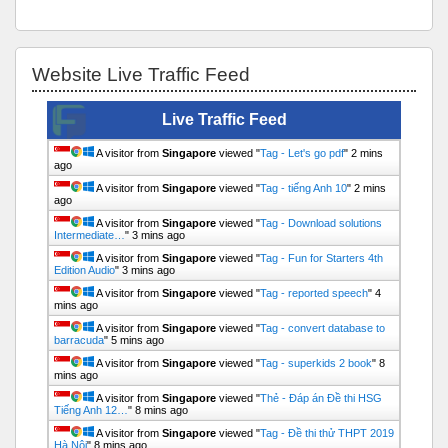
Bỏ qua Website Live Traffic Feed
Website Live Traffic Feed
Live Traffic Feed
A visitor from
Singapore
viewed "
Tag - Let's go pdf
"
2 mins
ago
A visitor from
Singapore
viewed "
Tag - tiếng Anh 10
"
2 mins
ago
A visitor from
Singapore
viewed "
Tag - Download solutions
Intermediate…
"
3 mins ago
A visitor from
Singapore
viewed "
Tag - Fun for Starters 4th
Edition Audio
"
3 mins ago
A visitor from
Singapore
viewed "
Tag - reported speech
"
4
mins ago
A visitor from
Singapore
viewed "
Tag - convert database to
barracuda
"
5 mins ago
A visitor from
Singapore
viewed "
Tag - superkids 2 book
"
8
mins ago
A visitor from
Singapore
viewed "
Thẻ - Đáp án Đề thi HSG
Tiếng Anh 12…
"
8 mins ago
A visitor from
Singapore
viewed "
Tag - Đề thi thử THPT 2019
Hà Nội
"
8 mins ago