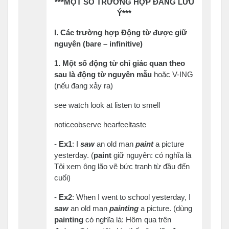
***MỘT SỐ TRƯỜNG HỢP ĐÁNG LƯU
Ý***
I.
Các
trường
hợp
Động
từ
được
giữ
nguyên
(bare – infinitive)
1.
Một
số
động
từ
chỉ
giác
quan
theo
sau
là
động
từ
nguyên
mẫu
hoặc V-ING
(nếu đang xảy ra)
see watch look at listen to smell
noticeobserve hearfeeltaste
-
Ex1
: I
saw
an old man
paint
a picture
yesterday. (
paint
giữ nguyên: có nghĩa là
Tôi xem ông lão vẽ bức tranh từ đầu đến
cuối)
-
Ex2
: When I went to school yesterday, I
saw
an old man
painting
a picture. (dùng
painting
có nghĩa là: Hôm qua trên