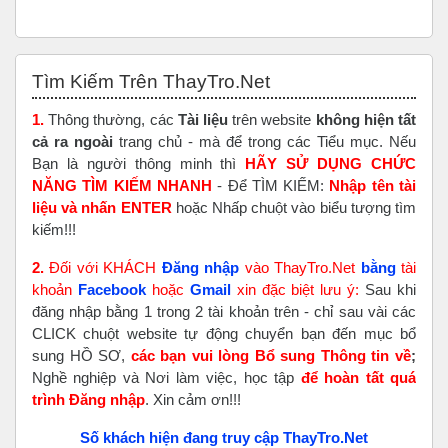
Bỏ qua Tìm Kiếm Trên ThayTro.Net
Tìm Kiếm Trên ThayTro.Net
1.
Thông thường, các
Tài liệu
trên website
không hiện tất
cả ra ngoài
trang chủ - mà để trong các Tiểu mục. Nếu
Bạn là người thông minh thì
HÃY SỬ DỤNG CHỨC
NĂNG TÌM KIẾM NHANH
- Để TÌM KIẾM:
Nhập tên tài
liệu và nhấn ENTER
hoặc Nhấp chuột vào biểu tượng tìm
kiếm!!!
2.
Đối với KHÁCH
Đăng nhập
vào ThayTro.Net
bằng
tài
khoản
Faceboo
k
hoặc
Gmail
xin đặc biệt lưu ý:
Sau khi
đăng nhập bằng 1 trong 2 tài khoản trên - chỉ sau vài các
CLICK chuột website tự động chuyển bạn đến mục bổ
sung HỒ SƠ,
các bạn vui lòng Bổ sung Thông tin về
;
Nghề nghiệp và Nơi làm việc, học tập
để hoàn tất
quá
trình Đăng nhập
. Xin cảm ơn!!!
Số khách hiện đang truy cập ThayTro.Net