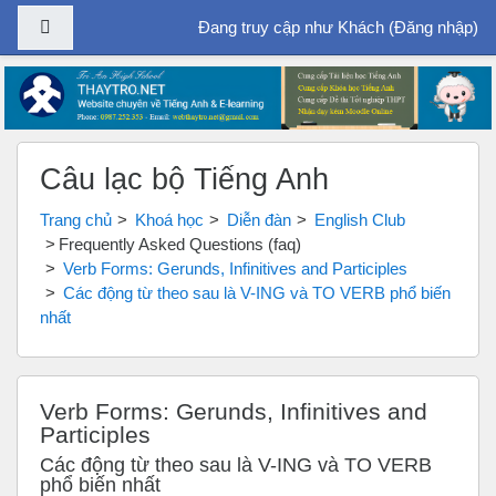
Bảng điều khiển cạnh
Đang truy cập như Khách (
Đăng nhập
)
Chuyển tới nội dung chính
Câu lạc bộ Tiếng Anh
Trang chủ
Khoá học
Diễn đàn
English Club
Frequently Asked Questions (faq)
Verb Forms: Gerunds, Infinitives and Participles
Các động từ theo sau là V-ING và TO VERB phổ biến
nhất
Verb Forms: Gerunds, Infinitives and
Participles
Các động từ theo sau là V-ING và TO VERB
phổ biến nhất