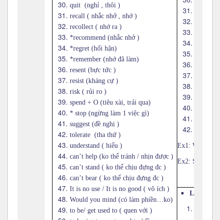
refuse ( 
quit (nghỉ , thôi )
* regret (
recall ( nhắc nhở , nhớ )
*rememb
recollect ( nhớ ra )
seem ( d
*recommend (nhắc nhở )
struggle 
*regret (hối hận)
swear ( x
*remember (nhớ đã làm)
tend (có
resent (bực tức )
threaten 
resist (kháng cự )
volunteer
risk ( rủi ro )
wait (đợi
spend + O (tiêu xài, trải qua)
want ( m
* stop (ngừng làm 1 việc gì)
wish ( m
suggest (đề nghị )
would li
tolerate (tha thứ )
understand ( hiểu )
Ex1: We agree
can’t help (ko thể tránh / nhịn được )
Ex2: She volun
can’t stand ( ko thể chịu đựng đc )
can’t bear ( ko thể chịu đựng đc )
It is no use / It is no good ( vô ích )
Lưu ý
:
Would you mind (có làm phiền…ko)
Thông th
to be/ get used to ( quen với )
+ To infi