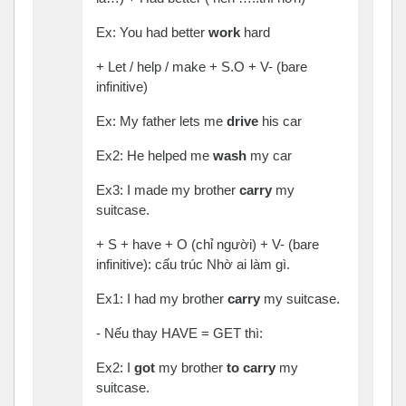
Ex: You had better
work
hard
+ Let / help / make + S.O + V- (bare
infinitive)
Ex: My father lets me
drive
his car
Ex2: He helped me
wash
my car
Ex3: I made my brother
carry
my
suitcase.
+ S + have + O (chỉ người) + V- (bare
infinitive): cấu trúc Nhờ ai làm gì.
Ex1: I had my brother
carry
my suitcase.
- Nếu thay HAVE = GET thì:
Ex2: I
got
my brother
to carry
my
suitcase.