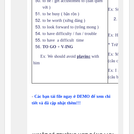
to be / get accustomed to (dần quen
với )
Ex: Students a
to be busy ( bận rộn )
Thông th
to be worth (xứng đáng )
infinitive
to look forward to (trông mong )
to have difficulty / fun / trouble
Ex: He
was m
to have a difficult time
* Trừ từ
LET
:
TO GO
+
V-ING
Ex: My father 
Ex: We should avoid
playin
g
with
(câu chủ động)
him
Ex: I
am let
us
(câu bị động)
-
Các bạn tải file ngay ở DEMO để xem chi
tiết và đã cập nhật thêm!!!