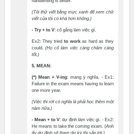
handwriting is better.
(Tôi thử viết bằng mực xanh để xem chữ
viết của tôi có khá hơn không.)
-
Try + to
V
: cố gắng làm việc gì.
Ex2: They tried
to work
as hard as they
could.
(Họ cố làm việc càng chăm càng
tốt,)
5. MEAN:
(*) Mean +
V-ing
: mang ý nghĩa. - Ex1:
Failure in the exam means having to learn
one more year.
(Việc thi rớt có nghĩa là phải học thêm một
năm nữa.)
-
Mean + to
V
: dự định làm việc gì. - Ex2:
He means to take the coming exam. (
Anh
ấy dự định sẽ tham dự kỳ thi sắp tới.)