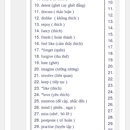
consent (
detest (ghét cay ghét đắng)
dare (dá
discuss ( thảo luận )
decide ( 
dislike ( không thích )
demand (
enjoy ( thích )
deserve 
fancy (thích)
expect (
finish ( hoàn thành )
fail ( thấ
feel like (cảm thấy thích)
*forget 
*forget (quên)
hesitate 
forgive (tha thứ)
hope (hi
hate (ghét)
intend (
imagine (tưởng tượng)
learn ( h
involve (liên quan)
manage (
keep ( tiếp tục )
mean (ý 
*like (thích)
*need (c
*love (yêu thích)
offer (đề
mention (đề cập, nhắc đến )
plan ( lê
mind ( phiền , ngại )
prepare (
miss (nhớ , bỏ lỡ )
pretend (
postpone ( trỉ hoãn )
promise 
practise (luyện tập )