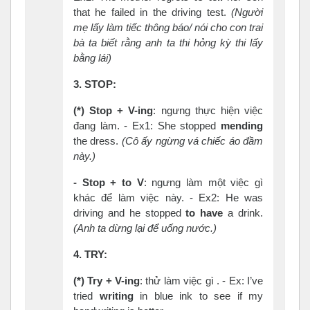
that he failed in the driving test.
(
Người
mẹ
lấy
làm
tiếc
thông
báo
/
nói
cho
con
trai
bà
ta
biết
rằng
anh
ta
thi
hỏng
kỳ
thi
lấy
bằng
lái
)
3. STOP:
(*) Stop +
V-ing
: ngưng thực hiện việc
đang làm. - Ex1: She stopped
mending
the dress.
(Cô ấy ngừng vá chiếc áo đầm
này.)
-
Stop + to
V
: ngưng làm một việc gì
khác để làm việc này. - Ex2: He was
driving and he stopped
to have
a drink.
(Anh ta dừng lại để uống nước.)
4. TRY:
(*) Try +
V-ing
: thử làm việc gì . - Ex: I’ve
tried
writing
in blue ink to see if my