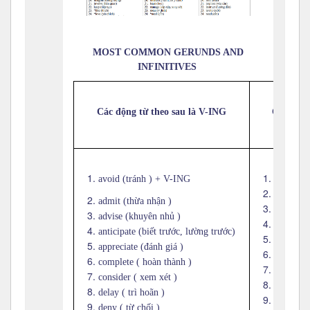
MOST COMMON GERUNDS AND
INFINITIVES
Các động từ theo sau là V-ING
Các động
avoid (tránh ) + V-ING
afford (
agree (đ
admit (thừa nhận )
appear ( 
advise (khuyên nhủ )
arrange (
anticipate (biết trước, lường trước)
ask ( hỏi
appreciate (đánh giá )
attempt (
complete ( hoàn thành )
beg ( nài
consider ( xem xét )
care ( c
delay ( trì hoãn )
claim (đò
deny ( từ chối )