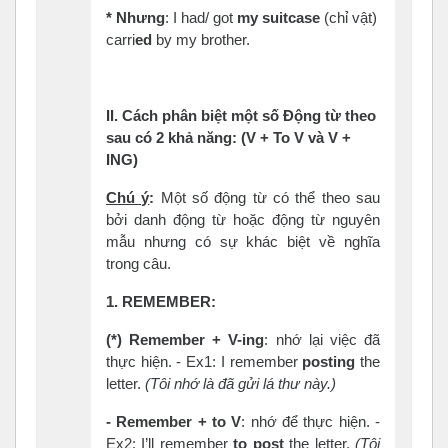
*
Nhưng
: I had/ got
my suitcase
(chỉ vật)
carri
ed
by my brother.
II.
Cách
phân
biệt
một
số
Động
từ
theo
sau
có
2
khả
năng
:
(V + To V
và
V +
ING)
Chú ý
:
Một số động từ có thể theo sau
bởi danh động từ hoặc động từ nguyên
mẫu nhưng có sự khác biệt về nghĩa
trong câu.
1. REMEMBER:
(*) Remember +
V-ing
: nhớ lại việc đã
thực hiện. - Ex1: I remember
posting
the
letter.
(Tôi nhớ là đã gửi
lá thư này.)
-
Remember + to
V
: nhớ để thực hiện. -
Ex2: I’ll remember
to post
the letter.
(Tôi