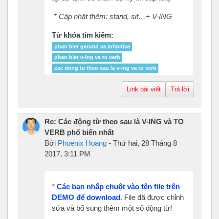
* Cập nhật thêm: stand, sit…
+ V-ING
Từ khóa tìm kiếm:
phan biet gerund va infinitive
phan biet v-ing va to verb
cac dong tu theo sau la v-ing va to verb
Link bài viết
Trả lời
Re: Các động từ theo sau là V-ING và TO
VERB phổ biến nhất
Bởi
Phoenix Hoang
-
Thứ hai, 28 Tháng 8
2017, 3:11 PM
*
Các bạn nhấp chuột vào tên file trên
DEMO để download
. File đã được chỉnh
sửa và bổ sung thêm một số động từ!