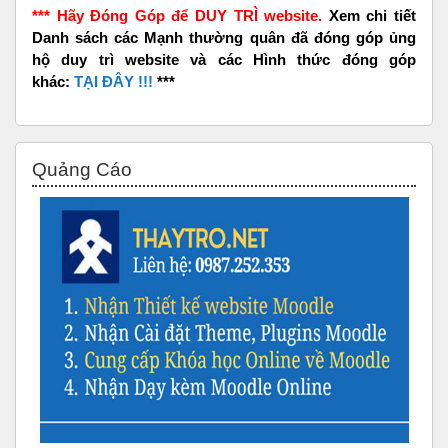
*** Hãy Đóng Góp để DUY TRÌ website.
Xem chi tiết
Danh sách các Mạnh thường quân đã đóng góp ủng
hộ duy trì website và các Hình thức đóng góp
khác:
TẠI ĐÂY !!!
***
Bỏ qua Quảng Cáo
Quảng Cáo