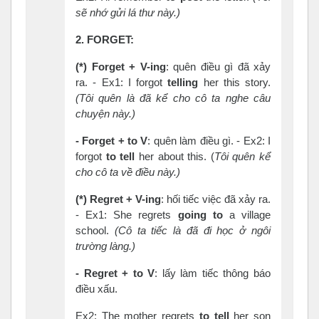
sẽ nhớ gửi
lá thư này.)
2.
FORGET:
(*) Forget +
V-
ing
: quên điều gì đã xảy
ra. - Ex1: I forgot
telling
her this story.
(
Tôi
quên
là
đã
kể
cho
cô
ta
nghe
câu
chuyện
này
.)
-
Forget + to
V
: quên làm điều gì. - Ex2: I
forgot
to tell
her about this. (
Tôi
quên
kể
cho
cô
ta
về
điều
này
.)
(*) Regret +
V-
ing
: hối tiếc việc đã xảy ra.
- Ex1: She regrets
going to
a village
school.
(
Cô
ta
tiếc
là
đã
đi
học
ở
ngôi
trường
làng
.)
-
Regret + to
V
: lấy làm tiếc thông báo
điều xấu.
Ex2: The mother regrets
to
tell
her son