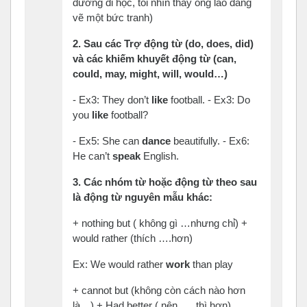
đường đi học, tôi nhìn thấy ông lão đang
vẽ một bức tranh)
2.
Sau
các
Trợ
động
từ
(do,
does
, did)
và
các
khiếm
khuyết
động
từ
(can,
could, may, might, will, would…)
- Ex3: They don’t
like
football. - Ex3: Do
you
like
football?
- Ex5: She can
dance
beautifully. - Ex6:
He can’t
speak
English.
3.
Các
nhóm
từ
hoặc
động
từ
theo
sau
là
động
từ
nguyên
mẫu
khác
:
+ nothing but ( không gì …nhưng chỉ) +
would rather (thích ….hơn)
Ex: We would rather
work
than play
+ cannot but (không còn cách nào hơn
là…) + Had better ( nên …..thì hơn)