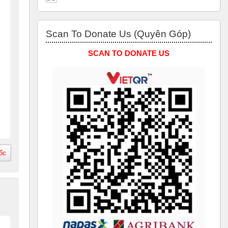
Bỏ qua Scan to Donate Us (Quyên Góp)
Scan To Donate Us (Quyên Góp)
SCAN TO DONATE US
ốc