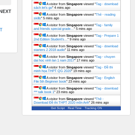
A visitor from
Singapore
viewed "
Tag - download
sách let's go
"
4 mins ago
A visitor from
Singapore
viewed "
Thẻ - reading
skills
"
5 mins ago
A visitor from
Singapore
viewed "
Tag - family
and friends special grade…
"
5 mins ago
 
A visitor from
Singapore
viewed "
Tag - Prepare 1
2nd Edition Student's…
"
9 mins ago
A visitor from
Singapore
viewed "
Tag - download
starters 2 2018 audio
"
11 mins ago
A visitor from
Singapore
viewed "
Tag - chuyen
dai hoc vinh lan 1 nam 2017
"
17 mins ago
A visitor from
Singapore
viewed "
Tag - Đề thi
minh họa THPT QG 2020
"
19 mins ago
A visitor from
Singapore
viewed "
Tag - English
File 5th Beginner book
"
23 mins ago
A visitor from
Singapore
viewed "
Tag - download
*** talk book 1
"
23 mins ago
A visitor from
Singapore
viewed "
Thẻ -
Download Đề thi THPT 2020 môn Anh
"
26 mins ago
Get Script
Real Time
Tracking ON