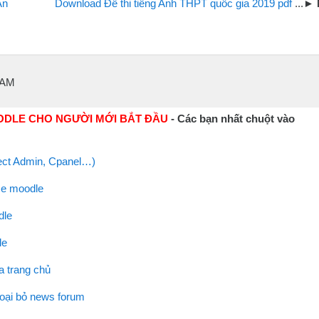
An
Download Đề thi tiếng Anh THPT quốc gia 2019 pdf
 AM
ODLE CHO NGƯỜI MỚI BẮT ĐẦU
- Các bạn nhất chuột vào
irect Admin, Cpanel…)
me moodle
dle
le
a trang chủ
loại bỏ news forum