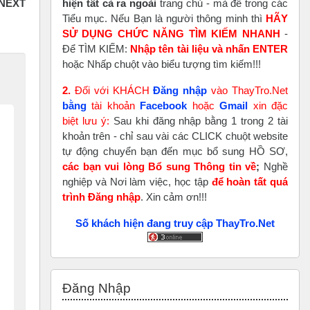
hiện tất cả ra ngoài
trang chủ - mà để trong các
Tiểu mục. Nếu Bạn là người thông minh thì
HÃY
SỬ DỤNG CHỨC NĂNG TÌM KIẾM NHANH
-
Để TÌM KIẾM:
Nhập tên tài liệu và nhấn ENTER
hoặc Nhấp chuột vào biểu tượng tìm kiếm!!!
2.
Đối với KHÁCH
Đăng nhập
vào ThayTro.Net
bằng
tài khoản
Faceboo
k
hoặc
Gmail
xin đặc
biệt lưu ý:
Sau khi đăng nhập bằng 1 trong 2 tài
khoản trên - chỉ sau vài các CLICK chuột website
tự động chuyển bạn đến mục bổ sung HỒ SƠ,
các bạn vui lòng Bổ sung Thông tin về
;
Nghề
nghiệp và Nơi làm việc, học tập
để hoàn tất
quá
trình Đăng nhập
. Xin cảm ơn!!!
Số khách hiện đang truy cập ThayTro.Net
Bỏ qua Đăng nhập
Đăng Nhập