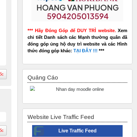
*** Hãy Đóng Góp để DUY TRÌ website.
Xem
chi tiết Danh sách các Mạnh thường quân đã
đóng góp ủng hộ duy trì website và các Hình
thức đóng góp khác:
TẠI ĐÂY !!!
***
Bỏ qua Quảng Cáo
ốc
Quảng Cáo
Bỏ qua Website Live Traffic Feed
Website Live Traffic Feed
ốc
Live Traffic Feed