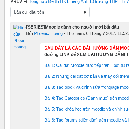
Tổng hợp Đề thi HK1 Tiếng Anh 10 trường THPT Trị 
hế độ hiển thị
[SERIES]Moodle dành cho người mới bắt đầu
Bởi
Phoenix Hoang
-
Thứ năm, 6 Tháng 7 2017, 11:52
SAU ĐÂY LÀ CÁC BÀI HƯỚNG DẪN MO
đường LINK để XEM BÀI HƯỚNG DẪN!!!
Bài 1: Cài đặt Moodle trực tiếp trên Host (D
Bài 2: Những cài đặt cơ bản và thay đổi the
Bài 3: Tạo block và chỉnh sửa frontpage moo
Bài 4: Tạo Categories (Danh mục) trên mood
Bài 5: Tạo khóa học trên moodle và chỉnh sử
Bài 6: Tạo forums (diễn đàn) trên moodle và 