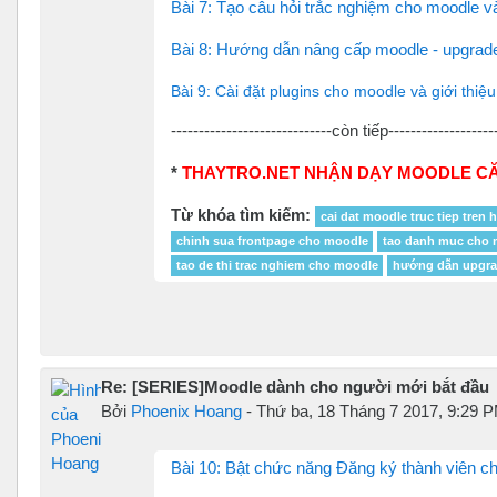
Bài 7: Tạo câu hỏi trắc nghiệm cho moodle v
Bài 8: Hướng dẫn nâng cấp moodle - upgrad
Bài 9: Cài đặt plugins cho moodle và giới thiệu
-----------------------------còn tiếp-------------------
*
THAYTRO.NET NHẬN DẠY MOODLE CĂ
Từ khóa tìm kiếm:
cai dat moodle truc tiep tren 
chinh sua frontpage cho moodle
tao danh muc cho 
tao de thi trac nghiem cho moodle
hướng dẫn upgra
Re: [SERIES]Moodle dành cho người mới bắt đầu
Bởi
Phoenix Hoang
-
Thứ ba, 18 Tháng 7 2017, 9:29 
Bài 10: Bật chức năng Đăng ký thành viên c