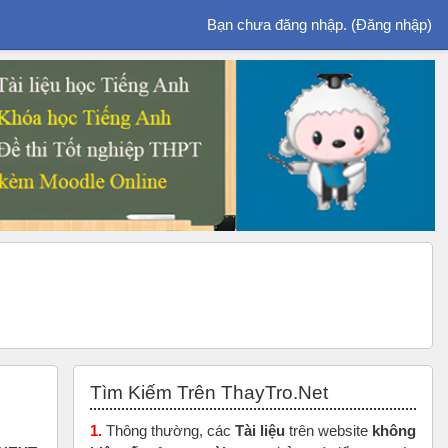
Bạn chưa đăng nhập. (
Đăng nhập
)
Bỏ qua Tìm Kiếm Trên ThayTro.Net
Tìm Kiếm Trên ThayTro.Net
1.
Thông thường, các
Tài liệu
trên website
không