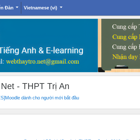
ễn Đàn
Vietnamese ‎(vi)‎
.Net - THPT Trị An
S]Moodle dành cho người mới bắt đầu