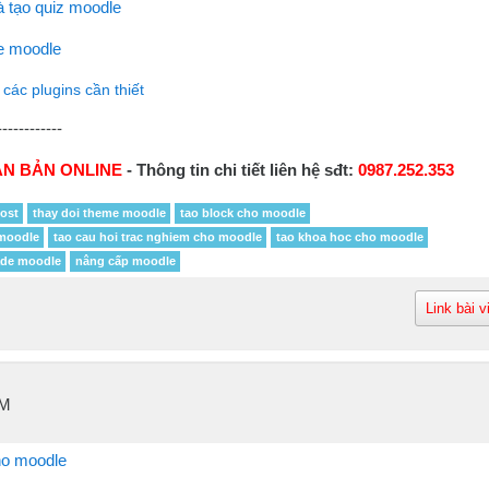
à tạo quiz moodle
e moodle
 các plugins cần thiết
------------
N BẢN ONLINE
- Thông tin chi tiết liên hệ sđt:
0987.252.353
host
thay doi theme moodle
tao block cho moodle
moodle
tao cau hoi trac nghiem cho moodle
tao khoa hoc cho moodle
de moodle
nâng cấp moodle
Link bài v
PM
ho moodle