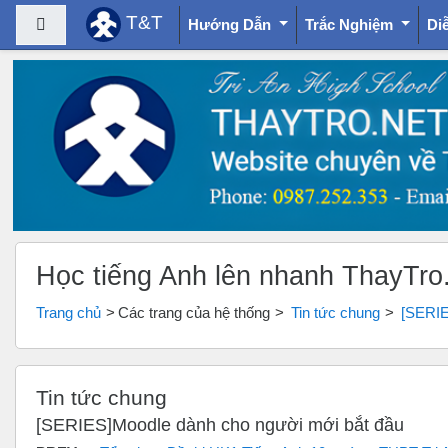
T&T
Bảng điều khiển cạnh
Hướng Dẫn
Trắc Nghiệm
Di
Chuyển tới nội dung chính
Học tiếng Anh lên nhanh ThayTro
Trang chủ
Các trang của hệ thống
Tin tức chung
[SERIE
Tin tức chung
[SERIES]Moodle dành cho người mới bắt đầu