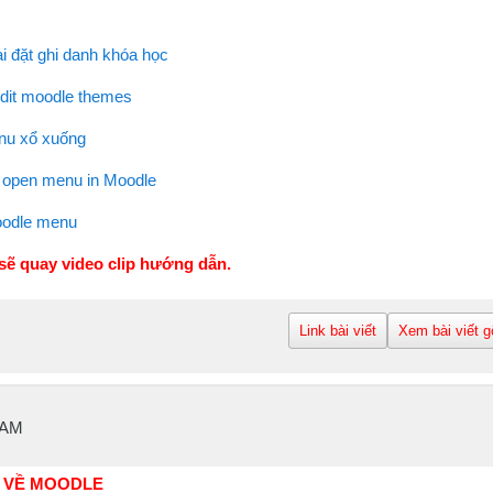
i đặt ghi danh khóa học
Edit moodle themes
nu xổ xuống
 open menu in Moodle
oodle menu
 sẽ quay video clip hướng dẫn.
Link bài viết
Xem bài viết g
 AM
N VỀ MOODLE