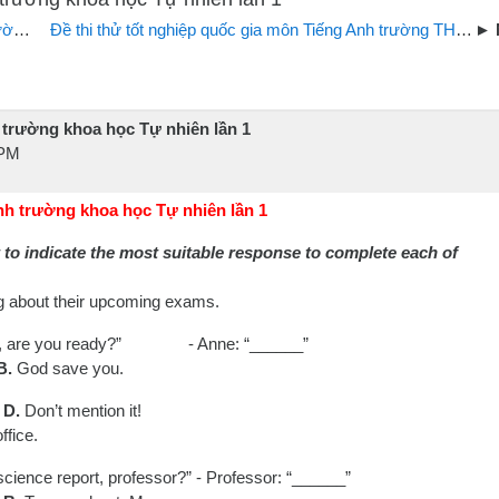
húc
Đề thi thử tốt nghiệp quốc gia môn Tiếng Anh trường THPT Yên Lạc Vĩnh Phúc lần 1 năm 2017
 trường khoa học Tự nhiên lần 1
 PM
nh trường khoa học Tự nhiên lần 1
 to indicate the most suitable response to
complete each of
g about their upcoming exams.
, are you ready?”
- Anne:
“
______”
B.
God save you.
D.
Don
’
t mention it!
ffice.
science report, professor?” - Professor:
“
______”