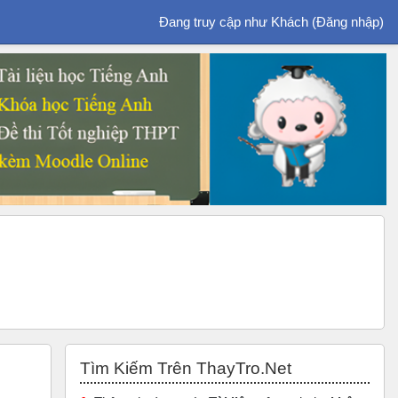
Đang truy cập như Khách (
Đăng nhập
)
Bỏ qua Tìm Kiếm Trên ThayTro.Net
Tìm Kiếm Trên ThayTro.Net