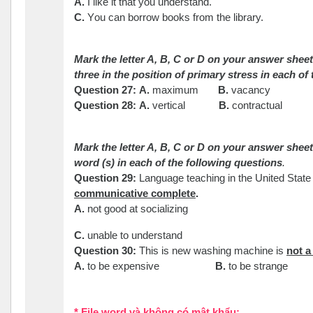
A.
I like it that you understand.
C.
Y
ou can borrow books from the library.
Mark the letter A, B, C or D on your answer sheet 
three in the position of primary stress in each of
Question 27
:
A.
maximum
B.
vacancy
Question 28
:
A.
vertical
B.
contractual
Mark the letter A, B, C or D on your answer she
word (s) in each of the following questions
.
Question 29
:
Language teaching in the United State
communicative complete
.
A.
n
ot good at socializing
C.
unable to understand
Question 30
:
This is new washing machine is
not a
A.
t
o be expensive
B.
t
o be strange
* File word và không có mật khẩu: