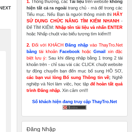
1.
Thông thường, các
Tài liệu
trên website
không
hiện tất cả ra ngoài
trang chủ - mà để trong các
Tiểu mục. Nếu Bạn là người thông minh thì
HÃY
SỬ DỤNG CHỨC NĂNG TÌM KIẾM NHANH
-
Để TÌM KIẾM:
Nhập tên tài liệu và nhấn ENTER
hoặc Nhấp chuột vào biểu tượng tìm kiếm!!!
2.
Đối với KHÁCH
Đăng nhập
vào ThayTro.Net
bằng
tài khoản
Faceboo
k
hoặc
Gmail
xin đặc
biệt lưu ý:
Sau khi đăng nhập bằng 1 trong 2 tài
khoản trên - chỉ sau vài các CLICK chuột website
tự động chuyển bạn đến mục bổ sung HỒ SƠ,
các bạn vui lòng Bổ sung Thông tin về
;
Nghề
nghiệp và Nơi làm việc, học tập
để hoàn tất
quá
trình Đăng nhập
. Xin cảm ơn!!!
Số khách hiện đang truy cập ThayTro.Net
Bỏ qua Đăng nhập
Đăng Nhập