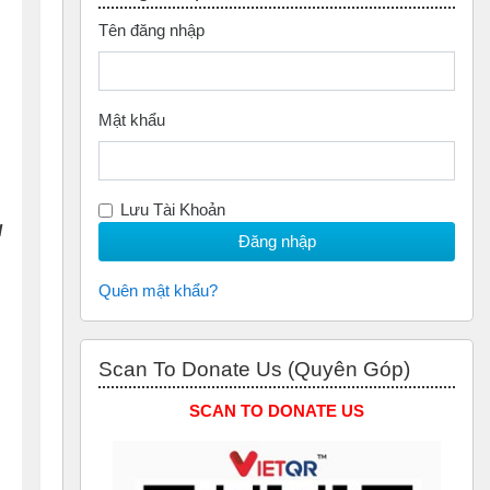
Tên đăng nhập
Mật khẩu
Lưu Tài Khoản
d
Quên mật khẩu?
Bỏ qua Scan to Donate Us (Quyên Góp)
Scan To Donate Us (Quyên Góp)
SCAN TO DONATE US