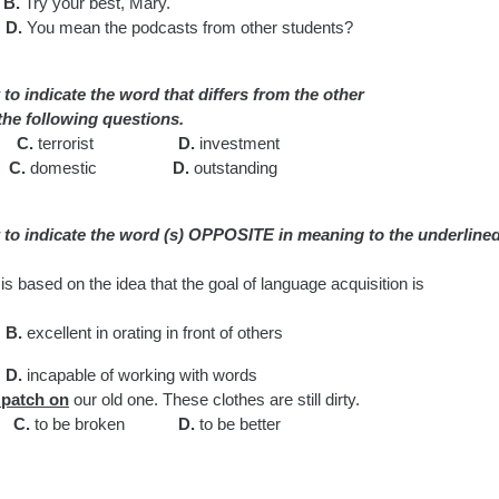
B.
Try your best, Mary.
D.
You mean the podcasts from other students?
to indicate the word that differs from the other
 the following questions.
C.
terrorist
D.
investment
C.
domestic
D.
outstanding
et to indicate the word (s) OPPOSITE in meaning
to the underline
 is base
d
on the idea that the goal of language acquisition is
B.
e
xcellent in orating in front of others
D.
incapable of working with words
 patch on
our old one. These clothes are still dirty.
C.
to be broken
D.
to be better