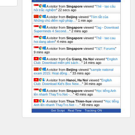
A visitor from
Singapore
viewed "
Thẻ - tạo câu
hỏi trắc nghiệm
"
23 secs ago
A visitor from
Beijing
viewed "
Tóm tắt của
Những chủ điểm ngữ pháp…
"
1 min ago
A visitor from
Singapore
viewed "
Tag - Download
Superminds 4 Second…
"
2 mins ago
A visitor from
Singapore
viewed "
Thẻ - tao cau
hoi dang aiken
"
4 mins ago
A visitor from
Singapore
viewed "
T&T: Forums
"
9 mins ago
A visitor from
Co Giang, Ha Noi
viewed "
English
Club: Download miễn phí sách…
"
14 mins ago
A visitor from
Beijing
viewed "
sample national
exam 2015: Hoạt động…
"
33 mins ago
A visitor from
Hanoi, Ha Noi
viewed "
English
Club: Download Kid's Box New…
"
34 mins ago
A visitor from
Singapore
viewed "
Học tiếng Anh
lên nhanh ThayTro.Net -…
"
40 mins ago
A visitor from
Thua Thien-hue
viewed "
Học tiếng
Anh lên nhanh ThayTro.Net -…
"
49 mins ago
Get Script
Real Time
Tracking ON