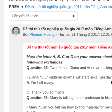
Đề thi thử tốt nghiệp quốc gia 2017 môn Tiếng Anh trường Tiên Du Số 1 tỉnh Vĩnh P
hế độ hiển thị
Đề thi thử tốt nghiệp quốc gia 2017 môn Tiếng Anh
Bởi
Phoenix Hoang
-
Thứ ba, 21 Tháng 3 2017, 12:01
Đề thi thử tốt nghiệp quốc gia 2017 môn Tiếng A
Mark the letter A, B, C or D on your answer sheet
following exchanges.
Question 25
:
Two friends Diana and Anne are talkin
- Diana:
“
Our midterm exams will start next Tuesday
A.
I
’
m half ready.
C.
Thank you so much
Question 26
:
Mary is talking to her professor in his o
- Mary:
“
Can you tell me how to find material for my 