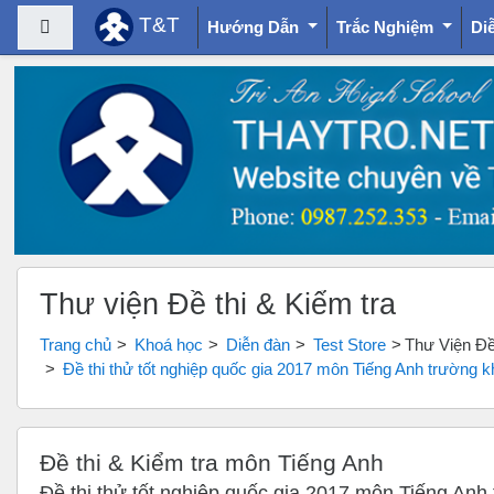
T&T
Bảng điều khiển cạnh
Hướng Dẫn
Trắc Nghiệm
Di
Chuyển tới nội dung chính
Thư viện Đề thi & Kiểm tra
Trang chủ
Khoá học
Diễn đàn
Test Store
Thư Viện Đề 
Đề thi thử tốt nghiệp quốc gia 2017 môn Tiếng Anh trường k
Đề thi & Kiểm tra môn Tiếng Anh
Đề thi thử tốt nghiệp quốc gia 2017 môn Tiếng Anh