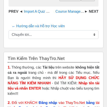
Import A Quiz From Word Document To thaytro.net
Course Management in Moodle 3.0
← Hướng dẫn và Hỗ trợ Học viên
Chuyển tới...
Bỏ qua Tìm Kiếm Trên ThayTro.Net
Tìm Kiếm Trên ThayTro.Net
1.
Thông thường, các
Tài liệu
trên website
không hiện tất
cả ra ngoài
trang chủ - mà để trong các Tiểu mục. Nếu
Bạn là người thông minh thì
HÃY SỬ DỤNG CHỨC
NĂNG TÌM KIẾM NHANH
- Để TÌM KIẾM:
Nhập tên tài
liệu và nhấn ENTER
hoặc Nhấp chuột vào biểu tượng tìm
kiếm!!!
2.
Đối với KHÁCH
Đăng nhập
vào ThayTro.Net
bằng
tài