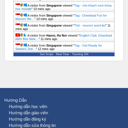
A visitor from
Singapore
viewed "
Tag - cho khach xem khoa
hoc moodle
"
10 mins ago
A visitor from
Singapore
viewed "
Tag - Download Fun for
Movers 4th…
"
10 mins ago
A visitor from
Singapore
viewed "
Thẻ - movers word list
"
11
mins ago
A visitor from
Hanoi, Ha Noi
viewed "
English Club: Download
Kid's Box New…
"
11 mins ago
A visitor from
Singapore
viewed "
Tag - Get Ready for
Starters 2nd…
"
12 mins ago
Get Script
Real Time
Tracking ON
Hướng Dẫn
Hướng dẫn học viên
Hướng dẫn giáo viên
Hướng dẫn đăng ký
Hướng dẫn sửa thông tin