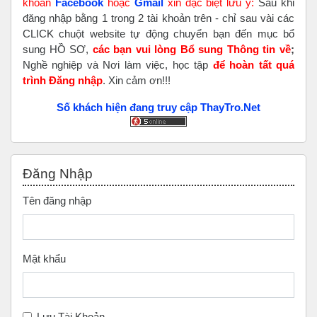
khoản
Faceboo
k
hoặc
Gmail
xin đặc biệt lưu ý:
Sau khi
đăng nhập bằng 1 trong 2 tài khoản trên - chỉ sau vài các
CLICK chuột website tự động chuyển bạn đến mục bổ
sung HỒ SƠ,
các bạn vui lòng Bổ sung Thông tin về
;
Nghề nghiệp và Nơi làm việc, học tập
để hoàn tất
quá
trình Đăng nhập
. Xin cảm ơn!!!
Số khách hiện đang truy cập ThayTro.Net
Bỏ qua Đăng nhập
Đăng Nhập
Tên đăng nhập
Mật khẩu
Lưu Tài Khoản