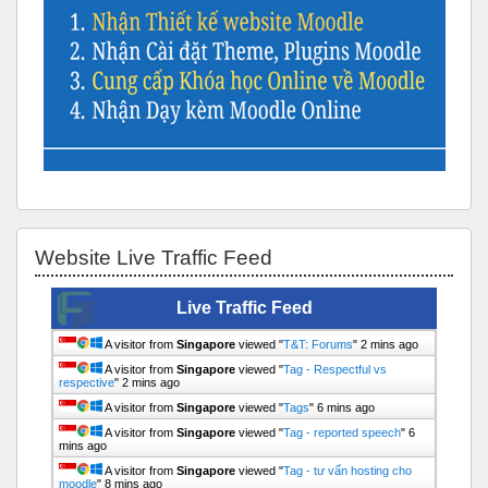
Bỏ qua Website Live Traffic Feed
Website Live Traffic Feed
Live Traffic Feed
A visitor from
Singapore
viewed "
T&T: Forums
"
2 mins ago
A visitor from
Singapore
viewed "
Tag - Respectful vs
respective
"
2 mins ago
A visitor from
Singapore
viewed "
Tags
"
6 mins ago
A visitor from
Singapore
viewed "
Tag - reported speech
"
6
mins ago
A visitor from
Singapore
viewed "
Tag - tư vấn hosting cho
moodle
"
8 mins ago