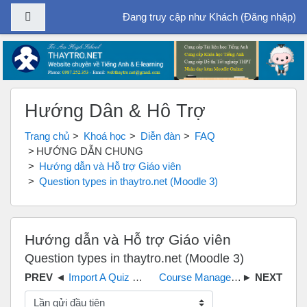
Bảng điều khiển cạnh
Đang truy cập như Khách (
Đăng nhập
)
Chuyển tới nội dung chính
Hướng Dẫn & Hỗ Trợ
Trang chủ
Khoá học
Diễn đàn
FAQ
HƯỚNG DẪN CHUNG
Hướng dẫn và Hỗ trợ Giáo viên
Question types in thaytro.net (Moodle 3)
Hướng dẫn và Hỗ trợ Giáo viên
Question types in thaytro.net (Moodle 3)
Import A Quiz From Word Document To thaytro.net
Course Management in Moodle 3.0