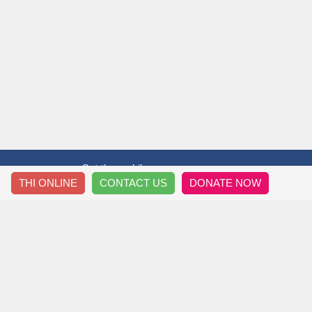
Get the mobile app
THI ONLINE
CONTACT US
DONATE NOW
T&T THẦY TRÒ
HƯỚ
Thông Tin Về Chúng Tôi
Đăng 
Nội Quy Diễn Đàn
Downl
Chính Sách Riêng Tư
Làm Đề
Thông Tin Liên Hệ
Sửa T
Sơ Đồ Trang Site Map
Tìm Ki