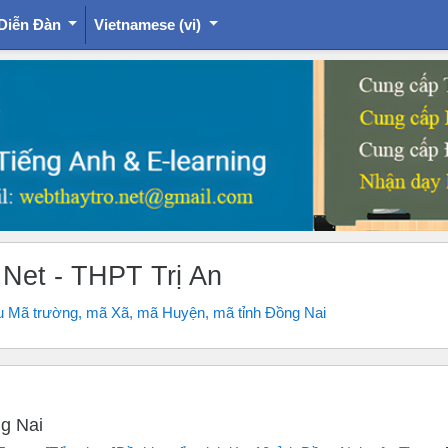
Diễn Đàn
Vietnamese ‎(vi)‎
.Net - THPT Trị An
u Mã trường, mã Xã, mã Huyện, mã tỉnh Đồng Nai
g Nai