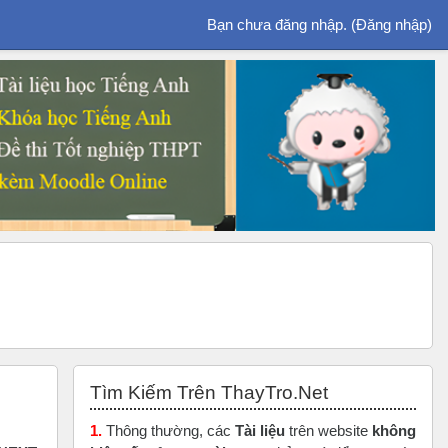
Bạn chưa đăng nhập. (
Đăng nhập
)
Bỏ qua Tìm Kiếm Trên ThayTro.Net
Tìm Kiếm Trên ThayTro.Net
1.
Thông thường, các
Tài liệu
trên website
không