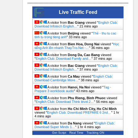
Live Traffic Feed
A visitor from
Bac Giang
viewed "
English Club:
Download Infotech English…
"
21 mins ago
A visitor from
Beijing
viewed "
Thẻ - thu tu cac
tinh tu trong tieng anh
"
33 mins ago
A visitor from
Bien Hoa, Dong Nai
viewed "
Học
tiếng Anh lên nhanh ThayTro.Net -…
"
36 mins ago
A visitor from
Dong Da, Cao Bang
viewed
"
English Club: Download Family and…
"
37 mins ago
A visitor from
Bac Giang
viewed "
English Club:
Download Infotech English…
"
37 mins ago
A visitor from
Ca Mau
viewed "
English Club:
Download Cambridge More…
"
38 mins ago
A visitor from
Hanoi, Ha Noi
viewed "
Tag -
Prepare 3 workbook audio
"
43 mins ago
A visitor from
Phu Rieng, Binh Phuoc
viewed
"
English Club: Download Think level 2…
"
57 mins ago
A visitor from
Ho Chi Minh City, Ho Chi Minh
viewed "
English Club: Download PREPARE 6 2nd…
"
1 hr
4 mins ago
A visitor from
Da Nang
viewed "
English Club:
Download Super Minds 1…
"
1 hr 4 mins ago
Get Script
Real Time
Tracking ON