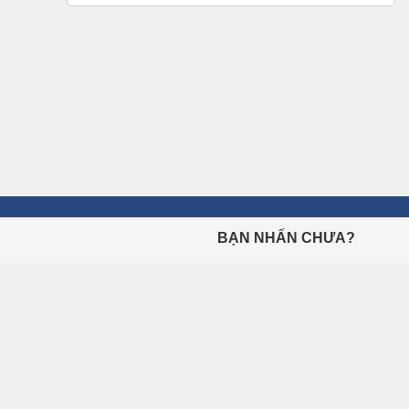
BẠN NHẤN CHƯA?
ÔN THI TRỰC TUYẾN
Ngữ Pháp Tiếng Anh
Tiếng Anh Lớp 10
Tiếng Anh Lớp 11
Tiếng Anh Lớp 12
Thi Thử Tốt Nghiệp THPT