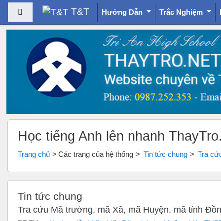
T&T
Bảng điều khiển cạnh
Hướng Dẫn
Trắc Nghiệm
Chuyển tới nội dung chính
Học tiếng Anh lên nhanh ThayTro
Trang chủ
Các trang của hệ thống
Tin tức chung
Tra cứ
Tin tức chung
Tra cứu Mã trường, mã Xã, mã Huyện, mã tỉnh Đồn