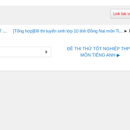
Link bài v
học
[Tổng hợp]Đề thi tuyển sinh lớp 10 tỉnh Đồng Nai môn Tiếng Anh những năm gần đây
ĐỀ THI THỬ TỐT NGHIỆP THPT
MÔN TIẾNG ANH ▶︎