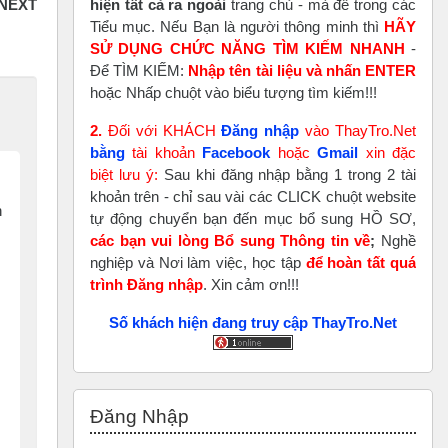
hiện tất cả ra ngoài
trang chủ - mà để trong các
Tiểu mục. Nếu Bạn là người thông minh thì
HÃY
SỬ DỤNG CHỨC NĂNG TÌM KIẾM NHANH
-
Để TÌM KIẾM:
Nhập tên tài liệu và nhấn ENTER
hoặc Nhấp chuột vào biểu tượng tìm kiếm!!!
2.
Đối với KHÁCH
Đăng nhập
vào ThayTro.Net
bằng
tài khoản
Faceboo
k
hoặc
Gmail
xin đặc
biệt lưu ý:
Sau khi đăng nhập bằng 1 trong 2 tài
khoản trên - chỉ sau vài các CLICK chuột website
n
tự động chuyển bạn đến mục bổ sung HỒ SƠ,
các bạn vui lòng Bổ sung Thông tin về
;
Nghề
nghiệp và Nơi làm việc, học tập
để hoàn tất
quá
trình Đăng nhập
. Xin cảm ơn!!!
Số khách hiện đang truy cập ThayTro.Net
Bỏ qua Đăng nhập
Đăng Nhập