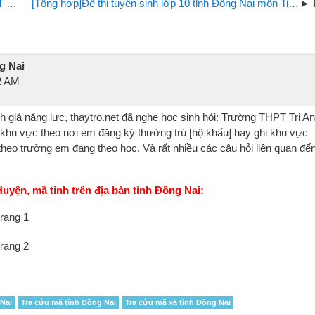
học
[Tổng hợp]Đề thi tuyển sinh lớp 10 tỉnh Đồng Nai môn Tiếng Anh những năm gần đây
g Nai
2 AM
h giá năng lực, thaytro.net đã nghe học sinh hỏi: Trường THPT Trị An
khu vực theo nơi em đăng ký thường trú [hộ khẩu] hay ghi khu vực
 theo trường em đang theo học. Và rất nhiều các câu hỏi liên quan đế
uyện, mã tỉnh trên địa bàn tỉnh Đồng Nai:
Nai
Tra cứu mã tỉnh Đồng Nai
Tra cứu mã xã tỉnh Đồng Nai