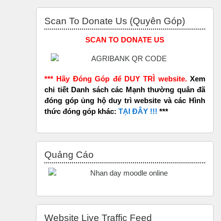
Bỏ qua Scan to Donate Us (Quyên Góp)
Scan To Donate Us (Quyên Góp)
SCAN TO DONATE US
*** Hãy Đóng Góp để DUY TRÌ website.
Xem
chi tiết Danh sách các Mạnh thường quân đã
đóng góp ủng hộ duy trì website và các Hình
thức đóng góp khác:
TẠI ĐÂY !!!
***
Bỏ qua Quảng Cáo
Quảng Cáo
Bỏ qua Website Live Traffic Feed
Website Live Traffic Feed