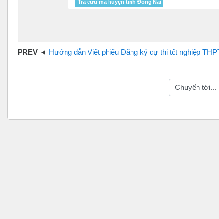
Tra cứu mã huyện tỉnh Đồng Nai
Hướng dẫn Viết phiếu Đăng ký dự thi tốt nghiệp THPT và Xét tuyển Cao đẳng Đại 
Chuyển tới...