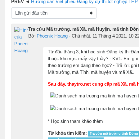
Hướng dẫn Viết phiếu Đăng ký dự thi tốt nghiệp THPT và Xét tuyển Cao đẳng Đại 
hế độ hiển thị
Tra cứu Mã trường, mã Xã, mã Huyện, mã tỉnh Đồn
Bởi
Phoenix Hoang
-
Chủ nhật, 11 Tháng 4 2021, 10:2
Từ đầu tháng 3, khi học sinh Đăng ký thi Đán
thuộc khu vực mấy vậy thầy? - KV1. Em ghi 
theo trường em đang theo học? - Trả lời: ghi
Mã trường, mã Tỉnh, mã huyện và mã Xã...
Sau đây, thaytro.net cung cấp mã Xã, mã H
* Học sinh tham khảo thêm
Từ khóa tìm kiếm:
Tra cứu mã trường tỉnh Đồng 