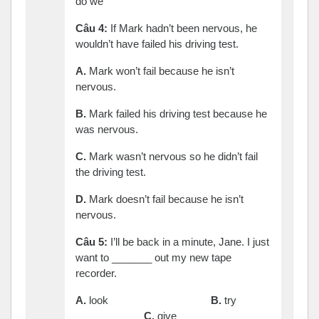
do we
Câu
4:
If Mark hadn’t been nervous, he
wouldn’t have failed his driving test.
A.
Mark won’t fail because he isn’t
nervous.
B.
Mark failed his driving test because he
was nervous.
C.
Mark wasn’t nervous so he didn’t fail
the driving test.
D.
Mark doesn’t fail because he isn’t
nervous.
Câu
5:
I’ll be back in a minute, Jane. I just
want to _______ out my new tape
recorder.
A.
look
B.
try
C.
give