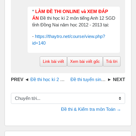
*
LÀM ĐỀ THI ONLINE và XEM ĐÁP
ÁN
Đề thi học kì 2 môn tiếng Anh 12 SGD
tỉnh Đồng Nai năm học 2012 - 2013 tại:
-
https://thaytro.net/course/view.php?
id=140
Link bài viết
Xem bài viết gốc
Trả lời
Đề thi học kì 2 tiếng Anh 12 sở GD&ĐT Đồng Nai 2011
Đề thi tuyển sinh vào 10 tỉnh Đồng Nai 2019 môn Tiếng Anh
Chuyển tới...
Đề thi & Kiểm tra môn Toán →
Bỏ qua Tìm Kiếm Trên ThayTro.Net