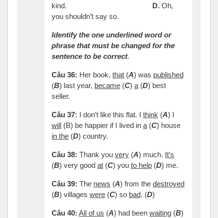
kind.
D.
Oh,
you shouldn’t say so.
Identify the one underlined word or
phrase that must be changed for the
sentence to be correct
.
Câu
36:
Her book,
that
(
A
) was
published
(
B
) last year,
became
(
C
)
a
(
D
) best
seller.
Câu
37:
I don’t like this flat. I
think
(
A
) I
will
(B) be happier if I lived in
a
(
C
) house
in the
(
D
) country.
Câu
38:
Thank you
very
(
A
) much.
It’s
(
B
) very good
at
(
C
) you
to help
(
D
) me.
Câu
39:
The
news
(
A
) from the
destroyed
(
B
) villages
were
(
C
) so
bad
. (
D
)
Câu
40:
All of us
(
A
) had been
waiting
(
B
)