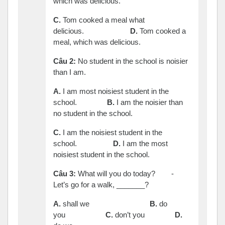
which was delicious.
C.
Tom cooked a meal what
delicious.
D.
Tom cooked a
meal, which was delicious.
Câu
2:
No student in the school is noisier
than I am.
A.
I am most noisiest student in the
school.
B.
I am the noisier than
no student in the school.
C.
I am the noisiest student in the
school.
D.
I am the most
noisiest student in the school.
Câu
3:
What will you do today? -
Let’s go for a walk, _______?
A.
shall we
B.
do
you
C.
don’t you
D.