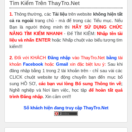
Tìm Kiếm Trên ThayTro.Net
1.
Thông thường, các
Tài liệu
trên website
không hiện tất
cả ra ngoài
trang chủ - mà để trong các Tiểu mục. Nếu
Bạn là người thông minh thì
HÃY SỬ DỤNG CHỨC
NĂNG TÌM KIẾM NHANH
- Để TÌM KIẾM:
Nhập tên tài
liệu và nhấn ENTER
hoặc Nhấp chuột vào biểu tượng tìm
kiếm!!!
2.
Đối với KHÁCH
Đăng nhập
vào ThayTro.Net
bằng
tài
khoản
Faceboo
k
hoặc
Gmail
xin đặc biệt lưu ý:
Sau khi
đăng nhập bằng 1 trong 2 tài khoản trên - chỉ sau vài các
CLICK chuột website tự động chuyển bạn đến mục bổ
sung HỒ SƠ,
các bạn vui lòng Bổ sung Thông tin về
;
Nghề nghiệp và Nơi làm việc, học tập
để hoàn tất
quá
trình Đăng nhập
. Xin cảm ơn!!!
Số khách hiện đang truy cập ThayTro.Net
Bỏ qua Đăng nhập