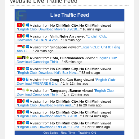
Website Live Traffic Feed
Live Traffic Feed
A visitor from
Ho Chi Minh City, Ho Chi Minh
viewed
"
English Club: Download Movers 3 2018…
"
16 mins ago
A visitor from
Vinh, Nghe An
viewed "
English Club:
Download PREPARE 4 2nd…
"
18 mins ago
A visitor from
Singapore
viewed "
English Club: Unit 8: Tiếng
Anh 12 -…
"
20 mins ago
A visitor from
Cota, Cundinamarca
viewed "
English Club:
Download Cambridge Think…
"
45 mins ago
A visitor from
Ho Chi Minh City, Ho Chi Minh
viewed
"
English Club: Download Kid's Box New…
"
53 mins ago
A visitor from
Dong Da, Cao Bang
viewed "
English Club:
Download PREPARE 6 2nd…
"
1 hr 12 mins ago
A visitor from
Tangerang, Banten
viewed "
English Club:
Download Cambridge Think…
"
1 hr 25 mins ago
A visitor from
Ho Chi Minh City, Ho Chi Minh
viewed
"
English Club: Download Family and…
"
1 hr 29 mins ago
A visitor from
Ho Chi Minh City, Ho Chi Minh
viewed
"
English Club: Download Movers 3 2018…
"
1 hr 34 mins ago
A visitor from
Ho Chi Minh City, Ho Chi Minh
viewed
"
English Club: Download PREPARE 1 2nd…
"
1 hr 56 mins ago
Get Script
Real Time
Tracking ON