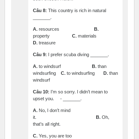
Câu
8:
This country is rich in natural
_______.
A.
resources
B.
property
C.
materials
D.
treasure
Câu
9:
I prefer scuba diving _______.
A.
to windsurf
B.
than
windsurfing
C.
to windsurfing
D.
than
windsurf
Câu
10:
I’m so sorry. I didn’t mean to
upset you. - _______.
A.
No, I don’t mind
it.
B.
Oh,
that’s all right.
C.
Yes, you are too