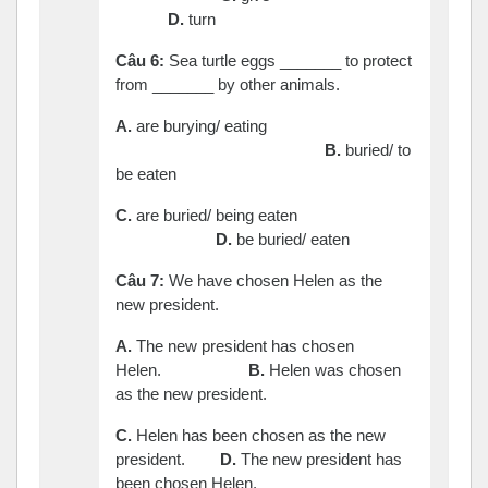
D.
turn
Câu
6:
Sea turtle eggs _______ to protect
from _______ by other animals.
A.
are burying/ eating
B.
buried/ to
be eaten
C.
are buried/ being eaten
D.
be buried/ eaten
Câu
7:
We have chosen Helen as the
new president.
A.
The new president has chosen
Helen.
B.
Helen was chosen
as the new president.
C.
Helen has been chosen as the new
president.
D.
The new president has
been chosen Helen.