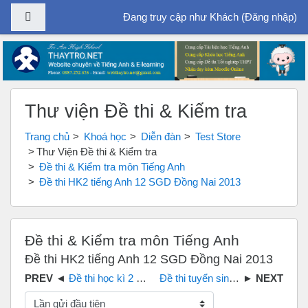
Bảng điều khiển cạnh
Đang truy cập như Khách (
Đăng nhập
)
Chuyển tới nội dung chính
Thư viện Đề thi & Kiểm tra
Trang chủ
Khoá học
Diễn đàn
Test Store
Thư Viện Đề thi & Kiểm tra
Đề thi & Kiểm tra môn Tiếng Anh
Đề thi HK2 tiếng Anh 12 SGD Đồng Nai 2013
Đề thi & Kiểm tra môn Tiếng Anh
Đề thi HK2 tiếng Anh 12 SGD Đồng Nai 2013
Đề thi học kì 2 tiếng Anh 12 sở GD&ĐT Đồng Nai 2011
Đề thi tuyển sinh vào 10 tỉnh Đồng Nai 2019 môn Tiếng Anh