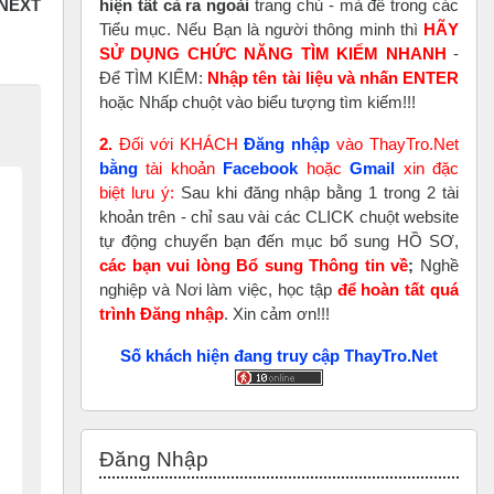
hiện tất cả ra ngoài
trang chủ - mà để trong các
Tiểu mục. Nếu Bạn là người thông minh thì
HÃY
SỬ DỤNG CHỨC NĂNG TÌM KIẾM NHANH
-
Để TÌM KIẾM:
Nhập tên tài liệu và nhấn ENTER
hoặc Nhấp chuột vào biểu tượng tìm kiếm!!!
2.
Đối với KHÁCH
Đăng nhập
vào ThayTro.Net
bằng
tài khoản
Faceboo
k
hoặc
Gmail
xin đặc
biệt lưu ý:
Sau khi đăng nhập bằng 1 trong 2 tài
khoản trên - chỉ sau vài các CLICK chuột website
tự động chuyển bạn đến mục bổ sung HỒ SƠ,
các bạn vui lòng Bổ sung Thông tin về
;
Nghề
nghiệp và Nơi làm việc, học tập
để hoàn tất
quá
trình Đăng nhập
. Xin cảm ơn!!!
Số khách hiện đang truy cập ThayTro.Net
Bỏ qua Đăng nhập
Đăng Nhập