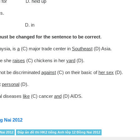
d for D. held up
s.
n D. in
must be changed for the sentence to be correct
.
aysia, is
a
(C) major trade center in
Southeast
(D) Asia.
se she
raises
(C) chickens in her
yard
(D).
not be discriminated
against
(C) on their basic of
her sex
(D).
t
personal
(D).
al diseases
like
(C) cancer
and
(D) AIDS.
ng Nai 2012
Nai 2012
Đáp án đề thi HK2 tiếng Anh lớp 12 Đồng Nai 2012