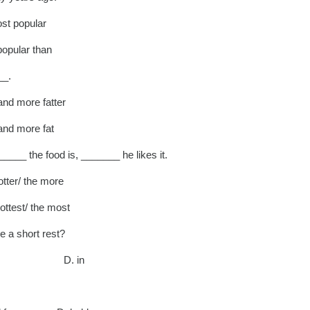
popular
lar than
__.
ore fatter
more fat
_____ the food is, _______ he likes it.
er/ the more
test/ the most
e a short rest?
n D. in