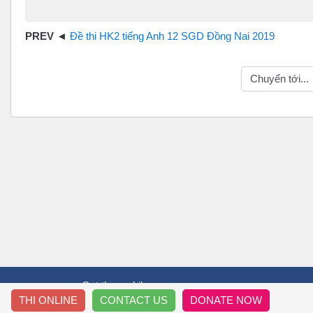
Đề thi HK2 tiếng Anh 12 SGD Đồng Nai 2019
Chuyển tới...
Get the mobile app
THI ONLINE
CONTACT US
DONATE NOW
T&T THẦY TRÒ
HƯỚ