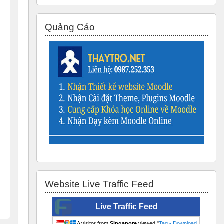
Bỏ qua Quảng Cáo
Quảng Cáo
Bỏ qua Website Live Traffic Feed
Website Live Traffic Feed
Live Traffic Feed
A visitor from
Singapore
viewed "
Tag - Download