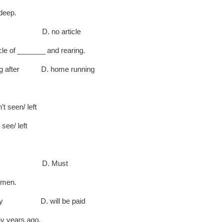
 deep.
 no article
cle of _______ and rearing.
g after D. home running
seen/ left
/ left
d D. Must
 men.
 pay D. will be paid
y years ago.