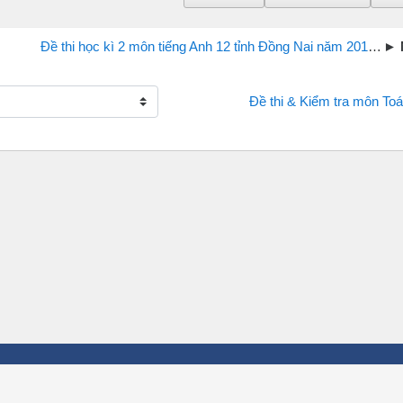
Đề thi học kì 2 môn tiếng Anh 12 tỉnh Đồng Nai năm 2017
Đề thi & Kiểm tra môn Toá
NG DẪN SỬ DỤNG
SẢN PHẨM NỔI BẬT