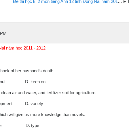
Đề thi học kì 2 môn tiếng Anh 12 tỉnh Đồng Nai năm 2017
8 PM
 Nai năm học 2011 - 2012
hock of her husband’s death.
out D. keep on
clean air and water, and fertilizer soil for agriculture.
pment D. variety
hich will give us more knowledge than novels.
rce D. type