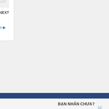
n ▶︎
BẠN NHẤN CHƯA?
ÔN THI TRỰC TUYẾN