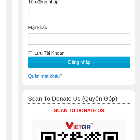
Tên đăng nhập
Mật khẩu
Lưu Tài Khoản
Quên mật khẩu?
Bỏ qua Scan to Donate Us (Quyên Góp)
Scan To Donate Us (Quyên Góp)
SCAN TO DONATE US