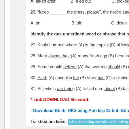
A. taken after B. tried out C. looke
26. “Keep _______ the grass, please”, the notice say
A. on B. off C. dow
Identify the one underlined word or phrase that 
27. Kuala Lumpur,
where
(A) is
the capital
(B) of Mal
28. Mary
always has
(A) many fresh
egg
(B) becau
29. Some people
believe
(A) that women
should
(B) 
30.
Each
(A) animal in
the
(B) story
has
(C) a distinc
31. Scientists
are trying
(A) to find cure
about
(B) fat
* Link DOWNLOAD file word:
- Download Đề thi HK2 tiếng Anh lớp 12 tỉnh Đồ
Từ khóa tìm kiếm:
Đề thi HK2 tiếng Anh lớp 12 tỉnh Đồng 