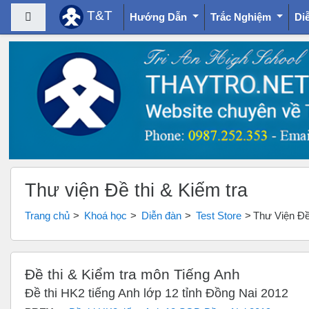
T&T
Bảng điều khiển cạnh
Hướng Dẫn
Trắc Nghiệm
Di
Chuyển tới nội dung chính
Thư viện Đề thi & Kiểm tra
Trang chủ
Khoá học
Diễn đàn
Test Store
Thư Viện Đề 
Đề thi & Kiểm tra môn Tiếng Anh
Đề thi HK2 tiếng Anh lớp 12 tỉnh Đồng Nai 2012