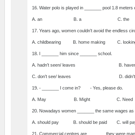
16. Water polo is played in _______ pool 1.8 meters
A. an B. a C. the D.
17. Years ago, women couldn’t avoid the endless cir
A. childbearing B. home making C. lookin
18. I _______ him since _______ school.
A. hadn’t seen/ leaves B. haven’t 
C. don’t see/ leaves D. didn’t see
19. - _______ I come in? - Yes, please do.
A. May B. Might C. Nee
20. Nowadays women _______ the same wages as
A. should pay B. should be paid C. will
21. Commercial centres are _______ they were man