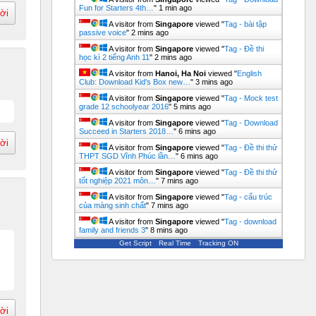
Fun for Starters 4th…
"
1 min ago
lời
A visitor from
Singapore
viewed "
Tag - bài tập
passive voice
"
2 mins ago
A visitor from
Singapore
viewed "
Tag - Đề thi
học kì 2 tiếng Anh 11
"
2 mins ago
A visitor from
Hanoi, Ha Noi
viewed "
English
Club: Download Kid's Box new…
"
3 mins ago
A visitor from
Singapore
viewed "
Tag - Mock test
grade 12 schoolyear 2016
"
5 mins ago
A visitor from
Singapore
viewed "
Tag - Download
Succeed in Starters 2018…
"
6 mins ago
lời
A visitor from
Singapore
viewed "
Tag - Đề thi thử
THPT SGD Vĩnh Phúc lần…
"
6 mins ago
A visitor from
Singapore
viewed "
Tag - Đề thi thử
tốt nghiệp 2021 môn…
"
7 mins ago
A visitor from
Singapore
viewed "
Tag - cấu trúc
của màng sinh chất
"
7 mins ago
A visitor from
Singapore
viewed "
Tag - download
family and friends 3
"
8 mins ago
Get Script
Real Time
Tracking ON
lời