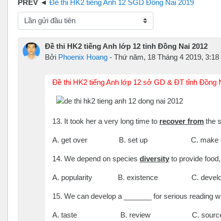
Đề thi HK2 tiếng Anh 12 SGD Đồng Nai 2019
hế độ hiển thị
Đề thi HK2 tiếng Anh lớp 12 tỉnh Đồng Nai 2012
Bởi
Phoenix Hoang
-
Thứ năm, 18 Tháng 4 2019, 3:1
Đề thi HK2 tiếng Anh lớp 12 sở GD & ĐT tỉnh Đồng
13. It took her a very long time to
recover from
the s
A. get over B. set up C. make 
14. We depend on species
diversity
to provide food, 
A. popularity B. existence C. develo
15. We can develop a _______ for serious reading w
A. taste B. review C. sou