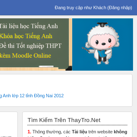
Đang truy cập như Khách (
Đăng nhập
)
ng Anh lớp 12 tỉnh Đồng Nai 2012
Bỏ qua Tìm Kiếm Trên ThayTro.Net
Tìm Kiếm Trên ThayTro.Net
1.
Thông thường, các
Tài liệu
trên website
không