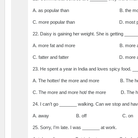
A. as popular than B. the most 
C. more popular than D. most popu
22. Daisy is gaining her weight. She is getting _____
A. more fat and more B. more and m
C. fatter and fatter D. more and 
23. He spent a year in India and loves spicy food. __
A. The hotter/ the more and more B. The hott
C. The more and more hot/ the more D. The hot
24. I can’t go _______ walking. Can we stop and hav
A. away B. off C. o
25. Sorry, I’m late. I was _______ at work.