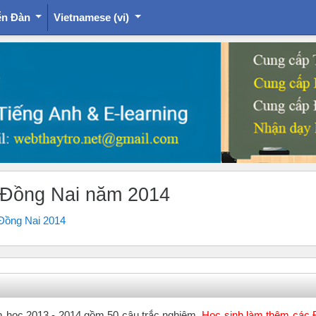
ễn Đàn
Vietnamese ‎(vi)‎
h Đồng Nai năm 2014
 Đồng Nai 2014
ăm học 2013 - 2014 gồm 50 câu trắc nghiệm.
Học sinh làm thêm các