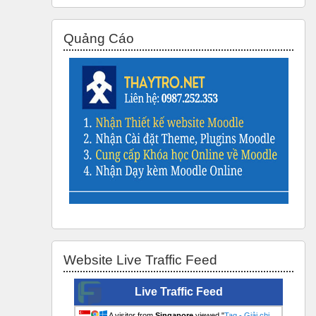
Bỏ qua Quảng Cáo
Quảng Cáo
Bỏ qua Website Live Traffic Feed
Website Live Traffic Feed
Live Traffic Feed
A visitor from
Singapore
viewed "
Tag - Giải chi