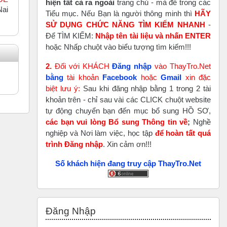
hiện tất cả ra ngoài
trang chủ - mà để trong các
Nai
Tiểu mục. Nếu Bạn là người thông minh thì
HÃY
SỬ DỤNG CHỨC NĂNG TÌM KIẾM NHANH
-
Để TÌM KIẾM:
Nhập tên tài liệu và nhấn ENTER
hoặc Nhấp chuột vào biểu tượng tìm kiếm!!!
2.
Đối với KHÁCH
Đăng nhập
vào ThayTro.Net
bằng
tài khoản
Faceboo
k
hoặc
Gmail
xin đặc
biệt lưu ý:
Sau khi đăng nhập bằng 1 trong 2 tài
khoản trên - chỉ sau vài các CLICK chuột website
tự động chuyển bạn đến mục bổ sung HỒ SƠ,
các bạn vui lòng Bổ sung Thông tin về
;
Nghề
nghiệp và Nơi làm việc, học tập
để hoàn tất
quá
trình Đăng nhập
. Xin cảm ơn!!!
Số khách hiện đang truy cập ThayTro.Net
Bỏ qua Đăng nhập
Đăng Nhập