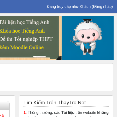
Đang truy cập như Khách (
Đăng nhập
)
Bỏ qua Tìm Kiếm Trên ThayTro.Net
Tìm Kiếm Trên ThayTro.Net
1.
Thông thường, các
Tài liệu
trên website
không
 ĐỀ