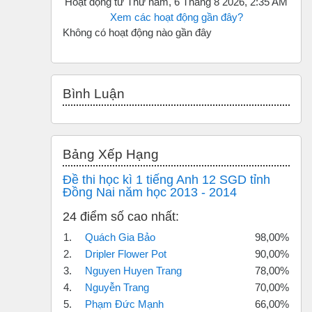
Hoạt động từ Thứ năm, 6 Tháng 8 2026, 2:35 AM
Xem các hoạt động gần đây?
Không có hoạt động nào gần đây
Bỏ qua Bình luận
Bình Luận
Bỏ qua Bảng xếp hạng
Bảng Xếp Hạng
Đề thi học kì 1 tiếng Anh 12 SGD tỉnh
Đồng Nai năm học 2013 - 2014
24 điểm số cao nhất:
1.
Quách Gia Bảo
98,00%
2.
Dripler Flower Pot
90,00%
3.
Nguyen Huyen Trang
78,00%
4.
Nguyễn Trang
70,00%
5.
Phạm Đức Mạnh
66,00%