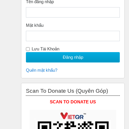
Tên đăng nhập
Mật khẩu
Lưu Tài Khoản
Quên mật khẩu?
Bỏ qua Scan to Donate Us (Quyên Góp)
Scan To Donate Us (Quyên Góp)
SCAN TO DONATE US