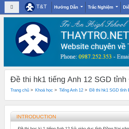
T&T
Bảng điều khiển cạnh
Hướng Dẫn
Trắc Nghiệm
Di
Chuyển tới nội dung chính
Đề thi hk1 tiếng Anh 12 SGD tỉn
Trang chủ
Khoá học
Tiếng Anh 12
Đề thi hk1 SGD tỉnh
Tổng quan các chủ đề
INTRODUCTION
Đề thi học kì 1 tiếng Anh 12 Sở giáo dục tỉnh Đồng Nai n