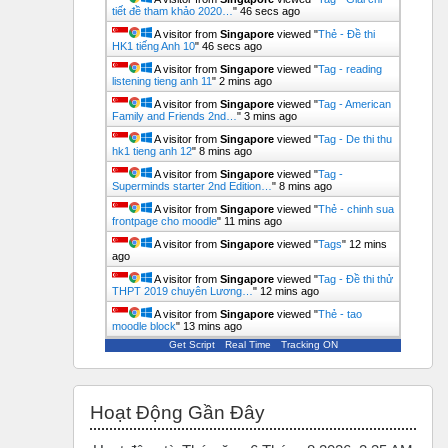
tiết đề tham khảo 2020…
"
47 secs ago
A visitor from
Singapore
viewed "
Thẻ - Đề thi
HK1 tiếng Anh 10
"
47 secs ago
A visitor from
Singapore
viewed "
Tag - reading
listening tieng anh 11
"
2 mins ago
A visitor from
Singapore
viewed "
Tag - American
Family and Friends 2nd…
"
3 mins ago
A visitor from
Singapore
viewed "
Tag - De thi thu
hk1 tieng anh 12
"
8 mins ago
A visitor from
Singapore
viewed "
Tag -
Superminds starter 2nd Edition…
"
8 mins ago
A visitor from
Singapore
viewed "
Thẻ - chinh sua
frontpage cho moodle
"
11 mins ago
A visitor from
Singapore
viewed "
Tags
"
12 mins
ago
A visitor from
Singapore
viewed "
Tag - Đề thi thử
THPT 2019 chuyên Lương…
"
12 mins ago
A visitor from
Singapore
viewed "
Thẻ - tao
moodle block
"
13 mins ago
Get Script
Real Time
Tracking ON
Bỏ qua Hoạt động gần đây
Hoạt Động Gần Đây