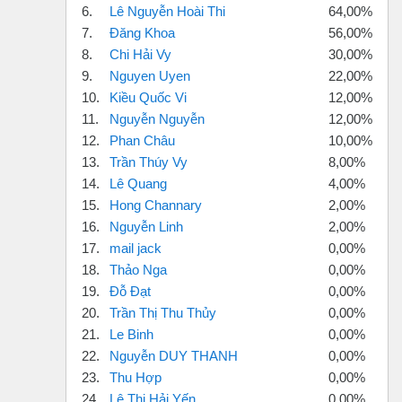
6.
Lê Nguyễn Hoài Thi
64,00%
7.
Đăng Khoa
56,00%
8.
Chi Hải Vy
30,00%
9.
Nguyen Uyen
22,00%
10.
Kiều Quốc Vi
12,00%
11.
Nguyễn Nguyễn
12,00%
12.
Phan Châu
10,00%
13.
Trần Thúy Vy
8,00%
14.
Lê Quang
4,00%
15.
Hong Channary
2,00%
16.
Nguyễn Linh
2,00%
17.
mail jack
0,00%
18.
Thảo Nga
0,00%
19.
Đỗ Đạt
0,00%
20.
Trần Thị Thu Thủy
0,00%
21.
Le Binh
0,00%
22.
Nguyễn DUY THANH
0,00%
23.
Thu Hợp
0,00%
24.
Lê Thị Hải Yến
0,00%