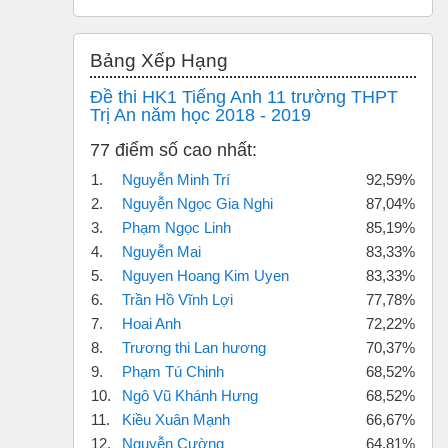
Bỏ qua Bảng xếp hạng
Bảng Xếp Hạng
Đề thi HK1 Tiếng Anh 11 trường THPT
Trị An năm học 2018 - 2019
77 điểm số cao nhất:
1.
Nguyễn Minh Trí
92,59%
2.
Nguyễn Ngọc Gia Nghi
87,04%
3.
Phạm Ngọc Linh
85,19%
4.
Nguyễn Mai
83,33%
5.
Nguyen Hoang Kim Uyen
83,33%
6.
Trần Hồ Vĩnh Lợi
77,78%
7.
Hoai Anh
72,22%
8.
Trương thi Lan hương
70,37%
9.
Phạm Tú Chinh
68,52%
10.
Ngô Vũ Khánh Hưng
68,52%
11.
Kiều Xuân Mạnh
66,67%
12.
Nguyễn Cường
64,81%