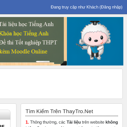
Đang truy cập như Khách (
Đăng nhập
)
Bỏ qua Tìm Kiếm Trên ThayTro.Net
Tìm Kiếm Trên ThayTro.Net
1.
Thông thường, các
Tài liệu
trên website
không
BE