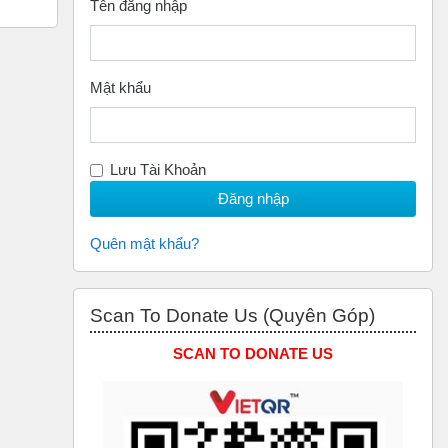
Tên đăng nhập
Mật khẩu
Lưu Tài Khoản
Quên mật khẩu?
Bỏ qua Scan to Donate Us (Quyên Góp)
Scan To Donate Us (Quyên Góp)
SCAN TO DONATE US