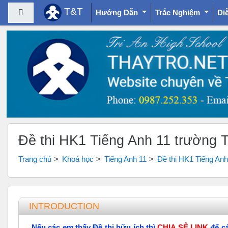
T&T
Bảng điều khiển cạnh
Hướng Dẫn
Trắc Nghiệm
Di
Chuyển tới nội dung chính
Đề thi HK1 Tiếng Anh 11 trường 
Trang chủ
Khoá học
Tiếng Anh 11
Đề thi HK1 Tiếng Anh
Tổng quan các chủ đề
INTRODUCTION
Nếu các em thấy Đề thi hữu ích thì
CHIA SẺ LINK
để c