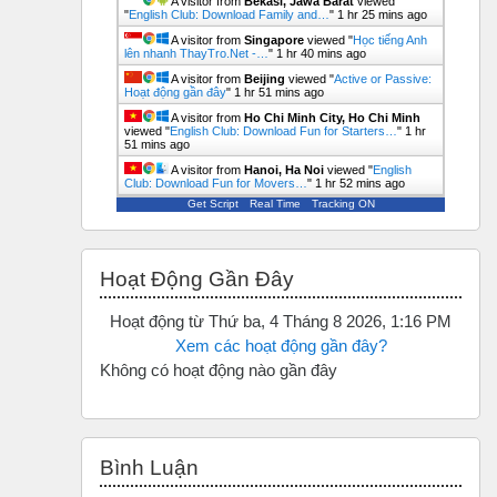
A visitor from
Bekasi, Jawa Barat
viewed
"
English Club: Download Family and…
"
1 hr 25 mins ago
A visitor from
Singapore
viewed "
Học tiếng Anh
lên nhanh ThayTro.Net -…
"
1 hr 40 mins ago
A visitor from
Beijing
viewed "
Active or Passive:
Hoạt động gần đây
"
1 hr 51 mins ago
A visitor from
Ho Chi Minh City, Ho Chi Minh
viewed "
English Club: Download Fun for Starters…
"
1 hr
51 mins ago
A visitor from
Hanoi, Ha Noi
viewed "
English
Club: Download Fun for Movers…
"
1 hr 52 mins ago
Get Script
Real Time
Tracking ON
Bỏ qua Hoạt động gần đây
Hoạt Động Gần Đây
Hoạt động từ Thứ ba, 4 Tháng 8 2026, 1:16 PM
Xem các hoạt động gần đây?
Không có hoạt động nào gần đây
Bỏ qua Bình luận
Bình Luận