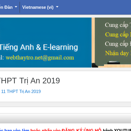
ễn Đàn
Vietnamese ‎(vi)‎
THPT Trị An 2019
 11 THPT Trị An 2019
ác bạn vào làm
hoặc nhấn vào ĐĂNG KÝ ỦNG HỘ
kênh YOUTU