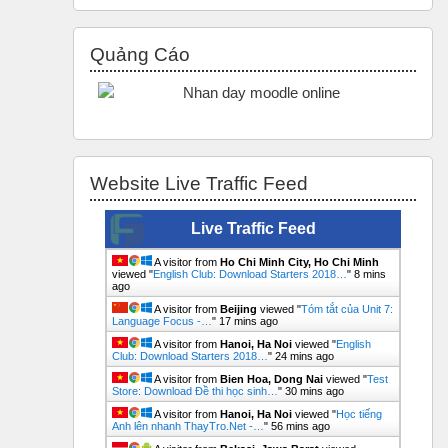
Bỏ qua Quảng Cáo
Quảng Cáo
Bỏ qua Website Live Traffic Feed
Website Live Traffic Feed
Live Traffic Feed
A visitor from
Ho Chi Minh City, Ho Chi Minh
viewed "
English Club: Download Starters 2018…
"
8 mins
ago
A visitor from
Beijing
viewed "
Tóm tắt của Unit 7:
Language Focus -…
"
17 mins ago
A visitor from
Hanoi, Ha Noi
viewed "
English
Club: Download Starters 2018…
"
24 mins ago
A visitor from
Bien Hoa, Dong Nai
viewed "
Test
Store: Download Đề thi học sinh…
"
30 mins ago
A visitor from
Hanoi, Ha Noi
viewed "
Học tiếng
Anh lên nhanh ThayTro.Net -…
"
56 mins ago