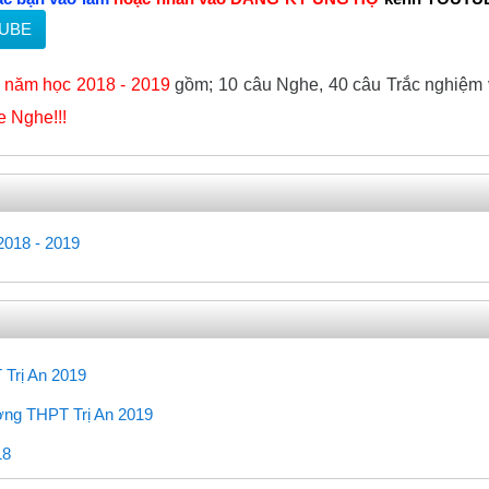
TUBE
n năm học 2018 - 2019
gồm; 10 câu Nghe, 40 câu Trắc nghiệm
e Nghe!!!
2018 - 2019
Trắc nghiệm
URL
 Trị An 2019
URL
ường THPT Trị An 2019
L
18