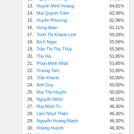
13.
Huỳnh Minh Hoàng
64,81%
14.
Mai Quỳnh Trâm
62,96%
15.
Huyền Phương
62,96%
16.
hưng đoàn
61,11%
17.
Trịnh Thị Khánh Linh
59,26%
18.
Bích Ngọc
55,56%
19.
Trần Thị Thu Thủy
55,56%
20.
Thu Hà
51,85%
21.
Phan Minh Nhật
51,85%
22.
Truong Tam
51,85%
23.
Trần Khanh
50,00%
24.
Anh Duy
50,00%
25.
Mai Thu Huyền
50,00%
26.
Nguyễn Minh
48,15%
27.
Mai Minh Trí
46,30%
28.
Lâm Nhựt Thiện
46,30%
29.
Nguyễn Hoàng Mạnh
46,30%
30.
Hoàng Huỳnh
46,30%