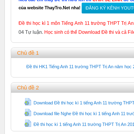
của website ThayTro.Net nha!
ĐĂNG KÝ KÊNH YOU
Đề thi học kì 1 môn Tiếng Anh 11 trường THPT Trị A
04 Tự luận.
Học sinh có thể Download Đề thi và cả Fil
Chủ đề 1
Đề thi HK1 Tiếng Anh 11 trường THPT Trị An năm học 
Chủ đề 2
Download Đề thi học kì 1 tiếng Anh 11 trường THPT
Download file Nghe Đề thi học kì 1 tiếng Anh 11 tr
UR
Đề thi học kì 1 tiếng Anh 11 trường THPT Trị An 20