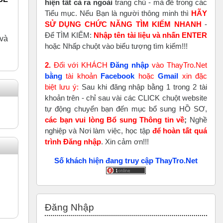
hiện tất cả ra ngoài
trang chủ - mà để trong các
Tiểu mục. Nếu Bạn là người thông minh thì
HÃY
SỬ DỤNG CHỨC NĂNG TÌM KIẾM NHANH
-
Để TÌM KIẾM:
Nhập tên tài liệu và nhấn ENTER
 và
hoặc Nhấp chuột vào biểu tượng tìm kiếm!!!
2.
Đối với KHÁCH
Đăng nhập
vào ThayTro.Net
bằng
tài khoản
Faceboo
k
hoặc
Gmail
xin đặc
biệt lưu ý:
Sau khi đăng nhập bằng 1 trong 2 tài
khoản trên - chỉ sau vài các CLICK chuột website
tự động chuyển bạn đến mục bổ sung HỒ SƠ,
các bạn vui lòng Bổ sung Thông tin về
;
Nghề
nghiệp và Nơi làm việc, học tập
để hoàn tất
quá
trình Đăng nhập
. Xin cảm ơn!!!
Số khách hiện đang truy cập ThayTro.Net
Bỏ qua Đăng nhập
Đăng Nhập