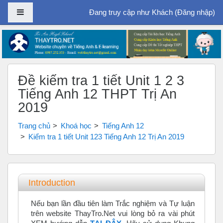
Bảng điều khiển cạnh
Đang truy cập như Khách (
Đăng nhập
)
Chuyển tới nội dung chính
Đề kiểm tra 1 tiết Unit 1 2 3
Tiếng Anh 12 THPT Trị An
2019
Trang chủ
Khoá học
Tiếng Anh 12
Kiểm tra 1 tiết Unit 123 Tiếng Anh 12 Trị An 2019
Tổng quan các chủ đề
Introduction
Nếu bạn lần đầu tiên làm Trắc nghiệm và Tự luận
trên website ThayTro.Net vui lòng bỏ ra vài phút