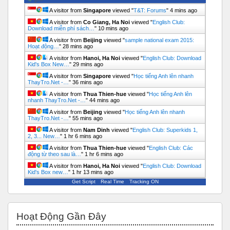
A visitor from
Singapore
viewed "
T&T: Forums
"
5 mins ago
A visitor from
Co Giang, Ha Noi
viewed "
English Club:
Download miễn phí sách…
"
10 mins ago
A visitor from
Beijing
viewed "
sample national exam 2015:
Hoạt động…
"
28 mins ago
A visitor from
Hanoi, Ha Noi
viewed "
English Club: Download
Kid's Box New…
"
29 mins ago
A visitor from
Singapore
viewed "
Học tiếng Anh lên nhanh
ThayTro.Net -…
"
36 mins ago
A visitor from
Thua Thien-hue
viewed "
Học tiếng Anh lên
nhanh ThayTro.Net -…
"
44 mins ago
A visitor from
Beijing
viewed "
Học tiếng Anh lên nhanh
ThayTro.Net -…
"
55 mins ago
A visitor from
Nam Dinh
viewed "
English Club: Superkids 1,
2, 3... New…
"
1 hr 6 mins ago
A visitor from
Thua Thien-hue
viewed "
English Club: Các
động từ theo sau là…
"
1 hr 6 mins ago
A visitor from
Hanoi, Ha Noi
viewed "
English Club: Download
Kid's Box new…
"
1 hr 13 mins ago
Get Script
Real Time
Tracking ON
Bỏ qua Hoạt động gần đây
Hoạt Động Gần Đây