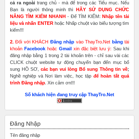
cả ra ngoài
trang chủ - mà để trong các Tiểu mục. Nếu
Bạn là người thông minh thì
HÃY SỬ DỤNG CHỨC
NĂNG TÌM KIẾM NHANH
- Để TÌM KIẾM:
Nhập tên tài
liệu và nhấn ENTER
hoặc Nhấp chuột vào biểu tượng tìm
kiếm!!!
2.
Đối với KHÁCH
Đăng nhập
vào ThayTro.Net
bằng
tài
khoản
Faceboo
k
hoặc
Gmail
xin đặc biệt lưu ý:
Sau khi
đăng nhập bằng 1 trong 2 tài khoản trên - chỉ sau vài các
CLICK chuột website tự động chuyển bạn đến mục bổ
sung HỒ SƠ,
các bạn vui lòng Bổ sung Thông tin về
;
Nghề nghiệp và Nơi làm việc, học tập
để hoàn tất
quá
trình Đăng nhập
. Xin cảm ơn!!!
Số khách hiện đang truy cập ThayTro.Net
Bỏ qua Đăng nhập
Đăng Nhập
Tên đăng nhập