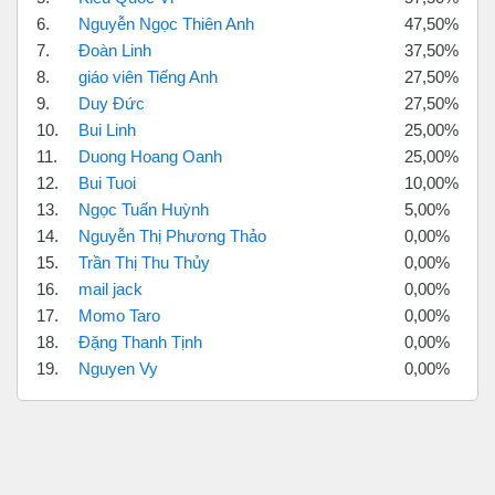
6.
Nguyễn Ngọc Thiên Anh
47,50%
7.
Đoàn Linh
37,50%
8.
giáo viên Tiếng Anh
27,50%
9.
Duy Đức
27,50%
10.
Bui Linh
25,00%
11.
Duong Hoang Oanh
25,00%
12.
Bui Tuoi
10,00%
13.
Ngọc Tuấn Huỳnh
5,00%
14.
Nguyễn Thị Phương Thảo
0,00%
15.
Trần Thị Thu Thủy
0,00%
16.
mail jack
0,00%
17.
Momo Taro
0,00%
18.
Đặng Thanh Tịnh
0,00%
19.
Nguyen Vy
0,00%