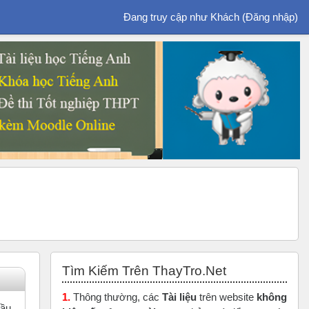
Đang truy cập như Khách (
Đăng nhập
)
Bỏ qua Tìm Kiếm Trên ThayTro.Net
Tìm Kiếm Trên ThayTro.Net
1.
Thông thường, các
Tài liệu
trên website
không
cầu