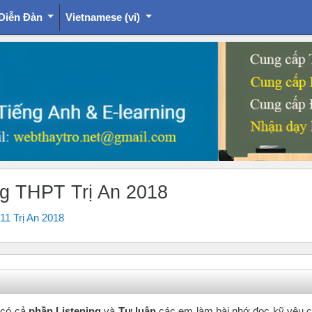
Diễn Đàn
Vietnamese ‎(vi)‎
ờng THPT Trị An 2018
11 Trị An 2018
có cả
phần Listening
và
Tự luận
các em làm bài nhớ đọc kỹ yêu 