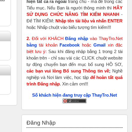
hiện tất cả ra ngoài
trang chủ - mà để trong các
Tiểu mục. Nếu Bạn là người thông minh thì
HÃY
SỬ DỤNG CHỨC NĂNG TÌM KIẾM NHANH
-
Để TÌM KIẾM:
Nhập tên tài liệu và nhấn ENTER
hoặc Nhấp chuột vào biểu tượng tìm kiếm!!!
2.
Đối với KHÁCH
Đăng nhập
vào ThayTro.Net
bằng
tài khoản
Faceboo
k
hoặc
Gmail
xin đặc
biệt lưu ý:
Sau khi đăng nhập bằng 1 trong 2 tài
khoản trên - chỉ sau vài các CLICK chuột website
tự động chuyển bạn đến mục bổ sung HỒ SƠ,
các bạn vui lòng Bổ sung Thông tin về
;
Nghề
nghiệp và Nơi làm việc, học tập
để hoàn tất
quá
trình Đăng nhập
. Xin cảm ơn!!!
Số khách hiện đang truy cập ThayTro.Net
Bỏ qua Đăng nhập
Đăng Nhập