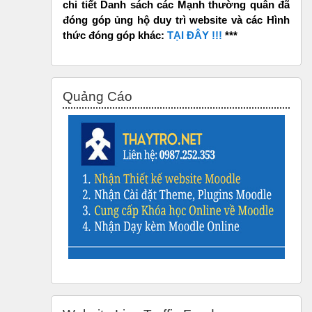
chi tiết Danh sách các Mạnh thường quân đã
đóng góp ủng hộ duy trì website và các Hình
thức đóng góp khác:
TẠI ĐÂY !!!
***
Bỏ qua Quảng Cáo
Quảng Cáo
Bỏ qua Website Live Traffic Feed