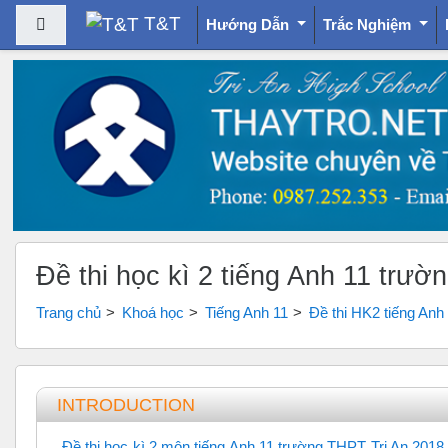
T&T
Bảng điều khiển cạnh
Hướng Dẫn
Trắc Nghiệm
Chuyển tới nội dung chính
Đề thi học kì 2 tiếng Anh 11 trư
Trang chủ
Khoá học
Tiếng Anh 11
Đề thi HK2 tiếng Anh 
Tổng quan các chủ đề
INTRODUCTION
Đề thi học kì 2 môn tiếng Anh 11 trường THPT Trị An 2018