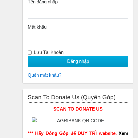
Tên đăng nhập
Mật khẩu
Lưu Tài Khoản
Quên mật khẩu?
Bỏ qua Scan to Donate Us (Quyên Góp)
Scan To Donate Us (Quyên Góp)
SCAN TO DONATE US
*** Hãy Đóng Góp để DUY TRÌ website.
Xem