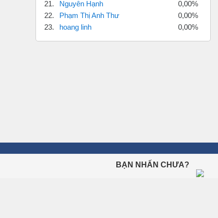
21.
Nguyên Hạnh
0,00%
22.
Phạm Thị Anh Thư
0,00%
23.
hoang linh
0,00%
BẠN NHẤN CHƯA?
ÔN THI TRỰC TUYẾN
Ngữ Pháp Tiếng Anh
Tiếng Anh Lớp 10
Tiếng Anh Lớp 11
Tiếng Anh Lớp 12