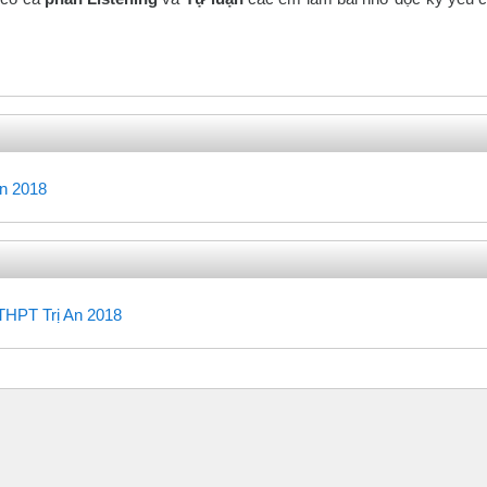
Trắc nghiệm
An 2018
URL
 THPT Trị An 2018