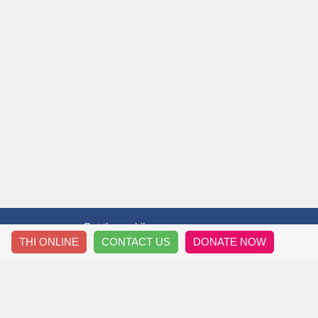
Get the mobile app
THI ONLINE
CONTACT US
DONATE NOW
T&T THẦY TRÒ
HƯỚ
Thông Tin Về Chúng Tôi
Đăng 
Nội Quy Diễn Đàn
Downl
Chính Sách Riêng Tư
Làm Đề
Thông Tin Liên Hệ
Sửa T