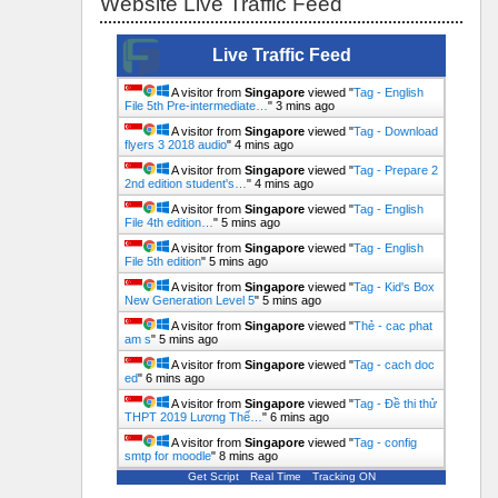
Website Live Traffic Feed
Live Traffic Feed
A visitor from
Singapore
viewed "
Tag - download
flyers 4
"
Just now
A visitor from
Singapore
viewed "
Tag - English
File 5th Pre-intermediate…
"
3 mins ago
A visitor from
Singapore
viewed "
Tag - Download
flyers 3 2018 audio
"
4 mins ago
A visitor from
Singapore
viewed "
Tag - Prepare 2
2nd edition student's…
"
4 mins ago
A visitor from
Singapore
viewed "
Tag - English
File 4th edition…
"
5 mins ago
A visitor from
Singapore
viewed "
Tag - English
File 5th edition
"
5 mins ago
A visitor from
Singapore
viewed "
Tag - Kid's Box
New Generation Level 5
"
5 mins ago
A visitor from
Singapore
viewed "
Thẻ - cac phat
am s
"
5 mins ago
A visitor from
Singapore
viewed "
Tag - cach doc
ed
"
6 mins ago
A visitor from
Singapore
viewed "
Tag - Đề thi thử
THPT 2019 Lương Thế…
"
6 mins ago
A visitor from
Singapore
viewed "
Tag - config
smtp for moodle
"
8 mins ago
Get Script
Real Time
Tracking ON