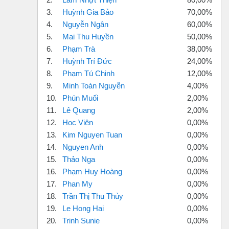
3.
Huỳnh Gia Bảo
70,00%
4.
Nguyễn Ngân
60,00%
5.
Mai Thu Huyền
50,00%
6.
Phạm Trà
38,00%
7.
Huỳnh Trí Đức
24,00%
8.
Phạm Tú Chinh
12,00%
9.
Minh Toàn Nguyễn
4,00%
10.
Phún Muối
2,00%
11.
Lê Quang
2,00%
12.
Học Viên
0,00%
13.
Kim Nguyen Tuan
0,00%
14.
Nguyen Anh
0,00%
15.
Thảo Nga
0,00%
16.
Phạm Huy Hoàng
0,00%
17.
Phan My
0,00%
18.
Trần Thị Thu Thủy
0,00%
19.
Le Hong Hai
0,00%
20.
Trinh Sunie
0,00%