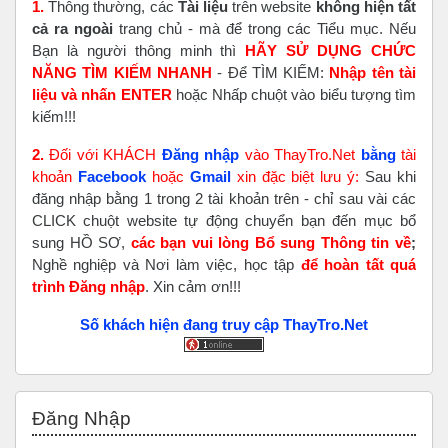
1.
Thông thường, các
Tài liệu
trên website
không hiện tất
cả ra ngoài
trang chủ - mà để trong các Tiểu mục. Nếu
Bạn là người thông minh thì
HÃY SỬ DỤNG CHỨC
NĂNG TÌM KIẾM NHANH
- Để TÌM KIẾM:
Nhập tên tài
liệu và nhấn ENTER
hoặc Nhấp chuột vào biểu tượng tìm
kiếm!!!
2.
Đối với KHÁCH
Đăng nhập
vào ThayTro.Net
bằng
tài
khoản
Faceboo
k
hoặc
Gmail
xin đặc biệt lưu ý:
Sau khi
đăng nhập bằng 1 trong 2 tài khoản trên - chỉ sau vài các
CLICK chuột website tự động chuyển bạn đến mục bổ
sung HỒ SƠ,
các bạn vui lòng Bổ sung Thông tin về
;
Nghề nghiệp và Nơi làm việc, học tập
để hoàn tất
quá
trình Đăng nhập
. Xin cảm ơn!!!
Số khách hiện đang truy cập ThayTro.Net
Bỏ qua Đăng nhập
Đăng Nhập