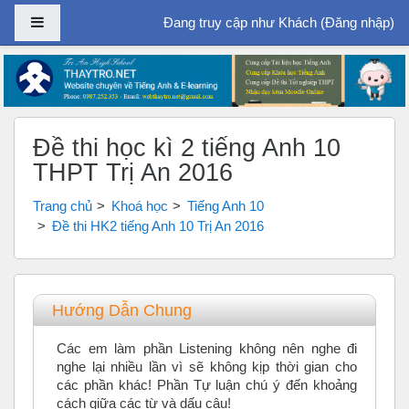
Bảng điều khiển cạnh
Đang truy cập như Khách (
Đăng nhập
)
Chuyển tới nội dung chính
Đề thi học kì 2 tiếng Anh 10
THPT Trị An 2016
Trang chủ
Khoá học
Tiếng Anh 10
Đề thi HK2 tiếng Anh 10 Trị An 2016
Tổng quan các chủ đề
Hướng Dẫn Chung
Các em làm phần Listening không nên nghe đi
nghe lại nhiều lần vì sẽ không kịp thời gian cho
các phần khác! Phần Tự luận chú ý đến khoảng
cách giữa các từ và dấu câu!