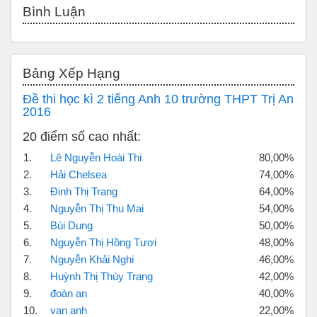
Bình Luận
Bỏ qua Bảng xếp hạng
Bảng Xếp Hạng
Đề thi học kì 2 tiếng Anh 10 trường THPT Trị An
2016
20 điểm số cao nhất:
1.
Lê Nguyễn Hoài Thi
80,00%
2.
Hải Chelsea
74,00%
3.
Đinh Thị Trang
64,00%
4.
Nguyễn Thị Thu Mai
54,00%
5.
Bùi Dung
50,00%
6.
Nguyễn Thị Hồng Tươi
48,00%
7.
Nguyễn Khải Nghi
46,00%
8.
Huỳnh Thị Thùy Trang
42,00%
9.
đoàn an
40,00%
10.
van anh
22,00%