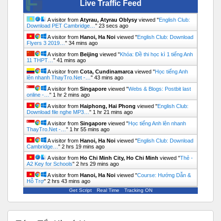
Live Traffic Feed
A visitor from
Atyrau, Atyrau Oblysy
viewed "
English Club:
Download PET Cambridge…
"
23 secs ago
A visitor from
Hanoi, Ha Noi
viewed "
English Club: Download
Flyers 3 2019…
"
34 mins ago
A visitor from
Beijing
viewed "
Khóa: Đề thi học kì 1 tiếng Anh
11 THPT…
"
41 mins ago
A visitor from
Cota, Cundinamarca
viewed "
Học tiếng Anh
lên nhanh ThayTro.Net -…
"
43 mins ago
A visitor from
Singapore
viewed "
Webs & Blogs: Postbit last
online -…
"
1 hr 2 mins ago
A visitor from
Haiphong, Hai Phong
viewed "
English Club:
Download file nghe MP3…
"
1 hr 21 mins ago
A visitor from
Singapore
viewed "
Học tiếng Anh lên nhanh
ThayTro.Net -…
"
1 hr 55 mins ago
A visitor from
Hanoi, Ha Noi
viewed "
English Club: Download
Cambridge…
"
2 hrs 19 mins ago
A visitor from
Ho Chi Minh City, Ho Chi Minh
viewed "
Thẻ -
А2 Key for Schools
"
2 hrs 29 mins ago
A visitor from
Hanoi, Ha Noi
viewed "
Course: Hướng Dẫn &
Hỗ Trợ
"
2 hrs 43 mins ago
Get Script
Real Time
Tracking ON
Bỏ qua Tóm tắt khoá học