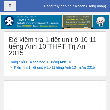
Bảng điều khiển cạnh
Đang truy cập như Khách (
Đăng nhập
)
Chuyển tới nội dung chính
Đề kiểm tra 1 tiết unit 9 10 11
tiếng Anh 10 THPT Trị An
2015
Trang chủ
Khoá học
Tiếng Anh 10
Kiểm tra 1 tiết unit 9 10 11 tiếng Anh 10 Trị An 2015
Tổng quan các chủ đề
Chung