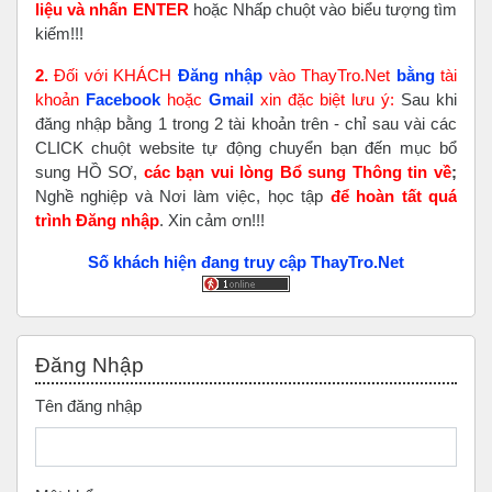
liệu và nhấn ENTER
hoặc Nhấp chuột vào biểu tượng tìm
kiếm!!!
2.
Đối với KHÁCH
Đăng nhập
vào ThayTro.Net
bằng
tài
khoản
Faceboo
k
hoặc
Gmail
xin đặc biệt lưu ý:
Sau khi
đăng nhập bằng 1 trong 2 tài khoản trên - chỉ sau vài các
CLICK chuột website tự động chuyển bạn đến mục bổ
sung HỒ SƠ,
các bạn vui lòng Bổ sung Thông tin về
;
Nghề nghiệp và Nơi làm việc, học tập
để hoàn tất
quá
trình Đăng nhập
. Xin cảm ơn!!!
Số khách hiện đang truy cập ThayTro.Net
Bỏ qua Đăng nhập
Đăng Nhập
Tên đăng nhập