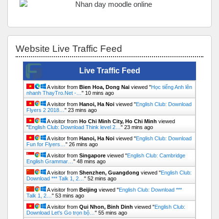
Bỏ qua Website Live Traffic Feed
Website Live Traffic Feed
Live Traffic Feed
A visitor from
Bien Hoa, Dong Nai
viewed "
Học tiếng Anh lên
nhanh ThayTro.Net -…
"
10 mins ago
A visitor from
Hanoi, Ha Noi
viewed "
English Club: Download
Flyers 2 2018…
"
23 mins ago
A visitor from
Ho Chi Minh City, Ho Chi Minh
viewed
"
English Club: Download Think level 2…
"
23 mins ago
A visitor from
Hanoi, Ha Noi
viewed "
English Club: Download
Fun for Flyers…
"
26 mins ago
A visitor from
Singapore
viewed "
English Club: Cambridge
English Grammar…
"
48 mins ago
A visitor from
Shenzhen, Guangdong
viewed "
English Club:
Download *** Talk 1, 2…
"
52 mins ago
A visitor from
Beijing
viewed "
English Club: Download ***
Talk 1, 2…
"
53 mins ago
A visitor from
Qui Nhon, Binh Dinh
viewed "
English Club:
Download Let's Go trọn bộ…
"
55 mins ago