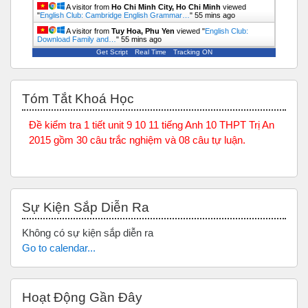
A visitor from
Ho Chi Minh City, Ho Chi Minh
viewed
"
English Club: Cambridge English Grammar…
"
55 mins ago
A visitor from
Tuy Hoa, Phu Yen
viewed "
English Club:
Download Family and…
"
55 mins ago
Get Script
Real Time
Tracking ON
Bỏ qua Tóm tắt khoá học
Tóm Tắt Khoá Học
Đề kiểm tra 1 tiết unit 9 10 11 tiếng Anh 10 THPT Trị An
2015 gồm 30 câu trắc nghiệm và 08 câu tự luận.
Bỏ qua Sự kiện sắp diễn ra
Sự Kiện Sắp Diễn Ra
Không có sự kiện sắp diễn ra
Go to calendar...
Bỏ qua Hoạt động gần đây
Hoạt Động Gần Đây