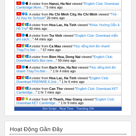
A visitor from
Hanoi, Ha Noi
viewed "
English Club: Download
Cambridge More…
"
5 mins ago
A visitor from
Ho Chi Minh City, Ho Chi Minh
viewed "
Thẻ -
А2 Key for Schools
"
26 mins ago
A visitor from
Hoa Lac, Ha Tinh
viewed "
Khóa: Hướng Dẫn &
Hỗ Trợ
"
40 mins ago
A visitor from
Tra Vinh
viewed "
English Club: Download miễn
phí sách…
"
44 mins ago
A visitor from
Ca Mau
viewed "
Học tiếng Anh lên nhanh
ThayTro.Net -…
"
57 mins ago
A visitor from
Bien Hoa, Dong Nai
viewed "
English Club:
Download Kid's Box new…
"
59 mins ago
A visitor from
Bach Kim, Ha Noi
viewed "
Học tiếng Anh lên
nhanh ThayTro.Net -…
"
1 hr 4 mins ago
A visitor from
Hoa Lac, Ha Tinh
viewed "
English Club:
Download PREPARE 6 2nd…
"
1 hr 6 mins ago
A visitor from
Can Tho
viewed "
English Club: Download KET
Cambridge…
"
1 hr 7 mins ago
A visitor from
Vi Thanh, Hau Giang
viewed "
English Club:
Download KET Cambridge…
"
1 hr 9 mins ago
Get Script
Real Time
Tracking ON
Bỏ qua Hoạt động gần đây
Hoạt Động Gần Đây