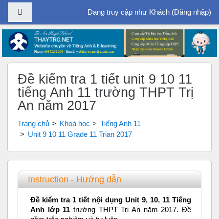
Bảng điều khiển cạnh
Đang truy cập như Khách (
Đăng nhập
)
Chuyển tới nội dung chính
Đề kiểm tra 1 tiết unit 9 10 11
tiếng Anh 11 trường THPT Trị
An năm 2017
Trang chủ
Khoá học
Tiếng Anh 11
Unit 9 10 11 Grade 11 Trian 2017
Tổng quan các chủ đề
Instruction - Hướng dẫn
Đề kiểm tra 1 tiết nội dụng Unit 9, 10, 11 Tiếng
Anh lớp 11
trường THPT Trị An năm 2017. Đề