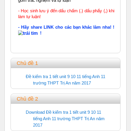
gồm trắc nghiệm và tự luận
- Học sinh lưu ý đến dấu chấm (.) dấu phẩy (,) khi
làm tự luận!
- Hãy share LINK cho các bạn khác làm nha! !
!
Chủ đề 1
Đề kiểm tra 1 tiết unit 9 10 11 tiếng Anh 11
trường THPT Trị An năm 2017
Trắc nghiệm
Chủ đề 2
Download Đề kiểm tra 1 tiết unit 9 10 11
tiếng Anh 11 trường THPT Trị An năm
2017
URL