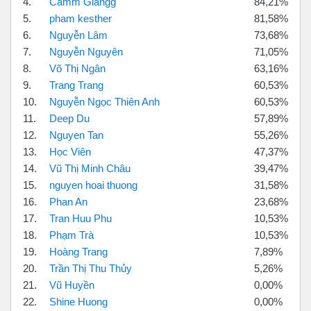
4.
Cẩmm Giangg
84,21%
5.
pham kesther
81,58%
6.
Nguyễn Lâm
73,68%
7.
Nguyễn Nguyên
71,05%
8.
Võ Thị Ngân
63,16%
9.
Trang Trang
60,53%
10.
Nguyễn Ngọc Thiên Anh
60,53%
11.
Deep Du
57,89%
12.
Nguyen Tan
55,26%
13.
Học Viên
47,37%
14.
Vũ Thị Minh Châu
39,47%
15.
nguyen hoai thuong
31,58%
16.
Phan An
23,68%
17.
Tran Huu Phu
10,53%
18.
Phạm Trà
10,53%
19.
Hoàng Trang
7,89%
20.
Trần Thị Thu Thủy
5,26%
21.
Vũ Huyền
0,00%
22.
Shine Huong
0,00%