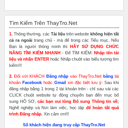
Bỏ qua Tìm Kiếm Trên ThayTro.Net
Tìm Kiếm Trên ThayTro.Net
1.
Thông thường, các
Tài liệu
trên website
không hiện tất
cả ra ngoài
trang chủ - mà để trong các Tiểu mục. Nếu
Bạn là người thông minh thì
HÃY SỬ DỤNG CHỨC
NĂNG TÌM KIẾM NHANH
- Để TÌM KIẾM:
Nhập tên tài
liệu và nhấn ENTER
hoặc Nhấp chuột vào biểu tượng tìm
kiếm!!!
2.
Đối với KHÁCH
Đăng nhập
vào ThayTro.Net
bằng
tài
khoản
Faceboo
k
hoặc
Gmail
xin đặc biệt lưu ý:
Sau khi
đăng nhập bằng 1 trong 2 tài khoản trên - chỉ sau vài các
CLICK chuột website tự động chuyển bạn đến mục bổ
sung HỒ SƠ,
các bạn vui lòng Bổ sung Thông tin về
;
Nghề nghiệp và Nơi làm việc, học tập
để hoàn tất
quá
trình Đăng nhập
. Xin cảm ơn!!!
Số khách hiện đang truy cập ThayTro.Net