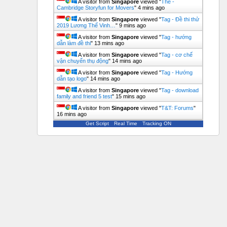
A visitor from
Singapore
viewed "
Thẻ -
Cambridge Storyfun for Movers
"
4 mins ago
A visitor from
Singapore
viewed "
Tag - Đề thi thử
2019 Lương Thế Vinh…
"
9 mins ago
A visitor from
Singapore
viewed "
Tag - hướng
dẫn làm đề thi
"
13 mins ago
A visitor from
Singapore
viewed "
Tag - cơ chế
vận chuyển thụ động
"
14 mins ago
A visitor from
Singapore
viewed "
Tag - Hướng
dẫn tạo logo
"
14 mins ago
A visitor from
Singapore
viewed "
Tag - download
family and friend 5 test
"
15 mins ago
A visitor from
Singapore
viewed "
T&T: Forums
"
16 mins ago
Get Script
Real Time
Tracking ON