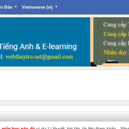
ễn Đàn
Vietnamese ‎(vi)‎
ột môn học nào đó
ví dụ: Lí thuyết, bài tập, tài liệu tham khảo... Nh