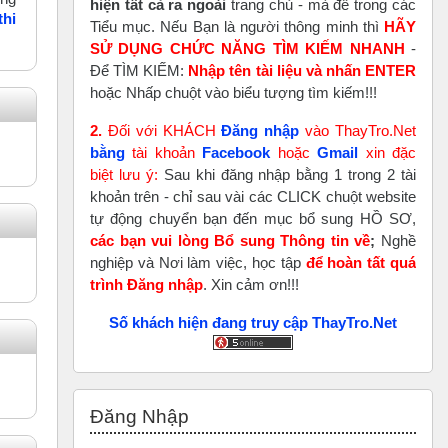
hiện tất cả ra ngoài
trang chủ - mà để trong các
thi
Tiểu mục. Nếu Bạn là người thông minh thì
HÃY
SỬ DỤNG CHỨC NĂNG TÌM KIẾM NHANH
-
Để TÌM KIẾM:
Nhập tên tài liệu và nhấn ENTER
hoặc Nhấp chuột vào biểu tượng tìm kiếm!!!
2.
Đối với KHÁCH
Đăng nhập
vào ThayTro.Net
bằng
tài khoản
Faceboo
k
hoặc
Gmail
xin đặc
biệt lưu ý:
Sau khi đăng nhập bằng 1 trong 2 tài
khoản trên - chỉ sau vài các CLICK chuột website
tự động chuyển bạn đến mục bổ sung HỒ SƠ,
các bạn vui lòng Bổ sung Thông tin về
;
Nghề
nghiệp và Nơi làm việc, học tập
để hoàn tất
quá
trình Đăng nhập
. Xin cảm ơn!!!
Số khách hiện đang truy cập ThayTro.Net
Bỏ qua Đăng nhập
Đăng Nhập