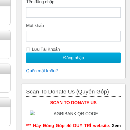
Tên đăng nhập
Mật khẩu
Lưu Tài Khoản
Quên mật khẩu?
Bỏ qua Scan to Donate Us (Quyên Góp)
Scan To Donate Us (Quyên Góp)
SCAN TO DONATE US
*** Hãy Đóng Góp để DUY TRÌ website.
Xem