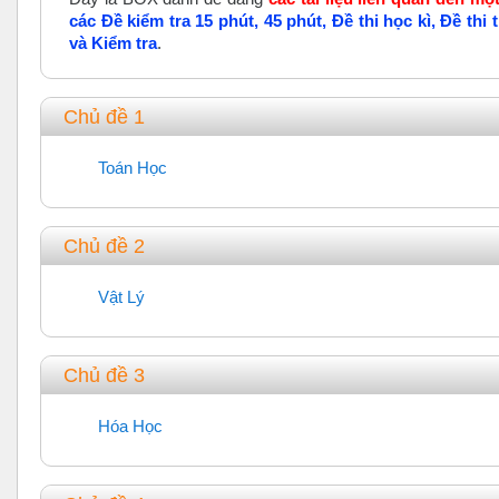
các Đề kiểm tra 15 phút, 45 phút, Đề thi học kì, Đề thi
và Kiểm tra
.
Chủ đề 1
Toán Học
Diễn đàn
Chủ đề 2
Vật Lý
Diễn đàn
Chủ đề 3
Hóa Học
Diễn đàn