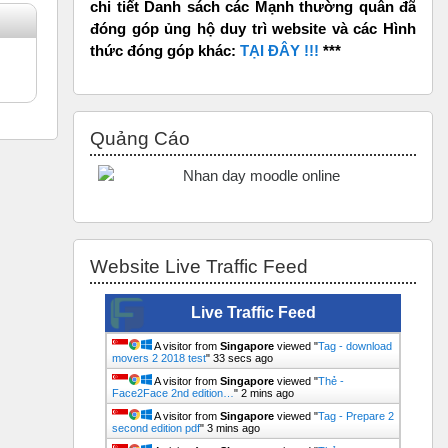
chi tiết Danh sách các Mạnh thường quân đã
đóng góp ủng hộ duy trì website và các Hình
thức đóng góp khác:
TẠI ĐÂY !!!
***
Bỏ qua Quảng Cáo
Quảng Cáo
Bỏ qua Website Live Traffic Feed
Website Live Traffic Feed
Live Traffic Feed
A visitor from
Singapore
viewed "
Tag - download
movers 2 2018 test
"
34 secs ago
A visitor from
Singapore
viewed "
Thẻ -
Face2Face 2nd edition…
"
2 mins ago
A visitor from
Singapore
viewed "
Tag - Prepare 2
second edition pdf
"
3 mins ago