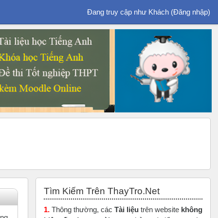
Đang truy cập như Khách (
Đăng nhập
)
Bỏ qua Tìm Kiếm Trên ThayTro.Net
Tìm Kiếm Trên ThayTro.Net
1.
Thông thường, các
Tài liệu
trên website
không
ưng