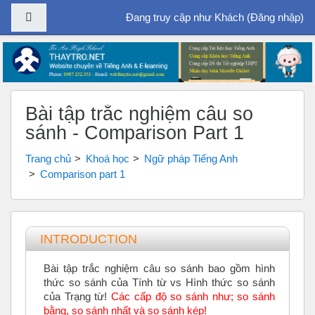
Bảng điều khiển cạnh
Đang truy cập như Khách (
Đăng nhập
)
Chuyển tới nội dung chính
Bài tập trắc nghiệm câu so
sánh - Comparison Part 1
Trang chủ
Khoá học
Ngữ pháp Tiếng Anh
Comparison part 1
Tổng quan các chủ đề
INTRODUCTION
Bài tập trắc nghiệm câu so sánh bao gồm hình
thức so sánh của Tính từ vs Hình thức so sánh
của Trạng từ!
Các cấp độ so sánh như; so sánh
bằng, so sánh nhất và so sánh kép!