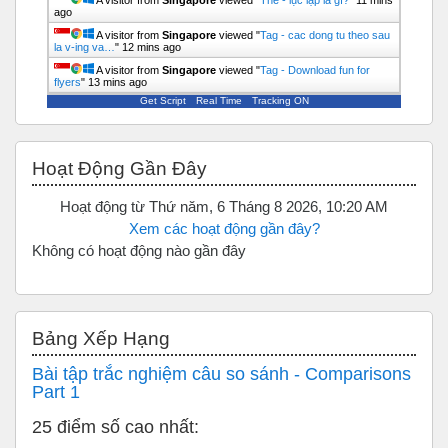
A visitor from
Singapore
viewed "
Thẻ - lục lạp là gì?
"
11 mins
ago
A visitor from
Singapore
viewed "
Tag - cac dong tu theo sau
la v-ing va…
"
12 mins ago
A visitor from
Singapore
viewed "
Tag - Download fun for
flyers
"
13 mins ago
Get Script
Real Time
Tracking ON
Bỏ qua Hoạt động gần đây
Hoạt Động Gần Đây
Hoạt động từ Thứ năm, 6 Tháng 8 2026, 10:20 AM
Xem các hoạt động gần đây?
Không có hoạt động nào gần đây
Bỏ qua Bảng xếp hạng
Bảng Xếp Hạng
Bài tập trắc nghiệm câu so sánh - Comparisons
Part 1
25 điểm số cao nhất: