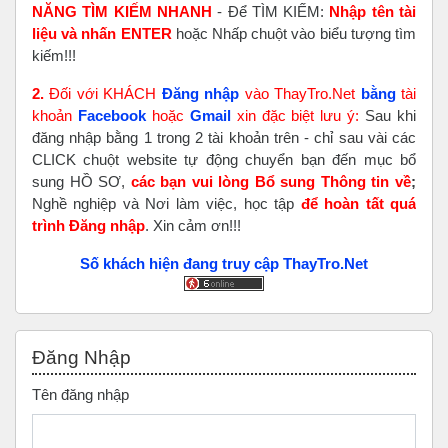
NĂNG TÌM KIẾM NHANH
- Để TÌM KIẾM:
Nhập tên tài
liệu và nhấn ENTER
hoặc Nhấp chuột vào biểu tượng tìm
kiếm!!!
2.
Đối với KHÁCH
Đăng nhập
vào ThayTro.Net
bằng
tài
khoản
Faceboo
k
hoặc
Gmail
xin đặc biệt lưu ý:
Sau khi
đăng nhập bằng 1 trong 2 tài khoản trên - chỉ sau vài các
CLICK chuột website tự động chuyển bạn đến mục bổ
sung HỒ SƠ,
các bạn vui lòng Bổ sung Thông tin về
;
Nghề nghiệp và Nơi làm việc, học tập
để hoàn tất
quá
trình Đăng nhập
. Xin cảm ơn!!!
Số khách hiện đang truy cập ThayTro.Net
Bỏ qua Đăng nhập
Đăng Nhập
Tên đăng nhập