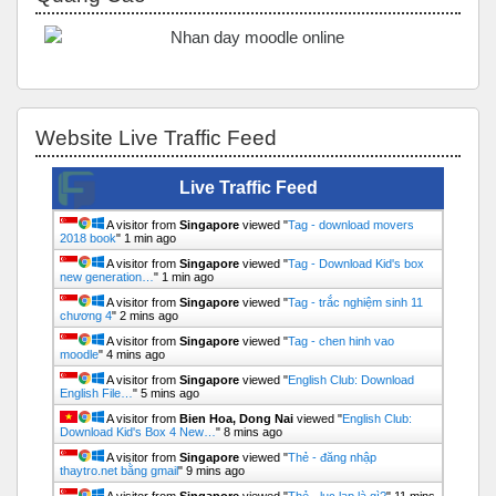
Bỏ qua Website Live Traffic Feed
Website Live Traffic Feed
Live Traffic Feed
A visitor from
Singapore
viewed "
Tag - download movers
2018 book
"
1 min ago
A visitor from
Singapore
viewed "
Tag - Download Kid's box
new generation…
"
1 min ago
A visitor from
Singapore
viewed "
Tag - trắc nghiệm sinh 11
chương 4
"
2 mins ago
A visitor from
Singapore
viewed "
Tag - chen hinh vao
moodle
"
4 mins ago
A visitor from
Singapore
viewed "
English Club: Download
English File…
"
5 mins ago
A visitor from
Bien Hoa, Dong Nai
viewed "
English Club:
Download Kid's Box 4 New…
"
8 mins ago
A visitor from
Singapore
viewed "
Thẻ - đăng nhập
thaytro.net bằng gmail
"
9 mins ago