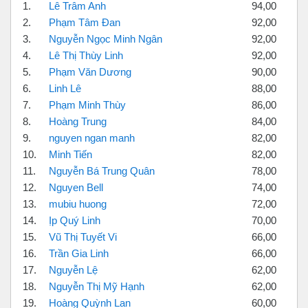
1.
Lê Trâm Anh
94,00
2.
Phạm Tâm Đan
92,00
3.
Nguyễn Ngọc Minh Ngân
92,00
4.
Lê Thị Thùy Linh
92,00
5.
Phạm Văn Dương
90,00
6.
Linh Lê
88,00
7.
Phạm Minh Thùy
86,00
8.
Hoàng Trung
84,00
9.
nguyen ngan manh
82,00
10.
Minh Tiến
82,00
11.
Nguyễn Bá Trung Quân
78,00
12.
Nguyen Bell
74,00
13.
mubiu huong
72,00
14.
Ịp Quý Linh
70,00
15.
Vũ Thị Tuyết Vi
66,00
16.
Trần Gia Linh
66,00
17.
Nguyễn Lệ
62,00
18.
Nguyễn Thị Mỹ Hạnh
62,00
19.
Hoàng Quỳnh Lan
60,00