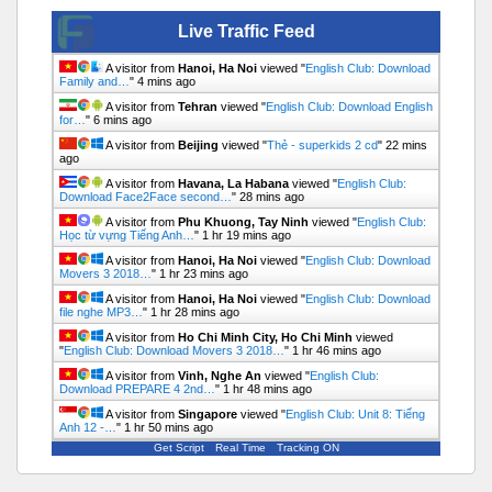
Live Traffic Feed
A visitor from
Hanoi, Ha Noi
viewed "
English Club: Download
Family and…
"
4 mins ago
A visitor from
Tehran
viewed "
English Club: Download English
for…
"
6 mins ago
A visitor from
Beijing
viewed "
Thẻ - superkids 2 cd
"
22 mins
ago
A visitor from
Havana, La Habana
viewed "
English Club:
Download Face2Face second…
"
29 mins ago
A visitor from
Phu Khuong, Tay Ninh
viewed "
English Club:
Học từ vựng Tiếng Anh…
"
1 hr 19 mins ago
A visitor from
Hanoi, Ha Noi
viewed "
English Club: Download
Movers 3 2018…
"
1 hr 23 mins ago
A visitor from
Hanoi, Ha Noi
viewed "
English Club: Download
file nghe MP3…
"
1 hr 28 mins ago
A visitor from
Ho Chi Minh City, Ho Chi Minh
viewed
"
English Club: Download Movers 3 2018…
"
1 hr 46 mins ago
A visitor from
Vinh, Nghe An
viewed "
English Club:
Download PREPARE 4 2nd…
"
1 hr 48 mins ago
A visitor from
Singapore
viewed "
English Club: Unit 8: Tiếng
Anh 12 -…
"
1 hr 50 mins ago
Get Script
Real Time
Tracking ON