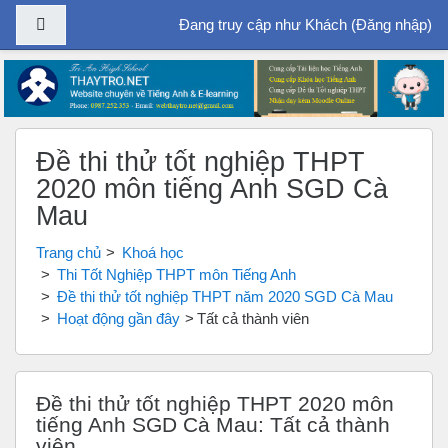
Bảng điều khiển cạnh
Đang truy cập như Khách (
Đăng nhập
)
Chuyển tới nội dung chính
Đề thi thử tốt nghiệp THPT
2020 môn tiếng Anh SGD Cà
Mau
Trang chủ
Khoá học
Thi Tốt Nghiệp THPT môn Tiếng Anh
Đề thi thử tốt nghiệp THPT năm 2020 SGD Cà Mau
Hoạt động gần đây
Tất cả thành viên
Đề thi thử tốt nghiệp THPT 2020 môn
tiếng Anh SGD Cà Mau: Tất cả thành
viên