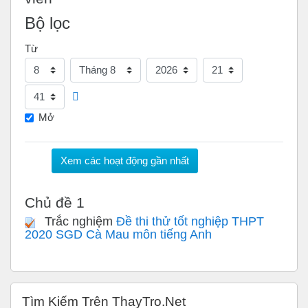
Bộ lọc
Từ
Ngày
Tháng
Năm
Giờ
Phút
Mở
Chủ đề 1
Trắc nghiệm
Đề thi thử tốt nghiệp THPT
2020 SGD Cà Mau môn tiếng Anh
Bỏ qua Tìm Kiếm Trên ThayTro.Net
Tìm Kiếm Trên ThayTro.Net