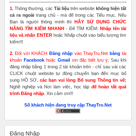
1.
Thông thường, các
Tài liệu
trên website
không hiện tất
cả ra ngoài
trang chủ - mà để trong các Tiểu mục. Nếu
Bạn là người thông minh thì
HÃY SỬ DỤNG CHỨC
NĂNG TÌM KIẾM NHANH
- Để TÌM KIẾM:
Nhập tên tài
liệu và nhấn ENTER
hoặc Nhấp chuột vào biểu tượng tìm
kiếm!!!
2.
Đối với KHÁCH
Đăng nhập
vào ThayTro.Net
bằng
tài
khoản
Faceboo
k
hoặc
Gmail
xin đặc biệt lưu ý:
Sau khi
đăng nhập bằng 1 trong 2 tài khoản trên - chỉ sau vài các
CLICK chuột website tự động chuyển bạn đến mục bổ
sung HỒ SƠ,
các bạn vui lòng Bổ sung Thông tin về
;
Nghề nghiệp và Nơi làm việc, học tập
để hoàn tất
quá
trình Đăng nhập
. Xin cảm ơn!!!
Số khách hiện đang truy cập ThayTro.Net
Bỏ qua Đăng nhập
Đăng Nhập