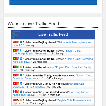
Bỏ qua Website Live Traffic Feed
Website Live Traffic Feed
Live Traffic Feed
A visitor from
Beijing
viewed "
Thẻ - cau hoi trac nghiem tren
moodle
"
6 mins ago
A visitor from
Hanoi, Ha Noi
viewed "
English Club:
Cambridge English Grammar…
"
19 mins ago
A visitor from
Hanoi, Ha Noi
viewed "
English Club: Download
Kid's Box new…
"
29 mins ago
A visitor from
Kabul
viewed "
English Club: Download Family
and…
"
32 mins ago
A visitor from
Nha Trang, Khanh Hoa
viewed "
English Club:
Download Superminds 1, 2,…
"
40 mins ago
A visitor from
Co Giang, Ha Noi
viewed "
English Club:
Download PET Cambridge…
"
50 mins ago
A visitor from
Viru, La Libertad
viewed "
Học tiếng Anh lên
nhanh ThayTro.Net -…
"
1 hr 14 mins ago
A visitor from
Beijing
viewed "
English Club: Download sách
Flyers…
"
1 hr 23 mins ago