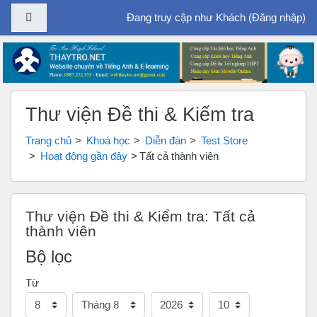
Bảng điều khiển cạnh
Đang truy cập như Khách (
Đăng nhập
)
Chuyển tới nội dung chính
Thư viện Đề thi & Kiểm tra
Trang chủ
Khoá học
Diễn đàn
Test Store
Hoạt động gần đây
Tất cả thành viên
Thư viện Đề thi & Kiểm tra: Tất cả
thành viên
Bộ lọc
Từ
Ngày
Tháng
Năm
Giờ