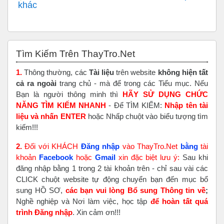
khác
Bỏ qua Tìm Kiếm Trên ThayTro.Net
Tìm Kiếm Trên ThayTro.Net
1.
Thông thường, các
Tài liệu
trên website
không hiện tất
cả ra ngoài
trang chủ - mà để trong các Tiểu mục. Nếu
Bạn là người thông minh thì
HÃY SỬ DỤNG CHỨC
NĂNG TÌM KIẾM NHANH
- Để TÌM KIẾM:
Nhập tên tài
liệu và nhấn ENTER
hoặc Nhấp chuột vào biểu tượng tìm
kiếm!!!
2.
Đối với KHÁCH
Đăng nhập
vào ThayTro.Net
bằng
tài
khoản
Faceboo
k
hoặc
Gmail
xin đặc biệt lưu ý:
Sau khi
đăng nhập bằng 1 trong 2 tài khoản trên - chỉ sau vài các
CLICK chuột website tự động chuyển bạn đến mục bổ
sung HỒ SƠ,
các bạn vui lòng Bổ sung Thông tin về
;
Nghề nghiệp và Nơi làm việc, học tập
để hoàn tất
quá
trình Đăng nhập
. Xin cảm ơn!!!