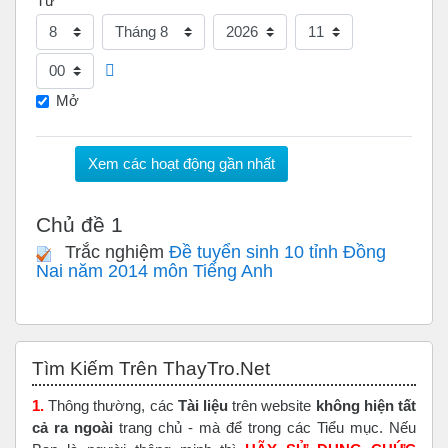
Từ
Ngày
Tháng
Năm
Giờ
Phút
Mở
Chủ đề 1
Trắc nghiệm
Đề tuyển sinh 10 tỉnh Đồng
Nai năm 2014 môn Tiếng Anh
Bỏ qua Tìm Kiếm Trên ThayTro.Net
Tìm Kiếm Trên ThayTro.Net
1.
Thông thường, các
Tài liệu
trên website
không hiện tất
cả ra ngoài
trang chủ - mà để trong các Tiểu mục. Nếu