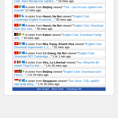
Club: Sách Bài tập trắc nghiệm…
"
10 mins ago
A visitor from
Beijing
viewed "
Thẻ - cau hoi trac nghiem tren
moodle
"
17 mins ago
A visitor from
Hanoi, Ha Noi
viewed "
English Club:
Cambridge English Grammar…
"
30 mins ago
A visitor from
Hanoi, Ha Noi
viewed "
English Club: Download
Kid's Box new…
"
40 mins ago
A visitor from
Kabul
viewed "
English Club: Download Family
and…
"
43 mins ago
A visitor from
Nha Trang, Khanh Hoa
viewed "
English Club:
Download Superminds 1, 2,…
"
51 mins ago
A visitor from
Co Giang, Ha Noi
viewed "
English Club:
Download PET Cambridge…
"
1 hr 1 min ago
A visitor from
Viru, La Libertad
viewed "
Học tiếng Anh lên
nhanh ThayTro.Net -…
"
1 hr 25 mins ago
A visitor from
Beijing
viewed "
English Club: Download sách
Flyers…
"
1 hr 34 mins ago
A visitor from
Singapore
viewed "
Test Store: Trắc nghiệm
ngữ pháp tiếng…
"
1 hr 35 mins ago
Get Script
Real Time
Tracking ON