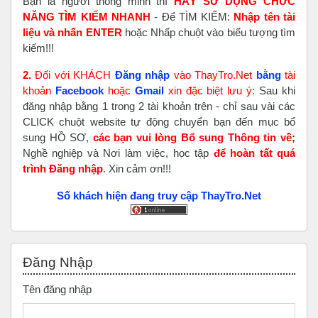
Bạn là người thông minh thì
HÃY SỬ DỤNG CHỨC
NĂNG TÌM KIẾM NHANH
- Để TÌM KIẾM:
Nhập tên tài
liệu và nhấn ENTER
hoặc Nhấp chuột vào biểu tượng tìm
kiếm!!!
2.
Đối với KHÁCH
Đăng nhập
vào ThayTro.Net
bằng
tài
khoản
Faceboo
k
hoặc
Gmail
xin đặc biệt lưu ý:
Sau khi
đăng nhập bằng 1 trong 2 tài khoản trên - chỉ sau vài các
CLICK chuột website tự động chuyển bạn đến mục bổ
sung HỒ SƠ,
các bạn vui lòng Bổ sung Thông tin về
;
Nghề nghiệp và Nơi làm việc, học tập
để hoàn tất
quá
trình Đăng nhập
. Xin cảm ơn!!!
Số khách hiện đang truy cập ThayTro.Net
Bỏ qua Đăng nhập
Đăng Nhập
Tên đăng nhập