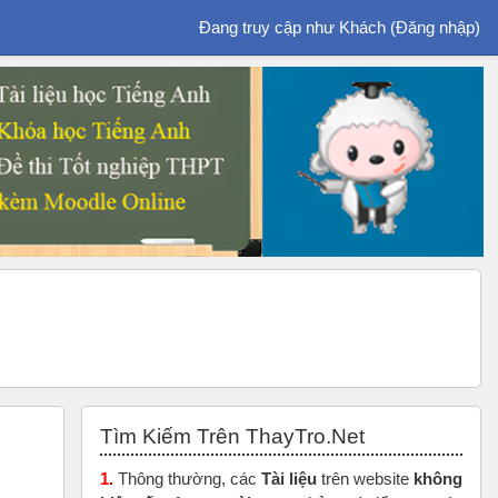
Đang truy cập như Khách (
Đăng nhập
)
Bỏ qua Tìm Kiếm Trên ThayTro.Net
Tìm Kiếm Trên ThayTro.Net
1.
Thông thường, các
Tài liệu
trên website
không