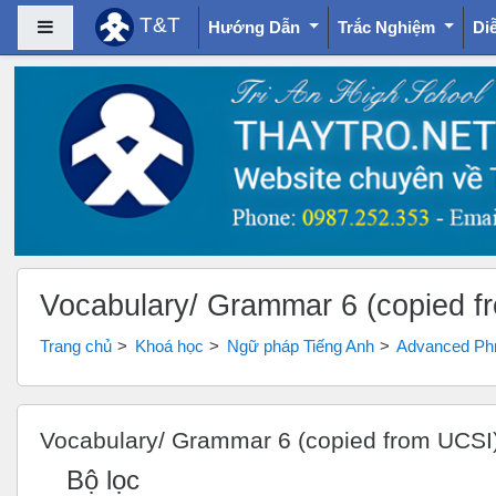
T&T
Bảng điều khiển cạnh
Hướng Dẫn
Trắc Nghiệm
Di
Chuyển tới nội dung chính
Vocabulary/ Grammar 6 (copied f
Trang chủ
Khoá học
Ngữ pháp Tiếng Anh
Advanced Phr
Vocabulary/ Grammar 6 (copied from UCSI)
Bộ lọc