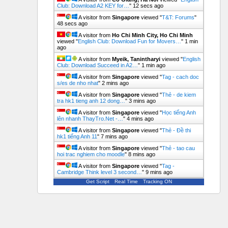
Club: Download A2 KEY for…
"
13 secs ago
A visitor from
Singapore
viewed "
T&T: Forums
"
49 secs ago
A visitor from
Ho Chi Minh City, Ho Chi Minh
viewed "
English Club: Download Fun for Movers…
"
1 min
ago
A visitor from
Myeik, Tanintharyi
viewed "
English
Club: Download Succeed in A2…
"
1 min ago
A visitor from
Singapore
viewed "
Tag - cach doc
s/es de nho nhat
"
2 mins ago
A visitor from
Singapore
viewed "
Thẻ - de kiem
tra hk1 tieng anh 12 dong…
"
4 mins ago
A visitor from
Singapore
viewed "
Học tiếng Anh
lên nhanh ThayTro.Net -…
"
4 mins ago
A visitor from
Singapore
viewed "
Thẻ - Đề thi
hk1 tiếng Anh 11
"
7 mins ago
A visitor from
Singapore
viewed "
Thẻ - tao cau
hoi trac nghiem cho moodle
"
8 mins ago
A visitor from
Singapore
viewed "
Tag -
Cambridge Think level 3 second…
"
9 mins ago
Get Script
Real Time
Tracking ON