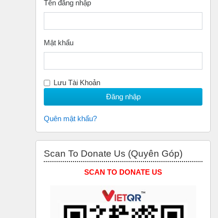
Tên đăng nhập
Mật khẩu
Lưu Tài Khoản
Quên mật khẩu?
Bỏ qua Scan to Donate Us (Quyên Góp)
Scan To Donate Us (Quyên Góp)
SCAN TO DONATE US