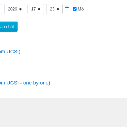
Năm
Giờ
Phút
Mở
rom UCSI)
om UCSI - one by one)