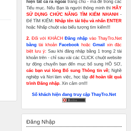
hiện tất cả ra ngoài
trang chủ - mà để trong các
Tiểu mục. Nếu Bạn là người thông minh thì
HÃY
SỬ DỤNG CHỨC NĂNG TÌM KIẾM NHANH
-
Để TÌM KIẾM:
Nhập tên tài liệu và nhấn ENTER
hoặc Nhấp chuột vào biểu tượng tìm kiếm!!!
2.
Đối với KHÁCH
Đăng nhập
vào ThayTro.Net
bằng
tài khoản
Faceboo
k
hoặc
Gmail
xin đặc
biệt lưu ý:
Sau khi đăng nhập bằng 1 trong 2 tài
khoản trên - chỉ sau vài các CLICK chuột website
tự động chuyển bạn đến mục bổ sung HỒ SƠ,
các bạn vui lòng Bổ sung Thông tin về
;
Nghề
nghiệp và Nơi làm việc, học tập
để hoàn tất
quá
trình Đăng nhập
. Xin cảm ơn!!!
Số khách hiện đang truy cập ThayTro.Net
Bỏ qua Đăng nhập
Đăng Nhập