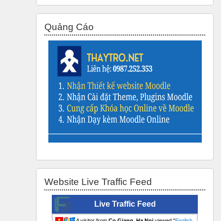
Bỏ qua Quảng Cáo
Quảng Cáo
Bỏ qua Website Live Traffic Feed
Website Live Traffic Feed
Live Traffic Feed
A visitor from
Co Giang, Ha Noi
viewed "
English