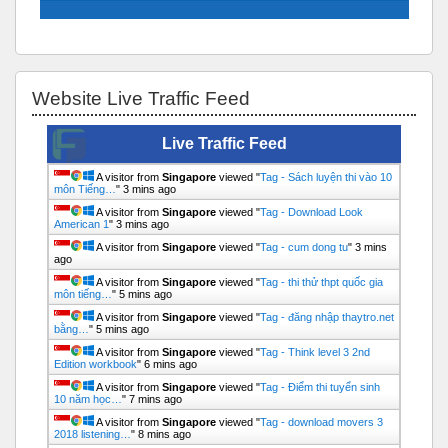
Bỏ qua Website Live Traffic Feed
Website Live Traffic Feed
Live Traffic Feed
A visitor from
Singapore
viewed "
Tag - Sách luyện thi vào 10
môn Tiếng…
"
3 mins ago
A visitor from
Singapore
viewed "
Tag - Download Look
American 1
"
3 mins ago
A visitor from
Singapore
viewed "
Tag - cum dong tu
"
3 mins
ago
A visitor from
Singapore
viewed "
Tag - thi thử thpt quốc gia
môn tiếng…
"
5 mins ago
A visitor from
Singapore
viewed "
Tag - đăng nhập thaytro.net
bằng…
"
5 mins ago
A visitor from
Singapore
viewed "
Tag - Think level 3 2nd
Edition workbook
"
6 mins ago
A visitor from
Singapore
viewed "
Tag - Điểm thi tuyển sinh
10 năm học…
"
7 mins ago
A visitor from
Singapore
viewed "
Tag - download movers 3
2018 listening…
"
8 mins ago