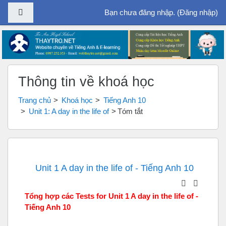
Bảng điều khiển cạnh
Bạn chưa đăng nhập. (
Đăng nhập
)
Chuyển tới nội dung chính
Thông tin về khoá học
Trang chủ
Khoá học
Tiếng Anh 10
Unit 1: A day in the life of
Tóm tắt
Unit 1 A day in the life of - Tiếng Anh 10
Tổng hợp các Tests for Unit 1 A day in the life of -
Tiếng Anh 10