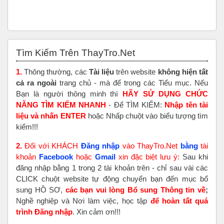
Bỏ qua Tìm Kiếm Trên ThayTro.Net
Tìm Kiếm Trên ThayTro.Net
1.
Thông thường, các
Tài liệu
trên website
không hiện tất
cả ra ngoài
trang chủ - mà để trong các Tiểu mục. Nếu
Bạn là người thông minh thì
HÃY SỬ DỤNG CHỨC
NĂNG TÌM KIẾM NHANH
- Để TÌM KIẾM:
Nhập tên tài
liệu và nhấn ENTER
hoặc Nhấp chuột vào biểu tượng tìm
kiếm!!!
2.
Đối với KHÁCH
Đăng nhập
vào ThayTro.Net
bằng
tài
khoản
Faceboo
k
hoặc
Gmail
xin đặc biệt lưu ý:
Sau khi
đăng nhập bằng 1 trong 2 tài khoản trên - chỉ sau vài các
CLICK chuột website tự động chuyển bạn đến mục bổ
sung HỒ SƠ,
các bạn vui lòng Bổ sung Thông tin về
;
Nghề nghiệp và Nơi làm việc, học tập
để hoàn tất
quá
trình Đăng nhập
. Xin cảm ơn!!!