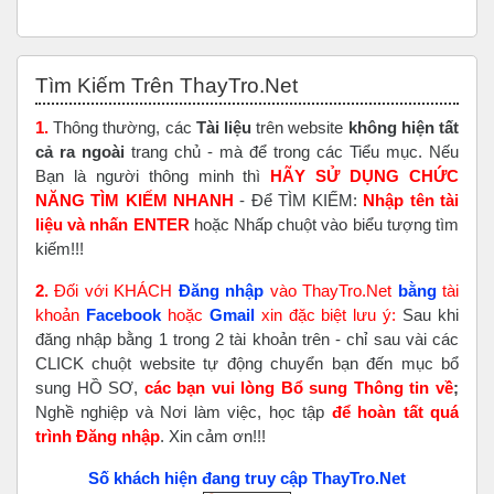
Bỏ qua Tìm Kiếm Trên ThayTro.Net
Tìm Kiếm Trên ThayTro.Net
1.
Thông thường, các
Tài liệu
trên website
không hiện tất
cả ra ngoài
trang chủ - mà để trong các Tiểu mục. Nếu
Bạn là người thông minh thì
HÃY SỬ DỤNG CHỨC
NĂNG TÌM KIẾM NHANH
- Để TÌM KIẾM:
Nhập tên tài
liệu và nhấn ENTER
hoặc Nhấp chuột vào biểu tượng tìm
kiếm!!!
2.
Đối với KHÁCH
Đăng nhập
vào ThayTro.Net
bằng
tài
khoản
Faceboo
k
hoặc
Gmail
xin đặc biệt lưu ý:
Sau khi
đăng nhập bằng 1 trong 2 tài khoản trên - chỉ sau vài các
CLICK chuột website tự động chuyển bạn đến mục bổ
sung HỒ SƠ,
các bạn vui lòng Bổ sung Thông tin về
;
Nghề nghiệp và Nơi làm việc, học tập
để hoàn tất
quá
trình Đăng nhập
. Xin cảm ơn!!!
Số khách hiện đang truy cập ThayTro.Net