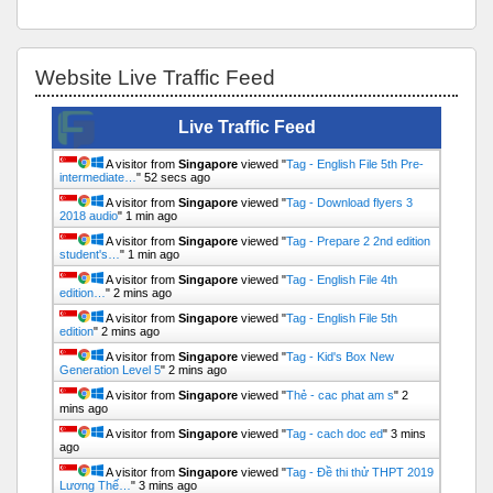
Bỏ qua Website Live Traffic Feed
Website Live Traffic Feed
Live Traffic Feed
A visitor from
Singapore
viewed "
Tag - English File 5th Pre-
intermediate…
"
52 secs ago
A visitor from
Singapore
viewed "
Tag - Download flyers 3
2018 audio
"
1 min ago
A visitor from
Singapore
viewed "
Tag - Prepare 2 2nd edition
student's…
"
1 min ago
A visitor from
Singapore
viewed "
Tag - English File 4th
edition…
"
2 mins ago
A visitor from
Singapore
viewed "
Tag - English File 5th
edition
"
2 mins ago
A visitor from
Singapore
viewed "
Tag - Kid's Box New
Generation Level 5
"
2 mins ago
A visitor from
Singapore
viewed "
Thẻ - cac phat am s
"
2
mins ago
A visitor from
Singapore
viewed "
Tag - cach doc ed
"
3 mins
ago
A visitor from
Singapore
viewed "
Tag - Đề thi thử THPT 2019
Lương Thế…
"
3 mins ago