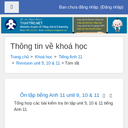
Bảng điều khiển cạnh
Bạn chưa đăng nhập. (
Đăng nhập
)
Chuyển tới nội dung chính
Thông tin về khoá học
Trang chủ
Khoá học
Tiếng Anh 11
Revision unit 9, 10 & 11
Tóm tắt
Ôn tập tiếng Anh 11 unit 9, 10 & 11
Tổng hợp các bài kiểm tra ôn tập unit 9, 10 & 11 tiếng
Anh 11