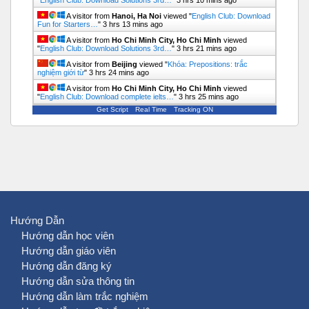
"
English Club: Download Solutions 3rd…
"
3 hrs 10 mins ago
A visitor from
Hanoi, Ha Noi
viewed "
English Club: Download
Fun for Starters…
"
3 hrs 13 mins ago
A visitor from
Ho Chi Minh City, Ho Chi Minh
viewed
"
English Club: Download Solutions 3rd…
"
3 hrs 21 mins ago
A visitor from
Beijing
viewed "
Khóa: Prepositions: trắc
nghiệm giới từ
"
3 hrs 24 mins ago
A visitor from
Ho Chi Minh City, Ho Chi Minh
viewed
"
English Club: Download complete ielts…
"
3 hrs 25 mins ago
Get Script
Real Time
Tracking ON
Hướng Dẫn
Hướng dẫn học viên
Hướng dẫn giáo viên
Hướng dẫn đăng ký
Hướng dẫn sửa thông tin
Hướng dẫn làm trắc nghiệm