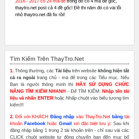
2016 - 2017 có 24 mã đề
trong đó có 4 mã đề gốc,
thaytro.net post cả 4 đề gốc! Đề thi năm đó có vài lỗi
nhỏ thaytro.net đã fix rồi!
Bỏ qua Tìm Kiếm Trên ThayTro.Net
Tìm Kiếm Trên ThayTro.Net
1.
Thông thường, các
Tài liệu
trên website
không hiện tất
cả ra ngoài
trang chủ - mà để trong các Tiểu mục. Nếu
Bạn là người thông minh thì
HÃY SỬ DỤNG CHỨC
NĂNG TÌM KIẾM NHANH
- Để TÌM KIẾM:
Nhập tên tài
liệu và nhấn ENTER
hoặc Nhấp chuột vào biểu tượng tìm
kiếm!!!
2.
Đối với KHÁCH
Đăng nhập
vào ThayTro.Net
bằng
tài
khoản
Faceboo
k
hoặc
Gmail
xin đặc biệt lưu ý:
Sau khi
đăng nhập bằng 1 trong 2 tài khoản trên - chỉ sau vài các
CLICK chuột website tự động chuyển bạn đến mục bổ