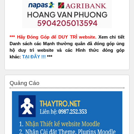
*** Hãy Đóng Góp để DUY TRÌ website.
Xem chi tiết
Danh sách các Mạnh thường quân đã đóng góp ủng
hộ duy trì website và các Hình thức đóng góp
khác:
TẠI ĐÂY !!!
***
Bỏ qua Quảng Cáo
Quảng Cáo