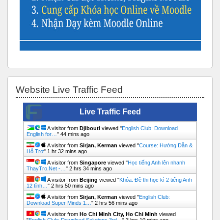
Bỏ qua Website Live Traffic Feed
Website Live Traffic Feed
Live Traffic Feed
A visitor from
Djibouti
viewed "
English Club: Download
English for…
"
44 mins ago
A visitor from
Sirjan, Kerman
viewed "
Course: Hướng Dẫn &
Hỗ Trợ
"
1 hr 32 mins ago
A visitor from
Singapore
viewed "
Học tiếng Anh lên nhanh
ThayTro.Net -…
"
2 hrs 34 mins ago
A visitor from
Beijing
viewed "
Khóa: Đề thi học kì 2 tiếng Anh
12 tỉnh…
"
2 hrs 50 mins ago
A visitor from
Sirjan, Kerman
viewed "
English Club:
Download Super Minds 1…
"
2 hrs 56 mins ago
A visitor from
Ho Chi Minh City, Ho Chi Minh
viewed