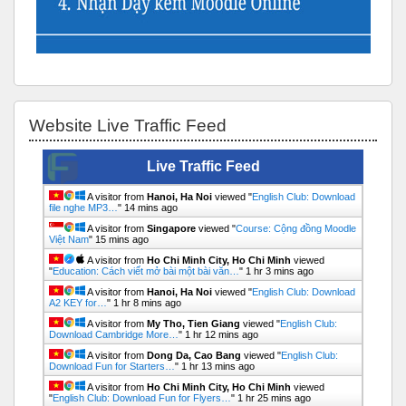
Bỏ qua Website Live Traffic Feed
Website Live Traffic Feed
Live Traffic Feed
A visitor from
Hanoi, Ha Noi
viewed "
English Club: Download
file nghe MP3…
"
14 mins ago
A visitor from
Singapore
viewed "
Course: Cộng đồng Moodle
Việt Nam
"
15 mins ago
A visitor from
Ho Chi Minh City, Ho Chi Minh
viewed
"
Education: Cách viết mở bài một bài văn…
"
1 hr 3 mins ago
A visitor from
Hanoi, Ha Noi
viewed "
English Club: Download
A2 KEY for…
"
1 hr 8 mins ago
A visitor from
My Tho, Tien Giang
viewed "
English Club:
Download Cambridge More…
"
1 hr 12 mins ago
A visitor from
Dong Da, Cao Bang
viewed "
English Club:
Download Fun for Starters…
"
1 hr 13 mins ago
A visitor from
Ho Chi Minh City, Ho Chi Minh
viewed
"
English Club: Download Fun for Flyers…
"
1 hr 25 mins ago