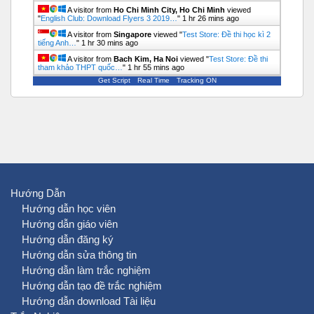
A visitor from
Ho Chi Minh City, Ho Chi Minh
viewed
"
English Club: Download Flyers 3 2019…
"
1 hr 26 mins ago
A visitor from
Singapore
viewed "
Test Store: Đề thi học kì 2
tiếng Anh…
"
1 hr 30 mins ago
A visitor from
Bach Kim, Ha Noi
viewed "
Test Store: Đề thi
tham khảo THPT quốc…
"
1 hr 55 mins ago
Get Script
Real Time
Tracking ON
Hướng Dẫn
Hướng dẫn học viên
Hướng dẫn giáo viên
Hướng dẫn đăng ký
Hướng dẫn sửa thông tin
Hướng dẫn làm trắc nghiệm
Hướng dẫn tạo đề trắc nghiệm
Hướng dẫn download Tài liệu