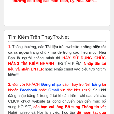
thường có trong các môn Toán, Lý. Hóa, Sinh...
Bỏ qua Tìm Kiếm Trên ThayTro.Net
Tìm Kiếm Trên ThayTro.Net
1.
Thông thường, các
Tài liệu
trên website
không hiện tất
cả ra ngoài
trang chủ - mà để trong các Tiểu mục. Nếu
Bạn là người thông minh thì
HÃY SỬ DỤNG CHỨC
NĂNG TÌM KIẾM NHANH
- Để TÌM KIẾM:
Nhập tên tài
liệu và nhấn ENTER
hoặc Nhấp chuột vào biểu tượng tìm
kiếm!!!
2.
Đối với KHÁCH
Đăng nhập
vào ThayTro.Net
bằng
tài
khoản
Faceboo
k
hoặc
Gmail
xin đặc biệt lưu ý:
Sau khi
đăng nhập bằng 1 trong 2 tài khoản trên - chỉ sau vài các
CLICK chuột website tự động chuyển bạn đến mục bổ
sung HỒ SƠ,
các bạn vui lòng Bổ sung Thông tin về
;
Nghề nghiệp và Nơi làm việc, học tập
để hoàn tất
quá