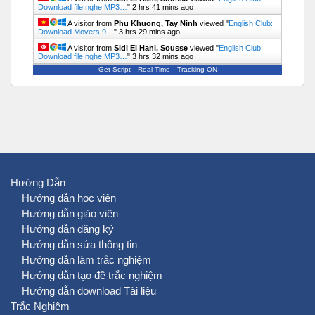
Download file nghe MP3…
"
2 hrs 41 mins ago
A visitor from
Phu Khuong, Tay Ninh
viewed "
English Club:
Download Movers 9…
"
3 hrs 29 mins ago
A visitor from
Sidi El Hani, Sousse
viewed "
English Club:
Download file nghe MP3…
"
3 hrs 32 mins ago
Get Script
Real Time
Tracking ON
Hướng Dẫn
Hướng dẫn học viên
Hướng dẫn giáo viên
Hướng dẫn đăng ký
Hướng dẫn sửa thông tin
Hướng dẫn làm trắc nghiệm
Hướng dẫn tạo đề trắc nghiệm
Hướng dẫn download Tài liệu
Trắc Nghiệm