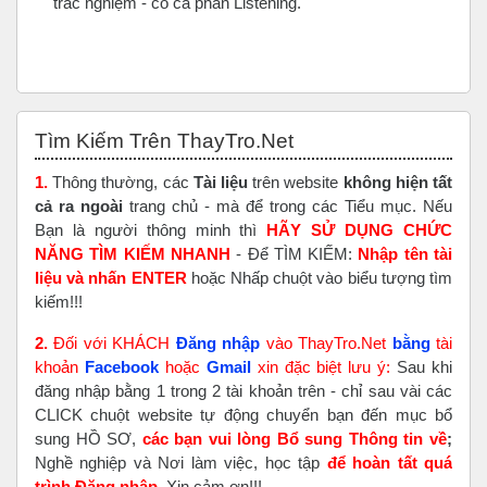
trắc nghiệm - có cả phần Listening.
Bỏ qua Tìm Kiếm Trên ThayTro.Net
Tìm Kiếm Trên ThayTro.Net
1.
Thông thường, các
Tài liệu
trên website
không hiện tất
cả ra ngoài
trang chủ - mà để trong các Tiểu mục. Nếu
Bạn là người thông minh thì
HÃY SỬ DỤNG CHỨC
NĂNG TÌM KIẾM NHANH
- Để TÌM KIẾM:
Nhập tên tài
liệu và nhấn ENTER
hoặc Nhấp chuột vào biểu tượng tìm
kiếm!!!
2.
Đối với KHÁCH
Đăng nhập
vào ThayTro.Net
bằng
tài
khoản
Faceboo
k
hoặc
Gmail
xin đặc biệt lưu ý:
Sau khi
đăng nhập bằng 1 trong 2 tài khoản trên - chỉ sau vài các
CLICK chuột website tự động chuyển bạn đến mục bổ
sung HỒ SƠ,
các bạn vui lòng Bổ sung Thông tin về
;
Nghề nghiệp và Nơi làm việc, học tập
để hoàn tất
quá
trình Đăng nhập
. Xin cảm ơn!!!