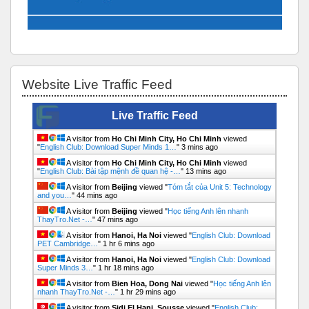
Bỏ qua Website Live Traffic Feed
Website Live Traffic Feed
Live Traffic Feed
A visitor from
Ho Chi Minh City, Ho Chi Minh
viewed
"
English Club: Download Super Minds 1…
"
3 mins ago
A visitor from
Ho Chi Minh City, Ho Chi Minh
viewed
"
English Club: Bài tập mệnh đề quan hệ -…
"
13 mins ago
A visitor from
Beijing
viewed "
Tóm tắt của Unit 5: Technology
and you…
"
44 mins ago
A visitor from
Beijing
viewed "
Học tiếng Anh lên nhanh
ThayTro.Net -…
"
47 mins ago
A visitor from
Hanoi, Ha Noi
viewed "
English Club: Download
PET Cambridge…
"
1 hr 6 mins ago
A visitor from
Hanoi, Ha Noi
viewed "
English Club: Download
Super Minds 3…
"
1 hr 18 mins ago
A visitor from
Bien Hoa, Dong Nai
viewed "
Học tiếng Anh lên
nhanh ThayTro.Net -…
"
1 hr 29 mins ago
A visitor from
Sidi El Hani, Sousse
viewed "
English Club: