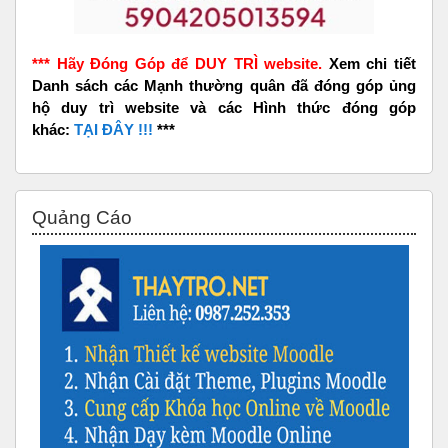
*** Hãy Đóng Góp để DUY TRÌ website.
Xem chi tiết
Danh sách các Mạnh thường quân đã đóng góp ủng
hộ duy trì website và các Hình thức đóng góp
khác:
TẠI ĐÂY !!!
***
Bỏ qua Quảng Cáo
Quảng Cáo