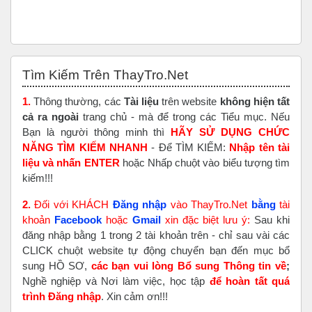
Bỏ qua Tìm Kiếm Trên ThayTro.Net
Tìm Kiếm Trên ThayTro.Net
1.
Thông thường, các
Tài liệu
trên website
không hiện tất
cả ra ngoài
trang chủ - mà để trong các Tiểu mục. Nếu
Bạn là người thông minh thì
HÃY SỬ DỤNG CHỨC
NĂNG TÌM KIẾM NHANH
- Để TÌM KIẾM:
Nhập tên tài
liệu và nhấn ENTER
hoặc Nhấp chuột vào biểu tượng tìm
kiếm!!!
2.
Đối với KHÁCH
Đăng nhập
vào ThayTro.Net
bằng
tài
khoản
Faceboo
k
hoặc
Gmail
xin đặc biệt lưu ý:
Sau khi
đăng nhập bằng 1 trong 2 tài khoản trên - chỉ sau vài các
CLICK chuột website tự động chuyển bạn đến mục bổ
sung HỒ SƠ,
các bạn vui lòng Bổ sung Thông tin về
;
Nghề nghiệp và Nơi làm việc, học tập
để hoàn tất
quá
trình Đăng nhập
. Xin cảm ơn!!!