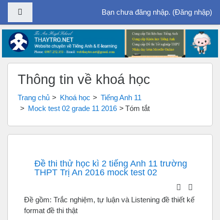
Bảng điều khiển cạnh
Bạn chưa đăng nhập. (
Đăng nhập
)
Chuyển tới nội dung chính
Thông tin về khoá học
Trang chủ
Khoá học
Tiếng Anh 11
Mock test 02 grade 11 2016
Tóm tắt
Đề thi thử học kì 2 tiếng Anh 11 trường
THPT Trị An 2016 mock test 02
Đề gồm: Trắc nghiệm, tự luận và Listening đề thiết kế
format đề thi thật