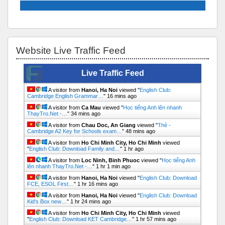
Bỏ qua Website Live Traffic Feed
Website Live Traffic Feed
Live Traffic Feed
A visitor from
Hanoi, Ha Noi
viewed "
English Club:
Cambridge English Grammar…
"
16 mins ago
A visitor from
Ca Mau
viewed "
Học tiếng Anh lên nhanh
ThayTro.Net -…
"
34 mins ago
A visitor from
Chau Doc, An Giang
viewed "
Thẻ -
Cambridge A2 Key for Schools exam…
"
48 mins ago
A visitor from
Ho Chi Minh City, Ho Chi Minh
viewed
"
English Club: Download Family and…
"
1 hr ago
A visitor from
Loc Ninh, Binh Phuoc
viewed "
Học tiếng Anh
lên nhanh ThayTro.Net -…
"
1 hr 1 min ago
A visitor from
Hanoi, Ha Noi
viewed "
English Club: Download
FCE, ESOL First…
"
1 hr 16 mins ago
A visitor from
Hanoi, Ha Noi
viewed "
English Club: Download
Kid's Box new…
"
1 hr 24 mins ago
A visitor from
Ho Chi Minh City, Ho Chi Minh
viewed
"
English Club: Download KET Cambridge…
"
1 hr 57 mins ago