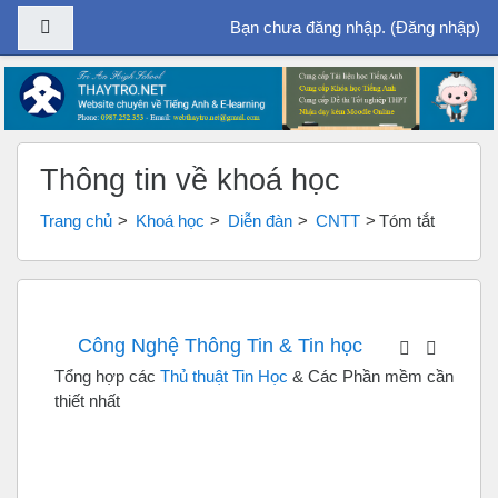
Bảng điều khiển cạnh
Bạn chưa đăng nhập. (
Đăng nhập
)
Chuyển tới nội dung chính
Thông tin về khoá học
Trang chủ
Khoá học
Diễn đàn
CNTT
Tóm tắt
Công Nghệ Thông Tin & Tin học
Tổng hợp các
Thủ thuật Tin Học
& Các Phần mềm cần
thiết nhất