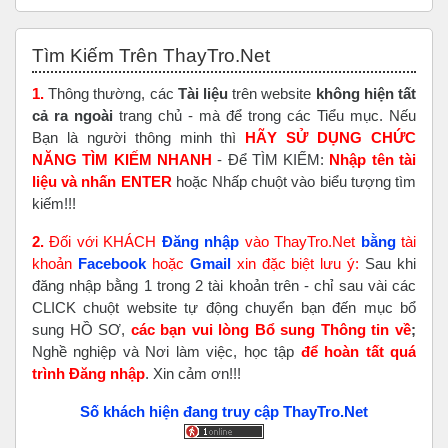
Bỏ qua Tìm Kiếm Trên ThayTro.Net
Tìm Kiếm Trên ThayTro.Net
1.
Thông thường, các
Tài liệu
trên website
không hiện tất
cả ra ngoài
trang chủ - mà để trong các Tiểu mục. Nếu
Bạn là người thông minh thì
HÃY SỬ DỤNG CHỨC
NĂNG TÌM KIẾM NHANH
- Để TÌM KIẾM:
Nhập tên tài
liệu và nhấn ENTER
hoặc Nhấp chuột vào biểu tượng tìm
kiếm!!!
2.
Đối với KHÁCH
Đăng nhập
vào ThayTro.Net
bằng
tài
khoản
Faceboo
k
hoặc
Gmail
xin đặc biệt lưu ý:
Sau khi
đăng nhập bằng 1 trong 2 tài khoản trên - chỉ sau vài các
CLICK chuột website tự động chuyển bạn đến mục bổ
sung HỒ SƠ,
các bạn vui lòng Bổ sung Thông tin về
;
Nghề nghiệp và Nơi làm việc, học tập
để hoàn tất
quá
trình Đăng nhập
. Xin cảm ơn!!!
Số khách hiện đang truy cập ThayTro.Net