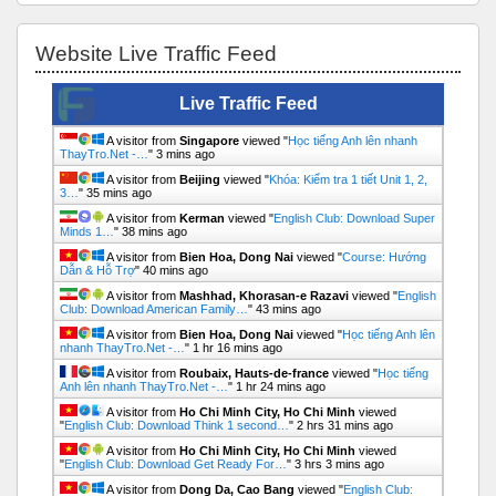
Bỏ qua Website Live Traffic Feed
Website Live Traffic Feed
Live Traffic Feed
A visitor from
Singapore
viewed "
Học tiếng Anh lên nhanh
ThayTro.Net -…
"
3 mins ago
A visitor from
Beijing
viewed "
Khóa: Kiểm tra 1 tiết Unit 1, 2,
3…
"
35 mins ago
A visitor from
Kerman
viewed "
English Club: Download Super
Minds 1…
"
38 mins ago
A visitor from
Bien Hoa, Dong Nai
viewed "
Course: Hướng
Dẫn & Hỗ Trợ
"
40 mins ago
A visitor from
Mashhad, Khorasan-e Razavi
viewed "
English
Club: Download American Family…
"
43 mins ago
A visitor from
Bien Hoa, Dong Nai
viewed "
Học tiếng Anh lên
nhanh ThayTro.Net -…
"
1 hr 16 mins ago
A visitor from
Roubaix, Hauts-de-france
viewed "
Học tiếng
Anh lên nhanh ThayTro.Net -…
"
1 hr 24 mins ago
A visitor from
Ho Chi Minh City, Ho Chi Minh
viewed
"
English Club: Download Think 1 second…
"
2 hrs 31 mins ago
A visitor from
Ho Chi Minh City, Ho Chi Minh
viewed
"
English Club: Download Get Ready For…
"
3 hrs 3 mins ago
A visitor from
Dong Da, Cao Bang
viewed "
English Club: