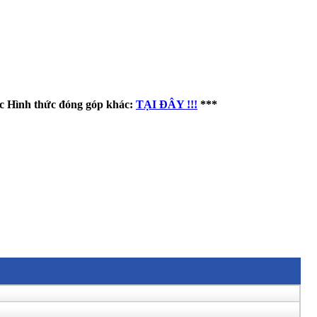
ác Hình thức đóng góp khác:
TẠI ĐÂY !!!
***