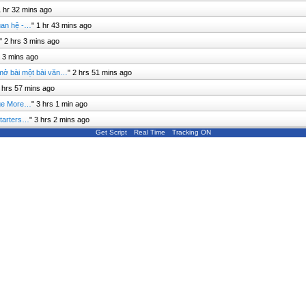
1 hr 32 mins ago
uan hệ -…
"
1 hr 43 mins ago
"
2 hrs 3 mins ago
s 3 mins ago
 mở bài một bài văn…
"
2 hrs 51 mins ago
 hrs 57 mins ago
dge More…
"
3 hrs 1 min ago
Starters…
"
3 hrs 2 mins ago
Get Script
Real Time
Tracking ON