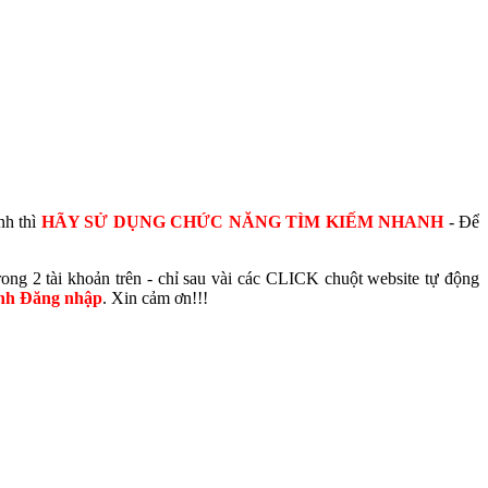
nh thì
HÃY SỬ DỤNG CHỨC NĂNG TÌM KIẾM NHANH
- Để
ong 2 tài khoản trên - chỉ sau vài các CLICK chuột website tự động
ình Đăng nhập
. Xin cảm ơn!!!