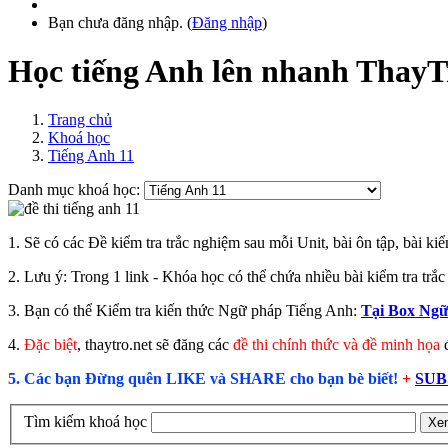
Bạn chưa đăng nhập. (
Đăng nhập
)
Học tiếng Anh lên nhanh ThayT
Trang chủ
Khoá học
Tiếng Anh 11
Danh mục khoá học:
1. Sẽ có các Đề kiểm tra trắc nghiệm sau mỗi Unit, bài ôn tập, bài kiể
2. Lưu ý: Trong 1 link - Khóa học có thể chứa nhiều bài kiểm tra tr
3.
Bạn có thể Kiểm tra kiến thức Ngữ pháp Tiếng Anh:
Tại Box Ngữ
4.
Đặc biệt
, thaytro.net sẽ đăng các
đề thi chính thức và đề minh họa
đ
5. Các bạn Đừng quên LIKE và SHARE cho bạn bè biết!
+
SUB
Tìm kiếm khoá học
Xe