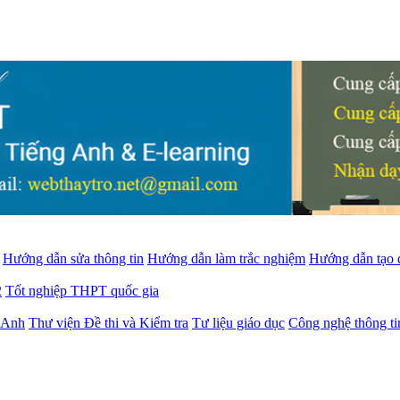
Hướng dẫn sửa thông tin
Hướng dẫn làm trắc nghiệm
Hướng dẫn tạo 
2
Tốt nghiệp THPT quốc gia
g Anh
Thư viện Đề thi và Kiểm tra
Tư liệu giáo dục
Công nghệ thông ti