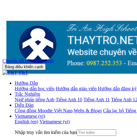
Chuyển tới nội dung chính
Bảng điều khiển cạnh
T&T
Hướng Dẫn
Hướng dẫn học viên
Hướng dẫn giáo viên
Hướng dẫn đăng ký
Trắc Nghiệm
Ngữ pháp tiếng Anh
Tiếng Anh 10
Tiếng Anh 11
Tiếng Anh 1
Diễn Đàn
Cộng đồng Moodle Việt Nam
Webs & Blogs
Câu lạc bộ Tiến
Vietnamese ‎(vi)‎
English ‎(en)‎
Vietnamese ‎(vi)‎
Nhập truy vấn tìm kiếm của bạn