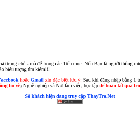
oài
trang chủ - mà để trong các Tiểu mục. Nếu Bạn là người thông mi
o biểu tượng tìm kiếm!!!
Faceboo
k
hoặc
Gmail
xin đặc biệt lưu ý:
Sau khi đăng nhập bằng 1 tr
ông tin về
;
Nghề nghiệp và Nơi làm việc, học tập
để hoàn tất
quá tr
Số khách hiện đang truy cập ThayTro.Net