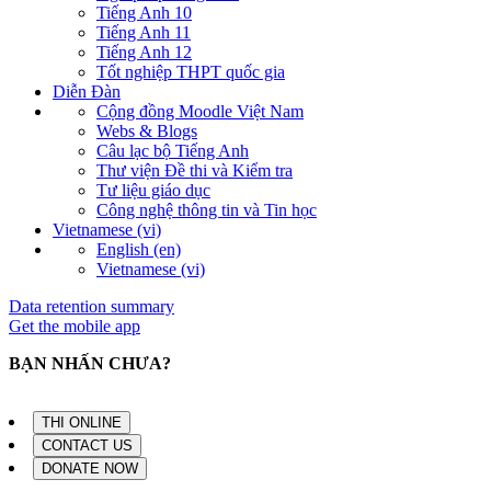
Tiếng Anh 10
Tiếng Anh 11
Tiếng Anh 12
Tốt nghiệp THPT quốc gia
Diễn Đàn
Cộng đồng Moodle Việt Nam
Webs & Blogs
Câu lạc bộ Tiếng Anh
Thư viện Đề thi và Kiểm tra
Tư liệu giáo dục
Công nghệ thông tin và Tin học
Vietnamese ‎(vi)‎
English ‎(en)‎
Vietnamese ‎(vi)‎
Data retention summary
Get the mobile app
BẠN NHẤN CHƯA?
THI ONLINE
CONTACT US
DONATE NOW