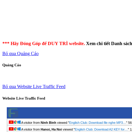
*** Hãy Đóng Góp để DUY TRÌ website.
Xem chi tiết Danh sác
Bỏ qua Quảng Cáo
Quảng Cáo
Bỏ qua Website Live Traffic Feed
Website Live Traffic Feed
A visitor from
Ninh Binh
viewed "
English Club: Download file nghe MP3…
"
56
A visitor from
Hanoi, Ha Noi
viewed "
English Club: Download A2 KEY for…
"
1