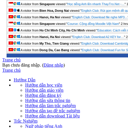
A visitor from
Singapore
viewed "
Học tiếng Anh lên nhanh ThayTro.Net -…
"
A visitor from
Bien Hoa, Dong Nai
viewed "
English Club: Rút gọn mệnh đề q
A visitor from
Hanoi, Ha Noi
viewed "
English Club: Download file nghe MP3…
A visitor from
Singapore
viewed "
Course: Cộng đồng Moodle Việt Nam
"
2 hr
A visitor from
Ho Chi Minh City, Ho Chi Minh
viewed "
Education: Cách viết
A visitor from
Hanoi, Ha Noi
viewed "
English Club: Download A2 KEY for…
"
2
A visitor from
My Tho, Tien Giang
viewed "
English Club: Download Cambri
A visitor from
Dong Da, Cao Bang
viewed "
English Club: Download Fun for 
Trang chủ
Bạn chưa đăng nhập. (
Đăng nhập
)
Trang chủ
Hướng Dẫn
Hướng dẫn học viên
Hướng dẫn giáo viên
Hướng dẫn đăng ký
Hướng dẫn sửa thông tin
Hướng dẫn làm trắc nghiệm
Hướng dẫn tạo đề trắc nghiệm
Hướng dẫn download Tài liệu
Trắc Nghiệm
Ngữ pháp tiếng Anh