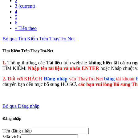
2
3
(current)
4
5
6
»
Tiếp theo
Bỏ qua Tìm Kiếm Trên ThayTro.Net
Tìm Kiếm Trên ThayTro.Net
1.
Thông thường, các
Tài liệu
trên website
không hiện tất cả ra ng
TÌM KIẾM:
Nhập tên tài liệu và nhấn ENTER
hoặc Nhấp chuột và
2.
Đối với KHÁCH
Đăng nhập
vào ThayTro.Net
bằng
tài khoản
chuyển bạn đến mục bổ sung HỒ SƠ,
các bạn vui lòng Bổ sung Th
Bỏ qua Đăng nhập
Đăng nhập
Tên đăng nhập
Mật khẩu