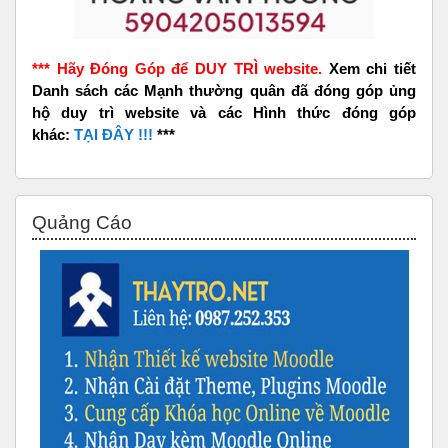
*** Hãy Đóng Góp để DUY TRÌ website.
Xem chi tiết
Danh sách các Mạnh thường quân đã đóng góp ủng
hộ duy trì website và các Hình thức đóng góp
khác:
TẠI ĐÂY !!!
***
Bỏ qua Quảng Cáo
Quảng Cáo