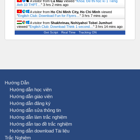
A visitor from
Ca Mau
viewed "
Khóa: Đề thi học kì 1 Tiếng
Anh 10 THPT…
"
3 hrs 2 mins ago
A visitor from
Ho Chi Minh City, Ho Chi Minh
viewed
"
English Club: Download Fun for Flyers…
"
3 hrs 7 mins ago
A visitor from
Shakhrinav, Nohiyahoi Tobei Jumhuri
viewed "
English Club: Download Think 1 second…
"
3 hrs 14 mins ago
Get Script
Real Time
Tracking ON
Hướng Dẫn
Hướng dẫn học viên
Hướng dẫn giáo viên
Hướng dẫn đăng ký
Hướng dẫn sửa thông tin
Hướng dẫn làm trắc nghiệm
Hướng dẫn tạo đề trắc nghiệm
Hướng dẫn download Tài liệu
Trắc Nghiệm