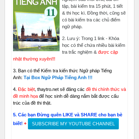
tập, bài kiểm tra 15 phút, 1 tiết
& thi học kì. Đồng thời, cũng sẽ
có bài kiểm tra các chủ điểm
ngữ pháp.
2. Lưu ý: Trong 1 link - Khóa
học có thể chứa nhiều bài kiểm
tra trắc nghiệm &
được cập
nhật thường xuyên!!!
3.
Bạn có thể Kiểm tra kiến thức Ngữ pháp Tiếng
Anh:
Tại Box Ngữ Pháp Tiếng Anh !!!
4.
Đặc biệt
, thaytro.net sẽ đăng các
đề thi chính thức và
đề minh họa
để học sinh dễ dàng nắm bắt được cấu
trúc của đề thi thật.
5. Các bạn Đừng quên LIKE và SHARE cho bạn bè
biết!
+
SUBSCRIBE MY YOUTUBE CHANNEL