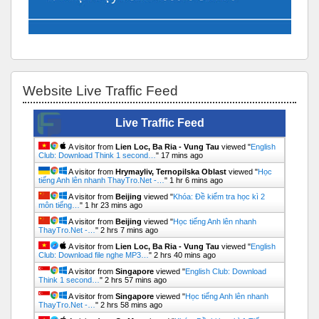
Bỏ qua Website Live Traffic Feed
Website Live Traffic Feed
Live Traffic Feed
A visitor from
Lien Loc, Ba Ria - Vung Tau
viewed "
English
Club: Download Think 1 second…
"
17 mins ago
A visitor from
Hrymayliv, Ternopilska Oblast
viewed "
Học
tiếng Anh lên nhanh ThayTro.Net -…
"
1 hr 6 mins ago
A visitor from
Beijing
viewed "
Khóa: Đề kiểm tra học kì 2
môn tiếng…
"
1 hr 23 mins ago
A visitor from
Beijing
viewed "
Học tiếng Anh lên nhanh
ThayTro.Net -…
"
2 hrs 7 mins ago
A visitor from
Lien Loc, Ba Ria - Vung Tau
viewed "
English
Club: Download file nghe MP3…
"
2 hrs 40 mins ago
A visitor from
Singapore
viewed "
English Club: Download
Think 1 second…
"
2 hrs 57 mins ago
A visitor from
Singapore
viewed "
Học tiếng Anh lên nhanh
ThayTro.Net -…
"
2 hrs 58 mins ago