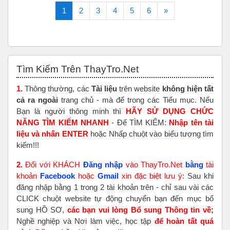
(current)
Tiếp theo
1
2
3
4
5
6
»
Bỏ qua Tìm Kiếm Trên ThayTro.Net
Tìm Kiếm Trên ThayTro.Net
1.
Thông thường, các
Tài liệu
trên website
không hiện tất
cả ra ngoài
trang chủ - mà để trong các Tiểu mục. Nếu
Bạn là người thông minh thì
HÃY SỬ DỤNG CHỨC
NĂNG TÌM KIẾM NHANH
- Để TÌM KIẾM:
Nhập tên tài
liệu và nhấn ENTER
hoặc Nhấp chuột vào biểu tượng tìm
kiếm!!!
2.
Đối với KHÁCH
Đăng nhập
vào ThayTro.Net
bằng
tài
khoản
Faceboo
k
hoặc
Gmail
xin đặc biệt lưu ý:
Sau khi
đăng nhập bằng 1 trong 2 tài khoản trên - chỉ sau vài các
CLICK chuột website tự động chuyển bạn đến mục bổ
sung HỒ SƠ,
các bạn vui lòng Bổ sung Thông tin về
;
Nghề nghiệp và Nơi làm việc, học tập
để hoàn tất
quá