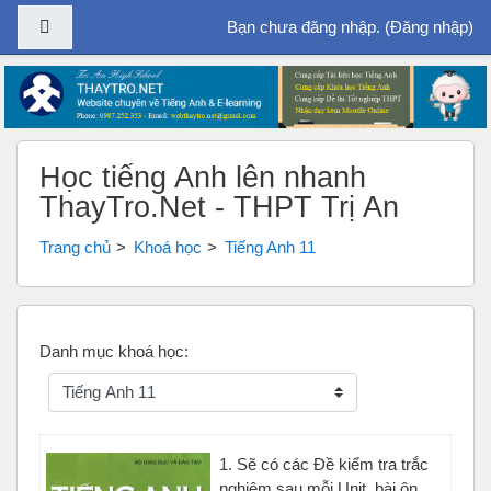
Bảng điều khiển cạnh
Bạn chưa đăng nhập. (
Đăng nhập
)
Chuyển tới nội dung chính
Học tiếng Anh lên nhanh
ThayTro.Net - THPT Trị An
Trang chủ
Khoá học
Tiếng Anh 11
Danh mục khoá học:
1. Sẽ có các Đề kiểm tra trắc
nghiệm sau mỗi Unit, bài ôn