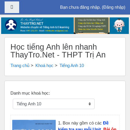
Bảng điều khiển cạnh
Bạn chưa đăng nhập. (
Đăng nhập
)
Chuyển tới nội dung chính
Học tiếng Anh lên nhanh
ThayTro.Net - THPT Trị An
Trang chủ
Khoá học
Tiếng Anh 10
Danh mục khoá học:
1. Box này gồm
có các
Đề
kiểm tra sau mỗi Unit
,
Bài ôn