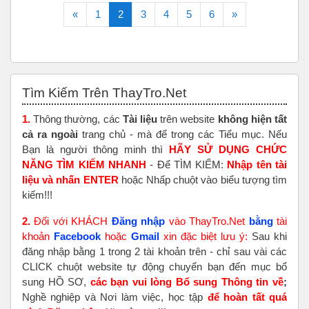
Trước
(current)
Tiếp theo
«
1
2
3
4
5
6
»
Bỏ qua Tìm Kiếm Trên ThayTro.Net
Tìm Kiếm Trên ThayTro.Net
1.
Thông thường, các
Tài liệu
trên website
không hiện tất
cả ra ngoài
trang chủ - mà để trong các Tiểu mục. Nếu
Bạn là người thông minh thì
HÃY SỬ DỤNG CHỨC
NĂNG TÌM KIẾM NHANH
- Để TÌM KIẾM:
Nhập tên tài
liệu và nhấn ENTER
hoặc Nhấp chuột vào biểu tượng tìm
kiếm!!!
2.
Đối với KHÁCH
Đăng nhập
vào ThayTro.Net
bằng
tài
khoản
Faceboo
k
hoặc
Gmail
xin đặc biệt lưu ý:
Sau khi
đăng nhập bằng 1 trong 2 tài khoản trên - chỉ sau vài các
CLICK chuột website tự động chuyển bạn đến mục bổ
sung HỒ SƠ,
các bạn vui lòng Bổ sung Thông tin về
;
Nghề nghiệp và Nơi làm việc, học tập
để hoàn tất
quá