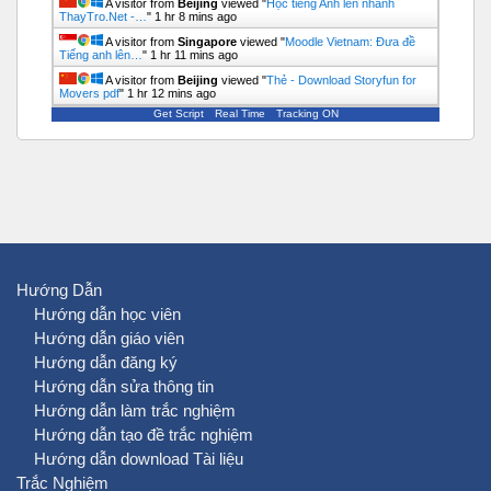
A visitor from
Beijing
viewed "
Học tiếng Anh lên nhanh
ThayTro.Net -…
"
1 hr 8 mins ago
A visitor from
Singapore
viewed "
Moodle Vietnam: Đưa đề
Tiếng anh lên…
"
1 hr 11 mins ago
A visitor from
Beijing
viewed "
Thẻ - Download Storyfun for
Movers pdf
"
1 hr 12 mins ago
Get Script
Real Time
Tracking ON
Hướng Dẫn
Hướng dẫn học viên
Hướng dẫn giáo viên
Hướng dẫn đăng ký
Hướng dẫn sửa thông tin
Hướng dẫn làm trắc nghiệm
Hướng dẫn tạo đề trắc nghiệm
Hướng dẫn download Tài liệu
Trắc Nghiệm