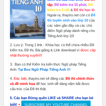
tập
,
Đề kiểm tra 15 phút
,
Đề
kiểm tra 1 tiết
&
Đề thi học kì
.
Ngoài ra, thaytro.net còn có
Đề
thi tuyển sinh vào lớp 10
của
các năm gần đây và các chủ
điểm Ngữ pháp dành riêng cho
Tiếng Anh lớp 10!
2.
Lưu ý: Trong 1 link - Khóa học có thể chứa nhiều Đề
kiểm tra, Đề thi, Bài giảng & Link download vì
được cập
nhật thường xuyên!!!
3.
Bạn có thể Kiểm tra kiến thức Ngữ pháp Tiếng
Anh:
Tại Box Ngữ Pháp Tiếng Anh !!!
4.
Đặc biệt
, thaytro.net sẽ đăng các
Đ
ề thi chính thức
và đề minh họa
để học sinh dễ dàng nắm bắt được
cấu trúc của Đề thi thật.
5. Các bạn Đừng quên LIKE và SHARE cho bạn bè
biết!
+
SUBSCRIBE MY YOUTUBE CHANNEL