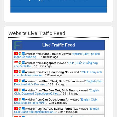
Bỏ qua Website Live Traffic Feed
Website Live Traffic Feed
Live Traffic Feed
A visitor from
Hanoi, Ha Noi
viewed "
English Club: Rút gọn
mệnh đề quan hệ -…
"
10 mins ago
A visitor from
Singapore
viewed "
T&T: [Cuốn 2]Tổng hợp
các đề thi thử…
"
19 mins ago
A visitor from
Bien Hoa, Dong Nai
viewed "
CNTT: Thay ảnh
chèn hình ảnh vào file…
"
22 mins ago
A visitor from
Phan Thiet, Binh Thuan
viewed "
English Club:
Download Kid's Box new…
"
23 mins ago
A visitor from
Thu Dau Mot, Binh Duong
viewed "
English
Club: Download Cambridge A2 Key…
"
39 mins ago
A visitor from
Can Duoc, Long An
viewed "
English Club:
Download file nghe MP3…
"
1 hr 1 min ago
A visitor from
Tra Tan, Ba Ria - Vung Tau
viewed "
English
Club: Sách trắc nghiệm mai lan…
"
1 hr 4 mins ago