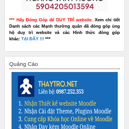
*** Hãy Đóng Góp để DUY TRÌ website.
Xem chi tiết
Danh sách các Mạnh thường quân đã đóng góp ủng
hộ duy trì website và các Hình thức đóng góp
khác:
TẠI ĐÂY !!!
***
Bỏ qua Quảng Cáo
Quảng Cáo